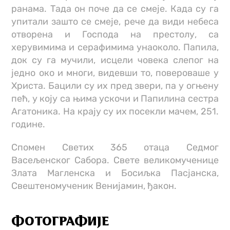
ранама. Тада он поче да се смеје. Када су га
упитали зашто се смеје, рече да види небеса
отворена и Господа на престолу, са
херувимима и серафимима унаоколо. Папила,
док су га мучили, исцели човека слепог на
једно око и многи, видевши то, повероваше у
Христа. Бацили су их пред звери, па у огњену
пећ, у коју са њима ускочи и Папилина сестра
Агатоника. На крају су их посекли мачем, 251.
године.
Спомен Светих 365 отаца Седмог
Васељенског Сабора. Свете великомученице
Злата Магленска и Босиљка Пасјанска,
Свештеномученик Венијамин, ђакон.
ФОТОГРАФИЈЕ