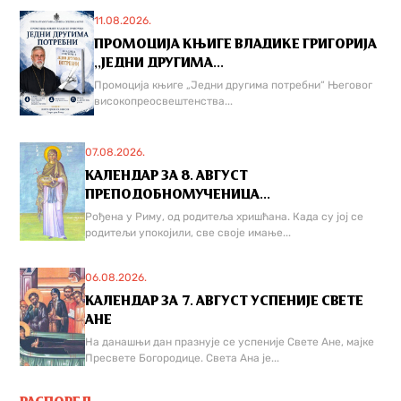
11.08.2026.
ПРОМОЦИЈА КЊИГЕ ВЛАДИКЕ ГРИГОРИЈА
,,ЈЕДНИ ДРУГИМА...
Промоција књиге „Једни другима потребни“ Његовог
високопреосвештенства...
07.08.2026.
КАЛЕНДАР ЗА 8. АВГУСТ
ПРЕПОДОБНОМУЧЕНИЦА...
Рођена у Риму, од родитеља хришћана. Када су јој се
родитељи упокојили, све своје имање...
06.08.2026.
КАЛЕНДАР ЗА 7. АВГУСТ УСПЕНИЈЕ СВЕТЕ
АНЕ
На данашњи дан празнује се успеније Свете Ане, мајке
Пресвете Богородице. Света Ана је...