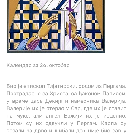
Календар за 26. октобар
Био је епископ Тијатирски, родом из Пергама.
Пострадао је за Христа, са ђаконом Папилом,
у време цара Декија и намесника Валерија.
Валерије их је отерао у Сар, где их је ставио
на муке, али ангел Божији их је исцелио.
Потом су их одвукли у Пергам. Карпа су
везали за дрво и шибали док није био сав у