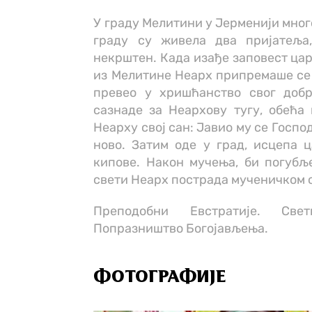
У граду Мелитини у Јерменији мног
граду су живела два пријатеља
некрштен. Када изађе заповест ца
из Мелитине Неарх припремаше се з
превео у хришћанство свог добр
сазнаде за Неархову тугу, обећа
Неарху свој сан: Јавио му се Господ
ново. Затим оде у град, исцепа 
кипове. Након мучења, би погубље
свети Неарх пострада мученичком с
Преподобни Евстратије. Све
Попразништво Богојављења.
ФОТОГРАФИЈЕ