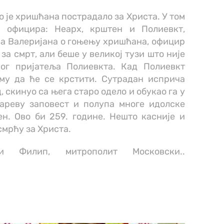
о је хришћана пострадало за Христа. У том
, официра: Неарх, крштен и Полиевкт,
ра Валеријана о гоњењу хришћана, официр
а смрт, али беше у великој тузи што није
ог пријатеља Полиевкта. Кад Полиевкт
 му да ће се крстити. Сутрадан исприча
, скинуо са њега старо одело и обукао га у
цареву заповест и полупа многе идолске
н. Ово би 259. године. Нешто касније и
мрћу за Христа.
ти Филип, митрополит Московски..