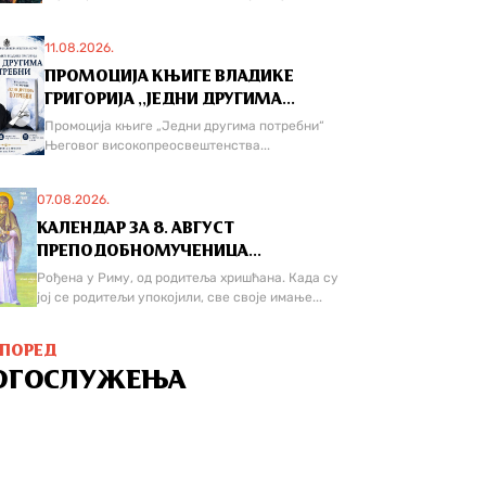
11.08.2026.
ПРОМОЦИЈА КЊИГЕ ВЛАДИКЕ
ГРИГОРИЈА ,,ЈЕДНИ ДРУГИМА...
Промоција књиге „Једни другима потребни“
Његовог високопреосвештенства...
07.08.2026.
КАЛЕНДАР ЗА 8. АВГУСТ
ПРЕПОДОБНОМУЧЕНИЦА...
Рођена у Риму, од родитеља хришћана. Када су
јој се родитељи упокојили, све своје имање...
СПОРЕД
ОГОСЛУЖЕЊА