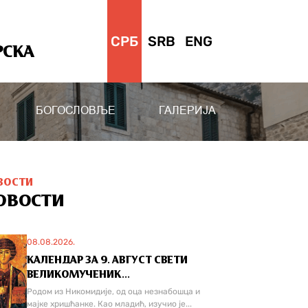
СРБ
SRB
ENG
РСКА
БОГОСЛОВЉЕ
ГАЛЕРИЈА
ВОСТИ
ОВОСТИ
08.08.2026.
КАЛЕНДАР ЗА 9. АВГУСТ СВЕТИ
ВЕЛИКОМУЧЕНИК...
Родом из Никомидије, од оца незнабошца и
мајке хришћанке. Као младић, изучио је...