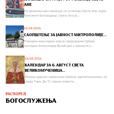
АНЕ
На данашњи дан празнује се успеније Свете Ане, мајке
Пресвете Богородице. Света Ана је...
06.08.2026.
САОПШТЕЊЕ ЗА ЈАВНОСТ МИТРОПОЛИЈЕ...
Поводом низа изјава које је предсједник Србије
господин Александар Вучић дао у јавности у...
06.08.2026.
КАЛЕНДАР ЗА 6. АВГУСТ СВЕТА
ВЕЛИКОМУЧЕНИЦА...
Кћерка царског намесника Урбана, идолопоклоника, из
града Тира. До 11. године живота...
РАСПОРЕД
БОГОСЛУЖЕЊА