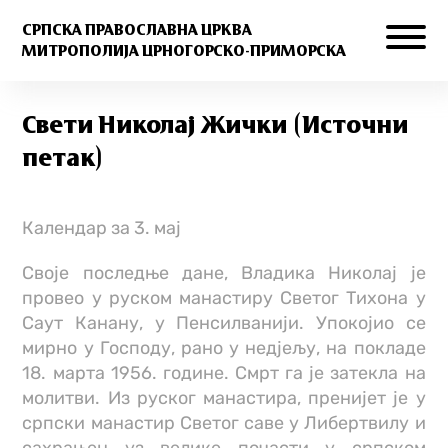
СРПСКА ПРАВОСЛАВНА ЦРКВА
МИТРОПОЛИЈА ЦРНОГОРСКО-ПРИМОРСКА
Свети Николај Жички (Источни
петак)
Календар за 3. мај
Своје последње дане, Владика Николај је
провео у руском манастиру Светог Тихона у
Саут Канану, у Пенсилванији. Упокојио се
мирно у Господу, рано у недjељу, на покладе
18. марта 1956. године. Смрт га је затекла на
молитви. Из руског манастира, прениjет је у
српски манастир Светог саве у Либертвилу и