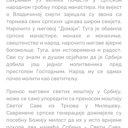
сахрањен уз велике почасти у српском
народном гробљу поред манастира. На виjест
о Владичиној смрти зајецала су звона са
торњева свих српских цркава широм свиjета.
Нарочито у његовој “Домаји”. Туга је обавила
српске манастире, монахе и монахиње,
свештенство и народ, нарочито његове вjерне
богомољце. Туга, али истовремено и радост.
Сви су знали и душом осjећали да је Србија
добила још једног молитвеника пред
престолом Господњим. Народ му се одмах
почео молити као светитељу.
Пренос његових светих моштију у Србију,
може се само упоредити са преносом моштију
Светог Саве из Трнова у Милешеву.
Савремене српске генерације доживjеле су
посебну Божију милост да их у исто вриjеме
походе два највећа Србина – Свети Сава,