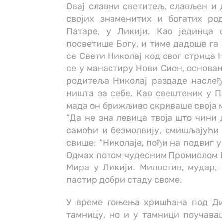
Овај славни светитељ, слављен и 
својих знаменитих и богатих ро
Патаре, у Ликији. Као јединца 
посветише Богу, и тиме дадоше га 
се Свети Николај код свог стрица 
се у манастиру Нови Сион, основа
родитеља Николај раздаде насле
ништа за себе. Као свештеник у П
мада он брижљиво скриваше своја 
“Да не зна левица твоја што чини 
самоћи и безмолвију, смишљајући 
свише: “Николаје, пођи на подвиг 
Одмах потом чудесним Промислом Б
Мира у Ликији. Милостив, мудар, 
пастир добри стаду своме.
У време гоњења хришћана под Ди
тамницу, но и у тамници поучава