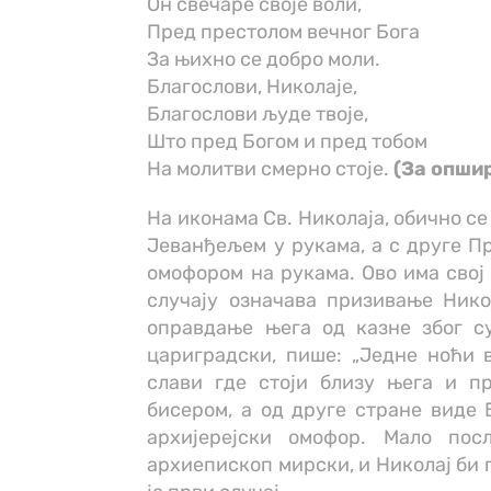
Он свечаре своје воли,
Пред престолом вечног Бога
За њихно се добро моли.
Благослови, Николаје,
Благослови људе твоје,
Што пред Богом и пред тобом
На молитви смерно стоје.
(За опши
На иконама Св. Николаја, обично се
Јеванђељем у рукама, a c друге П
омофором на рукама. Ово има свој 
случају означава призивање Никол
оправдање њега од казне због су
цариградски, пише: „Једне ноћи 
слави где стоји близу њега и п
бисером, a од друге стране виде 
архијерејски омофор. Мало пос
архиепископ мирски, и Николај би 