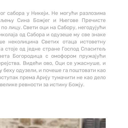
ог сабора у Никеји. Нe могући разлозима
хуљењу Сина Божјег и Његове Пречисте
 по лицу. Свети оци на Сабору, негодујући
иколаја од Сабора и одузеше му све знаке
еше неколицина Светих отаца истоветну
аја стоје од једне стране Господ Спаситељ
вета Богородица c омофором пружајући
рејства. Видећи ово, Оци се ужаснуше, и
у беху одузели, и почеше га поштовати као
оступак према Арију тумачити не као дело
 велике ревности за истину Божју.