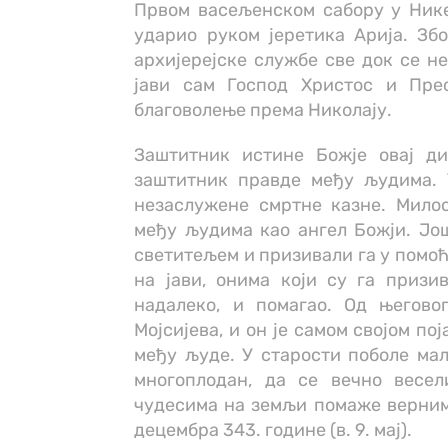
Првом васељенском сабору у Никеј
ударио руком јеретика Арија. Зб
архијерејске службе све док се н
јави сам Господ Христос и Пре
благоволење према Николају.
Заштитник истине Божје овај д
заштитник правде међу људима. 
незаслужене смртне казне. Милос
међу људима као ангел Божји. Јо
светитељем и призивали га у помоћ 
на јави, онима који су га призи
надалеко, и помагао. Од његово
Мојсијева, и он је самом својом п
међу људе. У старости поболе мал
многоплодан, да се вечно весе
чудесима на земљи помаже вернима
децембра 343. године (в. 9. мај).