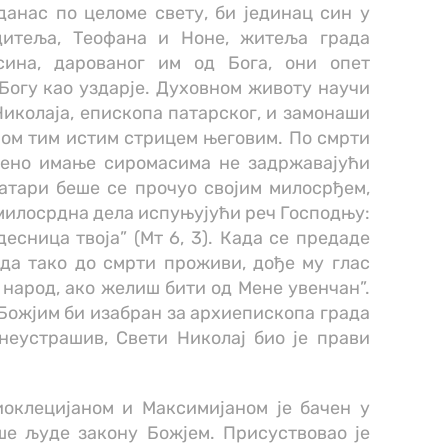
данас по целоме свету, би јединац син у
дитеља, Теофана и Ноне, житеља града
сина, дарованог им од Бога, они опет
Богу као уздарје. Духовном животу научи
Николаја, епископа патарског, и замонаши
ном тим истим стрицем његовим. По смрти
ђено имање сиромасима не задржавајући
атари беше се прочуо својим милосрђем,
милосрдна дела испуњујући реч Господњу:
десница твоја” (Мт 6, 3). Када се предаде
да тако до смрти проживи, дође му глас
у народ, ако желиш бити од Мене увенчан”.
ожјим би изабран за архиепископа града
неустрашив, Свети Николај био је прави
оклецијаном и Максимијаном је бачен у
ше људе закону Божјем. Присуствовао је