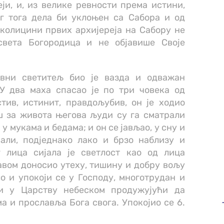
и, и, из велике ревности према истини,
ог тога дела би уклоњен са Сабора и од
еколицини првих архијереја на Сабору не
света Богородица и не објавише Своје
ивни светитељ био је вазда и одважан
У два маха спасао је по три човека од
тив, истинит, правдољубив, он је ходио
ш за живота његова људи су га сматрали
у мукама и бедама; и он се јављао, у сну и
вали, подједнако лако и брзо наблизу и
г лица сијала је светлост као од лица
ојавом доносио утеху, тишину и добру вољу
о и упокоји се у Господу, многотрудан и
ли у Царству небеском продужујући да
 и прославља Бога свога. Упокојио се 6.