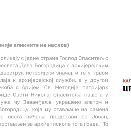
рније кликните на наслов)
 сликају c једне стране Господ Спаситељ c
ресвета Дева Богородица c архијерејским
двострук историјски значај, и тo y првом
аја к архијерејској служби, a y другом
КА
коба c Аријем. Св. Методије, патријарх
Ц
виде Свети Николај Спаситеља нашега у
ружа му Јеванђеље, украшено златом и
Богородицу, која му стављаше на рамена
ле овога виђења представи се Јован,
постављен за архиепископа тога града.” To