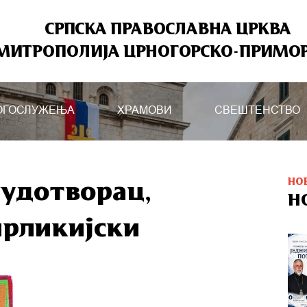
СРПСКА ПРАВОСЛАВНА ЦРКВА
МИТРОПОЛИЈА ЦРНОГОРСКО-ПРИМО
ОГОСЛУЖЕЊА
ХРАМОВИ
СВЕШТЕНСТВО
НО
Чудотворац,
Н
ирликијски