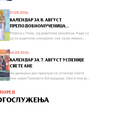
07.08.2026.
КАЛЕНДАР ЗА 8. АВГУСТ
ПРЕПОДОБНОМУЧЕНИЦА...
Рођена у Риму, од родитеља хришћана. Када су
јој се родитељи упокојили, све своје имање...
06.08.2026.
КАЛЕНДАР ЗА 7. АВГУСТ УСПЕНИЈЕ
СВЕТЕ АНЕ
На данашњи дан празнује се успеније Свете
Ане, мајке Пресвете Богородице. Света Ана је...
СПОРЕД
ОГОСЛУЖЕЊА