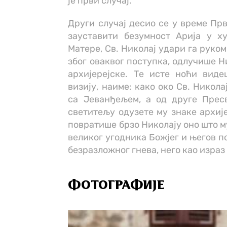
je први случај.
Други случај десио се у време Прв
зауставити безумност Арија у 
Матере, Св. Николај удари га руком
због оваквог поступка, одлучише Н
архијерејске. Те исте ноћи вид
визију, наиме: како око Св. Никол
са Јеванђељем, a од друге Прес
светитељу одузете му знаке архије
повратише брзо Николају оно што м
великог угодника Божјег и његов п
безразложног гнева, нeгo као израз
ФОТОГРАФИЈЕ