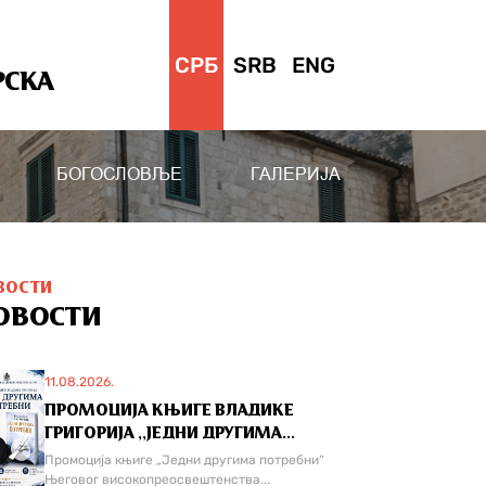
СРБ
SRB
ENG
РСКА
БОГОСЛОВЉЕ
ГАЛЕРИЈА
ВОСТИ
ОВОСТИ
11.08.2026.
ПРОМОЦИЈА КЊИГЕ ВЛАДИКЕ
ГРИГОРИЈА ,,ЈЕДНИ ДРУГИМА...
Промоција књиге „Једни другима потребни“
Његовог високопреосвештенства...