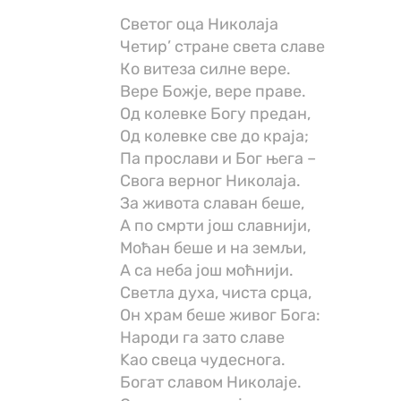
Светог оца Николаја
Четир’ стране света славе
Ко витеза силне вере.
Вере Божје, вере праве.
Од колевке Богу предан,
Од колевке све до краја;
Па прослави и Бог њега –
Свога верног Николаја.
За живота славан беше,
A пo смрти још славнији,
Моћан беше и на земљи,
A ca неба још моћнији.
Светла духа, чиста срца,
Он храм беше живог Бога:
Народи га зато славе
Kao свеца чудеснога.
Богат славом Николаје.