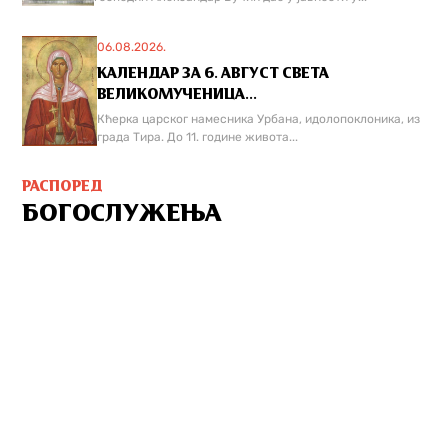
06.08.2026.
КАЛЕНДАР ЗА 6. АВГУСТ СВЕТА
ВЕЛИКОМУЧЕНИЦА...
Кћерка царског намесника Урбана, идолопоклоника, из
града Тира. До 11. године живота...
РАСПОРЕД
БОГОСЛУЖЕЊА