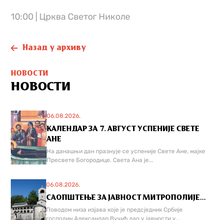
10:00 | Црква Светог Николе
Назад у архиву
НОВОСТИ
НОВОСТИ
06.08.2026.
КАЛЕНДАР ЗА 7. АВГУСТ УСПЕНИЈЕ СВЕТЕ
АНЕ
На данашњи дан празнује се успеније Свете Ане, мајке
Пресвете Богородице. Света Ана је...
06.08.2026.
САОПШТЕЊЕ ЗА ЈАВНОСТ МИТРОПОЛИЈЕ...
Поводом низа изјава које је предсједник Србије
господин Александар Вучић дао у јавности у...