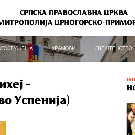
СРПСКА ПРАВОСЛАВНА ЦРКВА
МИТРОПОЛИЈА ЦРНОГОРСКО-ПРИМО
ОГОСЛУЖЕЊА
ХРАМОВИ
СВЕШТЕНСТВО
НО
хеј –
Н
о Успенија)