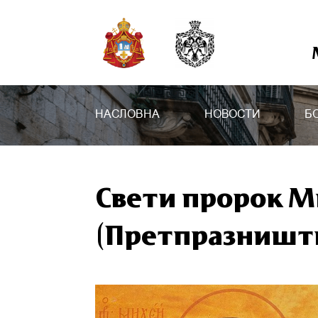
НАСЛОВНА
НОВОСТИ
Б
Свети пророк Ми
(Претпразништв