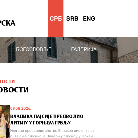
СРБ
SRB
ENG
РСКА
БОГОСЛОВЉЕ
ГАЛЕРИЈА
ВОСТИ
ОВОСТИ
09.08.2026.
ВЛАДИКА ПАЈСИЈЕ ПРЕДВОДИО
ЛИТИЈУ У ГОРЊЕМ ГРБЉУ
Његово преосвештенство Епископ диоклијски
г. Пајсије служио је Вечерњу службу у Цркви...