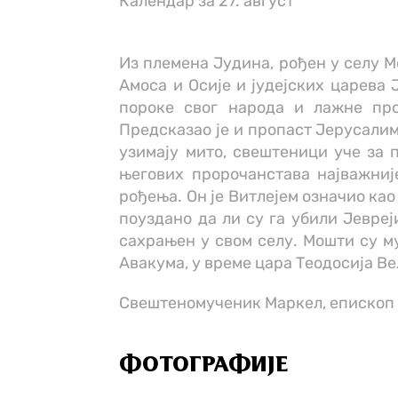
Календар за 27. август
Из племена Јудина, рођен у селу М
Амоса и Осије и јудејских царева 
пороке свог народа и лажне про
Предсказао је и пропаст Јерусалим
узимају мито, свештеници уче за п
његових пророчанстава најважније
рођења. Он је Витлејем означио као
поуздано да ли су га убили Јевреј
сахрањен у свом селу. Мошти су м
Авакума, у време цара Теодосија Ве
Свештеномученик Маркел, епископ 
ФОТОГРАФИЈЕ