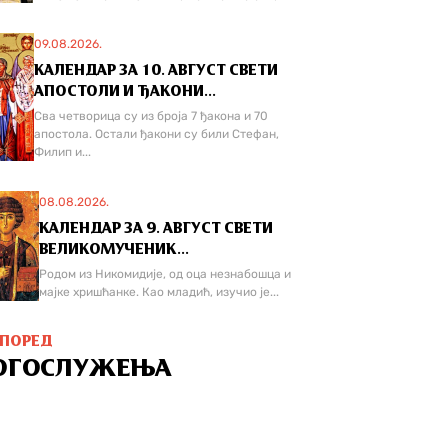
09.08.2026.
КАЛЕНДАР ЗА 10. АВГУСТ СВЕТИ
АПОСТОЛИ И ЂАКОНИ...
Сва четворица су из броја 7 ђакона и 70
апостола. Остали ђакони су били Стефан,
Филип и...
08.08.2026.
КАЛЕНДАР ЗА 9. АВГУСТ СВЕТИ
ВЕЛИКОМУЧЕНИК...
Родом из Никомидије, од оца незнабошца и
мајке хришћанке. Као младић, изучио је...
СПОРЕД
ОГОСЛУЖЕЊА