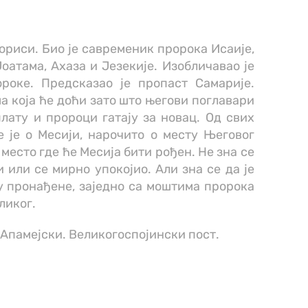
ориси. Био је савременик пророка Исаије,
Јоатама, Ахаза и Језекије. Изобличавао је
роке. Предсказао је пропаст Самарије.
а која ће доћи зато што његови поглавари
лату и пророци гатају за новац. Од свих
 је о Месији, нарочито о месту Његовог
 место где ће Месија бити рођен. Не зна се
и или се мирно упокојио. Али зна се да је
у пронађене, заједно са моштима пророка
ликог.
Апамејски. Великогоспојински пост.