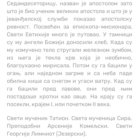
Седамдесеторицу, назван је апостолом зато
што је био ученик великих апостола и што је у
јеванђелској служби показао апостолску
ревност. Посвећен за епископа-мисионара,
Свети Евтихије много је путовао. У тамници
су му ангели Божији доносили хлеб. Када су
му измучено тело стругали железном зумбом,
из њега је текла крв која је необично,
благоухаоно мирисала. Потом су га бацили у
огањ, али наједном загрме и са неба паде
обилна киша са снегом и угаси ватру. Кад су
га бацили пред лавове, они пред њим
постадоше кротки као овце. На крају су га
посекли, крајем I, или почетком II века.
Свети мученик Татион. Света мученица Сира.
Преподобни Арсеније Комељски. Свети
Георгије Лимниот (Језерски).