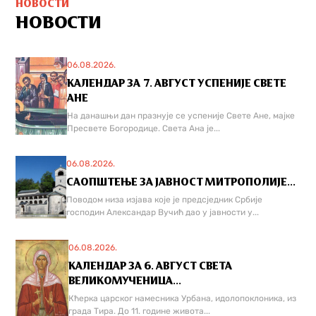
НОВОСТИ
НОВОСТИ
06.08.2026.
КАЛЕНДАР ЗА 7. АВГУСТ УСПЕНИЈЕ СВЕТЕ
АНЕ
На данашњи дан празнује се успеније Свете Ане, мајке
Пресвете Богородице. Света Ана је...
06.08.2026.
САОПШТЕЊЕ ЗА ЈАВНОСТ МИТРОПОЛИЈЕ...
Поводом низа изјава које је предсједник Србије
господин Александар Вучић дао у јавности у...
06.08.2026.
КАЛЕНДАР ЗА 6. АВГУСТ СВЕТА
ВЕЛИКОМУЧЕНИЦА...
Кћерка царског намесника Урбана, идолопоклоника, из
града Тира. До 11. године живота...