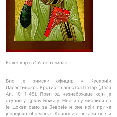
Календар за 26. септембар
Био је римски официр у Кесарији
Палестинској. Крстио га апостол Петар (Дела
Ап. 10, 1-48). Први од незнабожаца који је
ступио у Цркву Божију. Многи су мислили да
је Црква само за Јевреје и оне који приме
јеврејско обрезање. Корнилије остави све и