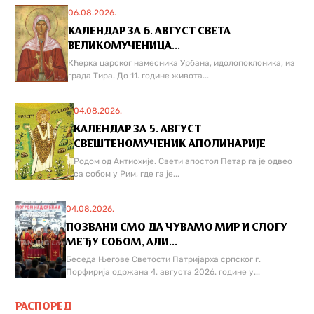
06.08.2026.
КАЛЕНДАР ЗА 6. АВГУСТ СВЕТА
ВЕЛИКОМУЧЕНИЦА...
Кћерка царског намесника Урбана, идолопоклоника, из
града Тира. До 11. године живота...
04.08.2026.
КАЛЕНДАР ЗА 5. АВГУСТ
СВЕШТЕНОМУЧЕНИК АПОЛИНАРИЈЕ
Родом од Антиохије. Свети апостол Петар га је одвео
са собом у Рим, где га је...
04.08.2026.
ПОЗВАНИ СМО ДА ЧУВАМО МИР И СЛОГУ
МЕЂУ СОБОМ, АЛИ...
Беседа Његове Светости Патријарха српског г.
Порфирија одржана 4. августа 2026. године у...
РАСПОРЕД