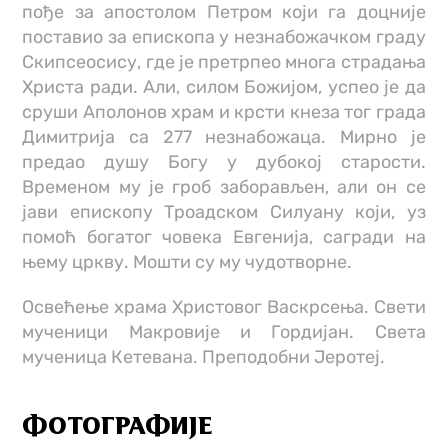
пође за апостолом Петром који га доцније
поставио за епископа у незнабожачком граду
Скипсеосису, где је претрпео многа страдања
Христа ради. Али, силом Божијом, успео је да
сруши Аполонов храм и крсти кнеза тог града
Димитрија са 277 незнабожаца. Мирно је
предао душу Богу у дубокој старости.
Временом му је гроб заборављен, али он се
јави епископу Троадском Силуану који, уз
помоћ богатог човека Евгенија, сагради на
њему цркву. Мошти су му чудотворне.
Освећење храма Христовог Васкрсења. Свети
мученици Макровије и Гордијан. Света
мученица Кетевана. Преподобни Јеротеј.
ФОТОГРАФИЈЕ