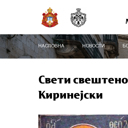
НАСЛОВНА
НОВОСТИ
Б
Свети свештен
Киринејски