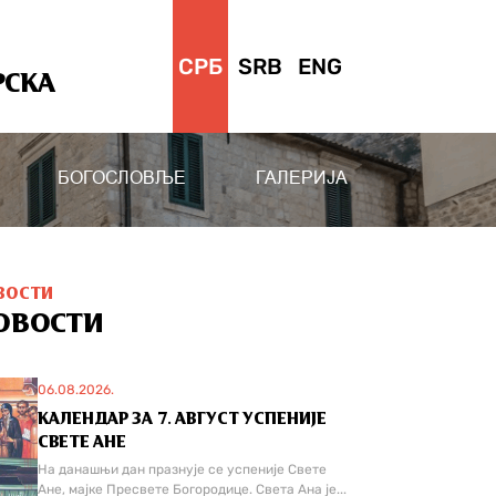
СРБ
SRB
ENG
РСКА
БОГОСЛОВЉЕ
ГАЛЕРИЈА
ВОСТИ
ОВОСТИ
06.08.2026.
КАЛЕНДАР ЗА 7. АВГУСТ УСПЕНИЈЕ
СВЕТЕ АНЕ
На данашњи дан празнује се успеније Свете
Ане, мајке Пресвете Богородице. Света Ана је...