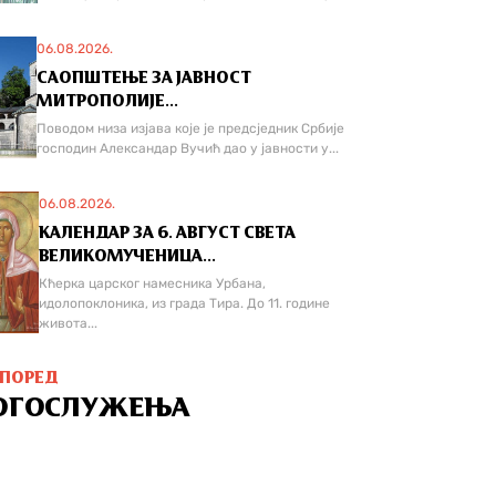
06.08.2026.
САОПШТЕЊЕ ЗА ЈАВНОСТ
МИТРОПОЛИЈЕ...
Поводом низа изјава које је предсједник Србије
господин Александар Вучић дао у јавности у...
06.08.2026.
КАЛЕНДАР ЗА 6. АВГУСТ СВЕТА
ВЕЛИКОМУЧЕНИЦА...
Кћерка царског намесника Урбана,
идолопоклоника, из града Тира. До 11. године
живота...
СПОРЕД
ОГОСЛУЖЕЊА