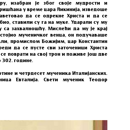
ру, изабран je због своје мудрости и
ришћана у време цара Ликинија, изведоше
саветовао да се одрекне Христа и да се
био, ставили су га на муке. Ударали су му
у са захвалношћу. Мислећи да му је крај
остојио мученичког венца, он подучаваше
Али, промислом Божијим, цар Константин
еди да се пусте сви заточеници Христа
 се поврати на свој трон и поживе још две
 302. године.
отине и четрдесет мученика Италијанских.
ница Евталија. Свети мученик Теодор