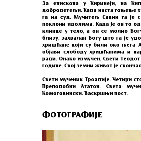
За епископа у Киринеји, на Кип
добродетељи. Када наста гоњење х
га на суд. Мучитељ Савин га је 
поклони идолима. Када је он то од
клинце у тело, а он се молио Бог
близу, захвалан Богу што га је уд
хришћане који су били око њега. 
објави слободу хришћанима и нар
ради. Онако измучен, Свети Теодот
године. Свој земни живот је скончао
Свети мученик Троадије. Четири ст
Преподобни Агатон. Света муче
Комоговински. Васкршњи пост.
ФОТОГРАФИЈЕ