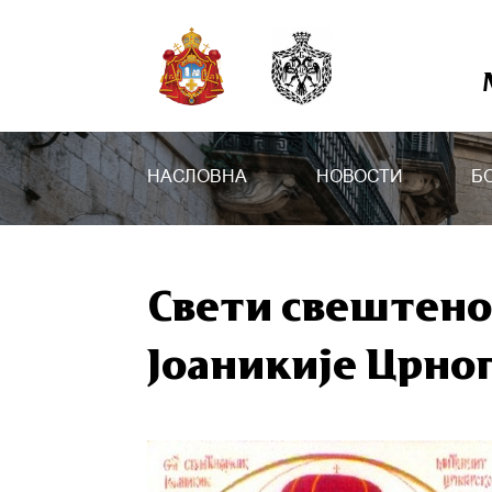
НАСЛОВНА
НОВОСТИ
Б
Свети свештен
Јоаникије Црно