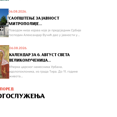
06.08.2026.
САОПШТЕЊЕ ЗА ЈАВНОСТ
МИТРОПОЛИЈЕ...
Поводом низа изјава које је предсједник Србије
господин Александар Вучић дао у јавности у...
06.08.2026.
КАЛЕНДАР ЗА 6. АВГУСТ СВЕТА
ВЕЛИКОМУЧЕНИЦА...
Кћерка царског намесника Урбана,
идолопоклоника, из града Тира. До 11. године
живота...
СПОРЕД
ОГОСЛУЖЕЊА