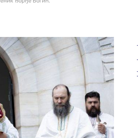
ченик Ђорђе Богић.