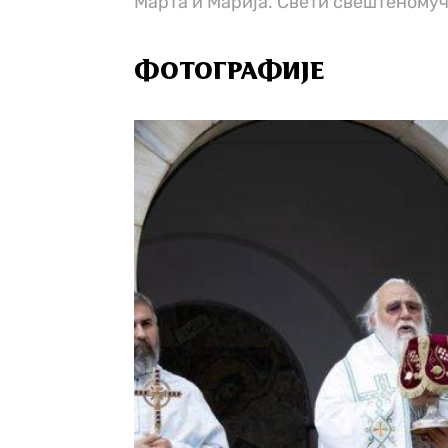
Марта и Марија. Свети свештеному
ФОТОГРАФИЈЕ