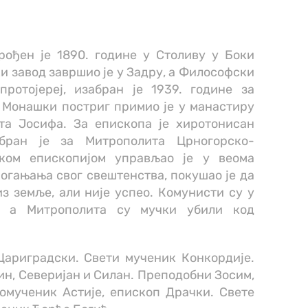
рођен је 1890. године у Столиву у Боки
и завод завршио је у Задру, а Философски
ротојереј, изабран је 1939. године за
 Монашки постриг примио је у манастиру
та Јосифа. За епископа је хиротонисан
абран је за Митрополита Црногорско-
ском епископијом управљао је у веома
огањања свог свештенства, покушао је да
з земље, али није успео. Комунисти су у
е, а Митрополита су мучки убили код
Цариградски. Свети мученик Конкордије.
н, Северијан и Силан. Преподобни Зосим,
омученик Астије, епископ Драчки. Свете