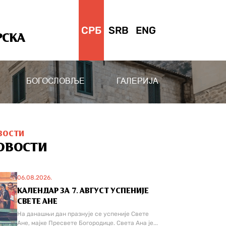
СРБ
SRB
ENG
РСКА
БОГОСЛОВЉЕ
ГАЛЕРИЈА
ВОСТИ
ОВОСТИ
06.08.2026.
КАЛЕНДАР ЗА 7. АВГУСТ УСПЕНИЈЕ
СВЕТЕ АНЕ
На данашњи дан празнује се успеније Свете
Ане, мајке Пресвете Богородице. Света Ана је...