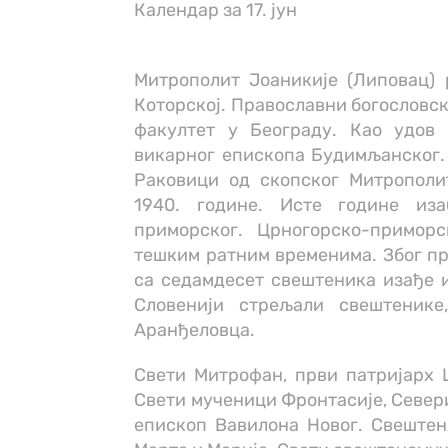
Календар за 17. јун
Митрополит Јоаникије (Липовац) 
Которској. Православни богословск
факултет у Београду. Као удов п
викарног епископа Будимљанског.
Раковици од скопског Митрополи
1940. године. Исте године из
приморског. Црногорско-примор
тешким ратним временима. Због пр
са седамдесет свештеника изађе и
Словенији стрељали свештеник
Аранђеловца.
Свети Митрофан, први патријарх 
Свети мученици Фронтасије, Севери
епископ Вавилона Новог. Свештен