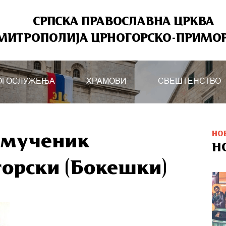
СРПСКА ПРАВОСЛАВНА ЦРКВА
МИТРОПОЛИЈА ЦРНОГОРСКО-ПРИМО
ОГОСЛУЖЕЊА
ХРАМОВИ
СВЕШТЕНСТВО
НО
омученик
Н
горски (Бокешки)