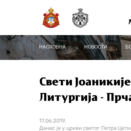
НАСЛОВНА
НОВОСТИ
Б
Свети Јоаникиј
Литургија - Пр
17.06.2019.
Данас је у цркви светог Петра Цет