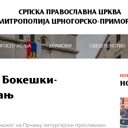
СРПСКА ПРАВОСЛАВНА ЦРКВА
МИТРОПОЛИЈА ЦРНОГОРСКО-ПРИМО
ОГОСЛУЖЕЊА
ХРАМОВИ
СВЕШТЕНСТВО
НО
е Бокешки-
Н
чањ
ињског на Прчању литургијски прослављен