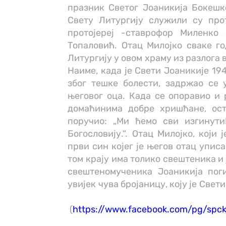
празник Светог Јоаникија Бокешк
Свету Литургију служили су про
протојереј -ставрофор Миленко 
Топаловић. Отац Милојко сваке г
Литургију у овом храму из разлога 
Наиме, када је Свети Јоаникије 19
због тешке болести, задржао се у
његовог оца. Када се опоравио и 
домаћинима добре хришћане, ост
поручио: „Ми ћемо сви изгинут
Богословију.“. Отац Милојко, који
први син којег је његов отац уписа
том крају има толико свештеника и 
свештеномученика Јоаникија пог
увијек чува бројаницу, коју је Све
(
https://www.facebook.com/pg/spck