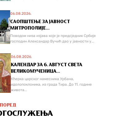
06.08.2026.
САОПШТЕЊЕ ЗА ЈАВНОСТ
МИТРОПОЛИЈЕ...
Поводом низа изјава које је предсједник Србије
господин Александар Вучић дао у јавности у...
06.08.2026.
КАЛЕНДАР ЗА 6. АВГУСТ СВЕТА
ВЕЛИКОМУЧЕНИЦА...
Кћерка царског намесника Урбана,
идолопоклоника, из града Тира. До 11. године
живота...
СПОРЕД
ОГОСЛУЖЕЊА