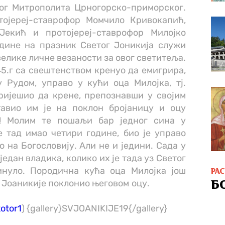
ог Митрополита Црногорско-приморског.
тојереј-ставрофор Момчило Кривокапић,
Јекић и протојереј-ставрофор Милојко
одине на празник Светог Јоникија служи
велике личне везаности за овог светитеља.
45.г са свештенством кренуо да емигрира,
 Рудом, управо у кући оца Милојка, тј.
ријешио да крене, препознавши у својим
авио им је на поклон бројаницу и оцу
и! Молим те пошаљи бар једног сина у
 је тад имао четири године, био је управо
о на Богословију. Али не и једини. Сада у
један владика, колико их је тада уз Светог
инуло. Породична кућа оца Милојка још
РА
ти Јоаникије поклонио његовом оцу.
Б
otor1
)
{gallery}SVJOANIKIJE19{/gallery}