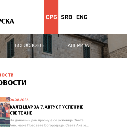
СРБ
SRB
ENG
РСКА
БОГОСЛОВЉЕ
ГАЛЕРИЈА
ВОСТИ
ОВОСТИ
06.08.2026.
КАЛЕНДАР ЗА 7. АВГУСТ УСПЕНИЈЕ
СВЕТЕ АНЕ
На данашњи дан празнује се успеније Свете
Ане, мајке Пресвете Богородице. Света Ана је...