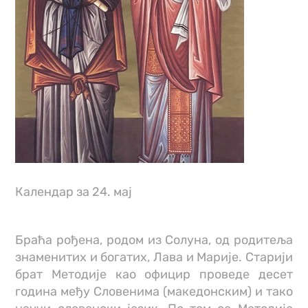
Календар за 24. мај
Браћа рођена, родом из Солуна, од родитеља
знаменитих и богатих, Лава и Марије. Старији
брат Методије као официр проведе десет
година међу Словенима (македонским) и тако