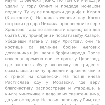
научи словенски језик. По том се Методије
удаљи у гору Олимп и предаде монашом
подвигу. Ту му се придружи доцније и Кирил
(Константин). Но када хазарски цар Каган
потражи од цара Михаила проповеднике вере
Христове, тада по заповести царевој ова два
брата буду пронађени и послати међу Хазаре.
Убедивши Кагана у веру Христову, они га
крстише са великим бројем његових
доглавника и још већим бројем народа. После
извесног времена они се врате у Цариград,
где саставе азбуку словенску од тридесет
осам слова, и почну преводити црквене књиге
с грчког на словенски. На позив кнеза
Растислава оду у Моравску, где веру
благочестиву распростреше и утврдише, а
књиге умножише и дадоше их свештеницима,
да уче омладину. На позив папе оду у Рим, где