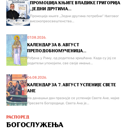
ПРОМОЦИЈА КЊИГЕ ВЛАДИКЕ ГРИГОРИЈА
,,ЈЕДНИ ДРУГИМА...
Промоција књиге „Једни другима потребни“ Његовог
високопреосвештенства...
07.08.2026.
КАЛЕНДАР ЗА 8. АВГУСТ
ПРЕПОДОБНОМУЧЕНИЦА...
Рођена у Риму, од родитеља хришћана. Када су јој се
родитељи упокојили, све своје имање...
06.08.2026.
КАЛЕНДАР ЗА 7. АВГУСТ УСПЕНИЈЕ СВЕТЕ
АНЕ
На данашњи дан празнује се успеније Свете Ане, мајке
Пресвете Богородице. Света Ана је...
РАСПОРЕД
БОГОСЛУЖЕЊА