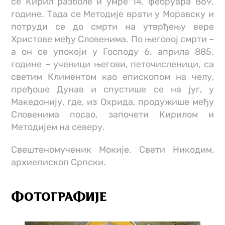
се Кирил разболе и умре 14. фебруара 869.
године. Тада се Методије врати у Моравску и
потруди се до смрти на утврђењу вере
Христове међу Словенима. По његовој смрти –
а он се упокоји у Господу 6. априла 885.
године – ученици његови, петочисленици, са
светим Климентом као епископом на челу,
пређоше Дунав и спустише се на југ, у
Македонију, где, из Охрида, продужише међу
Словенима посао, започети Кирилом и
Методијем на северу.
Свештеномученик Мокије. Свети Никодим,
архиепископ Српски.
ФОТОГРАФИЈЕ