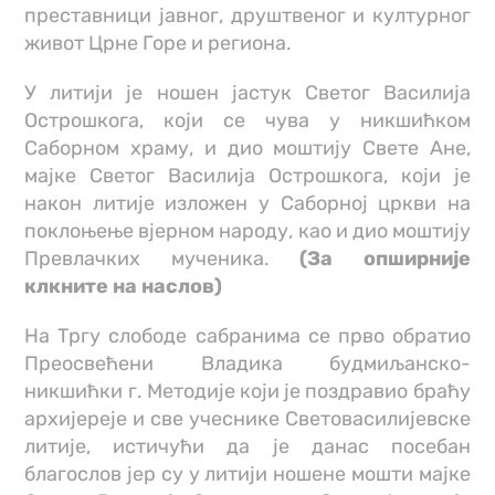
преставници јавног, друштвеног и културног
живот Црне Горе и региона.
У литији је ношен јастук Светог Василија
Острошкога, који се чува у никшићком
Саборном храму, и дио моштију Свете Ане,
мајке Светог Василија Острошкога, који је
након литије изложен у Саборној цркви на
поклоњење вјерном народу, као и дио моштију
Превлачких мученика.
(За опширније
клкните на наслов)
На Тргу слободе сабранима се прво обратио
Преосвећени Владика будмиљанско-
никшићки г. Методије који је поздравио браћу
архијереје и све учеснике Световасилијевске
литије, истичући да је данас посебан
благослов јер су у литији ношене мошти мајке