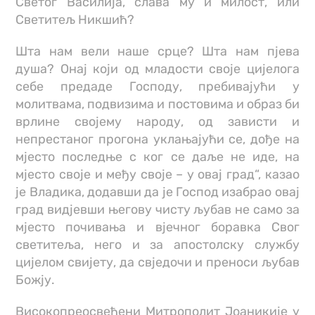
Светог Василија, слава му и милост, или
Светитељ Никшић?
Шта нам вели наше срце? Шта нам пјева
душа? Онај који од младости своје цијелога
себе предаде Господу, пребивајући у
молитвама, подвизима и постовима и образ би
врлине својему народу, од зависти и
непрестаног прогона уклањајући се, дође на
мјесто последње с ког се даље не иде, на
мјесто своје и међу своје – у овај град“, казао
је Владика, додавши да је Господ изабрао овај
град видјевши његову чисту љубав не само за
мјесто почивања и вјечног боравка Свог
светитеља, него и за апостолску службу
цијелом свијету, да свједочи и преноси љубав
Божју.
Високопреосвећени Митрополит Јоаникије у