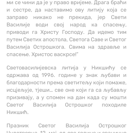
ми се чини да је у право вријеме. Драга браћи
и сестре, да наставимо ову литију која се
заправо никако не прекида, јер Свети
Василије води свој народ ка спасењу,
приводи га Христу Господу. Да идемо тим
путем Светих апостола, Светога Саве и Светог
Василија Острошкога. Свима на здравље и
спасење. Христос васкрсе!”
Световасилијевска литија у Никшићу се
одржава од 1996. године у знак љубави и
благодарности према светитељу који помаже,
исцјељује, тјеши… све оне који га са љубављу
призивају, а у спомен на дан када су мошти
Светог Василија Острошког походиле
Никшић.
Празник Светог Василија Острошког
Чудотворца, 12. мај, од ове године и званично