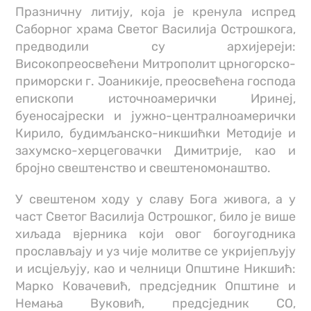
Празничну литију, која је кренула испред
Саборног храма Светог Василија Острошкога,
предводили су архијереји:
Високопреосвећени Митрополит црногорско-
приморски г. Јоаникије, преосвећена господа
епископи источноамерички Иринеј,
буеносајрески и јужно-централноамерички
Кирило, будимљанско-никшићки Методије и
захумско-херцеговачки Димитрије, као и
бројно свештенство и свештеномонаштво.
У свештеном ходу у славу Бога живога, а у
част Светог Василија Острошког, било је више
хиљада вјерника који овог богоугодника
прослављају и уз чије молитве се укријепљују
и исцјељују, као и челници Општине Никшић:
Марко Ковачевић, предсједник Општине и
Немања Вуковић, предсједник СО,