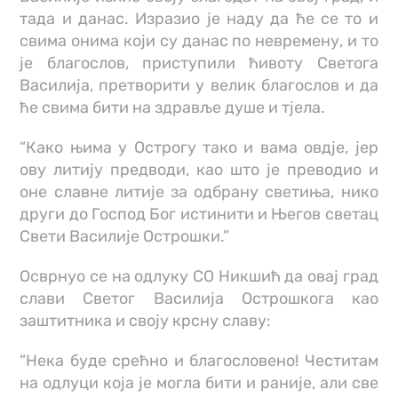
тада и данас. Изразио је наду да ће се то и
свима онима који су данас по невремену, и то
је благослов, приступили ћивоту Светога
Василија, претворити у велик благослов и да
ће свима бити на здравље душе и тјела.
“Како њима у Острогу тако и вама овдје, јер
ову литију предводи, као што је преводио и
оне славне литије за одбрану светиња, нико
други до Господ Бог истинити и Његов светац
Свети Василије Острошки.”
Осврнуо се на одлуку СО Никшић да овај град
слави Светог Василија Острошкога као
заштитника и своју крсну славу:
“Нека буде срећно и благословено! Честитам
на одлуци која је могла бити и раније, али све