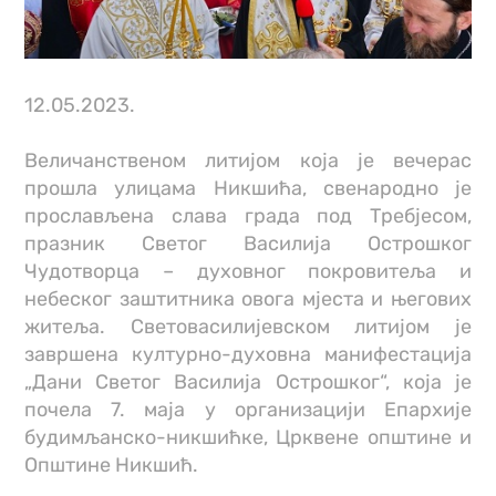
12.05.2023.
Величанственом литијом која је вечерас
прошла улицама Никшића, свенародно је
прослављена слава града под Требјесом,
празник Светог Василија Острошког
Чудотворца – духовног покровитеља и
небеског заштитника овога мјеста и његових
житеља. Световасилијевском литијом је
завршена културно-духовна манифестација
„Дани Светог Василија Острошког“, која је
почела 7. маја у организацији Епархије
будимљанско-никшићке, Црквене општине и
Општине Никшић.