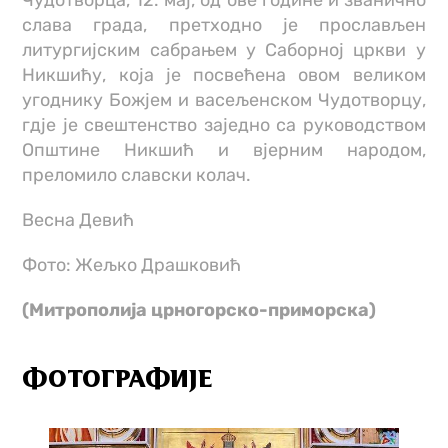
слава града, претходно је прослављен
литургијским сабрањем у Саборној цркви у
Никшићу, која је посвећена овом великом
угоднику Божјем и васељенском Чудотворцу,
гдје је свештенство заједно са руководством
Општине Никшић и вјерним народом,
преломило славски колач.
Весна Девић
Фото: Жељко Драшковић
(Митрополија црногорско-приморска)
ФОТОГРАФИЈЕ