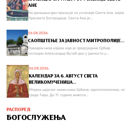
АНЕ
На данашњи дан празнује се успеније Свете Ане, мајке
Пресвете Богородице. Света Ана је...
06.08.2026.
САОПШТЕЊЕ ЗА ЈАВНОСТ МИТРОПОЛИЈЕ...
Поводом низа изјава које је предсједник Србије
господин Александар Вучић дао у јавности у...
06.08.2026.
КАЛЕНДАР ЗА 6. АВГУСТ СВЕТА
ВЕЛИКОМУЧЕНИЦА...
Кћерка царског намесника Урбана, идолопоклоника, из
града Тира. До 11. године живота...
РАСПОРЕД
БОГОСЛУЖЕЊА