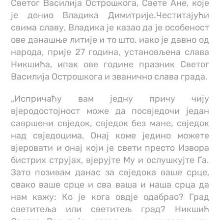
Светог Василија Острошкога, Свете Ане, које
је донио Владика Димитрије.Честитајући
свима славу, Владика је казао да је особеност
ове данашње литије и то што, иако је давно од
народа, прије 27 година, установљена слава
Никшића, ипак ове године празник Светог
Василија Острошкога и званично слава града.
„Испричаћу вам једну причу чију
вјеродостојност може да посвједочи један
савршени свједок, свједок без мане, свједок
над свједоцима, Онај коме једино можете
вјеровати и онај који је свети престо Извора
бистрих струјах, вјерујте Му и ослушкујте Га.
Зато позивам данас за свједока ваше срце,
свако ваше срце и сва ваша и наша срца да
нам кажу: Ко је кога овдје одабрао? Град
светитеља или светитељ град? Никшић