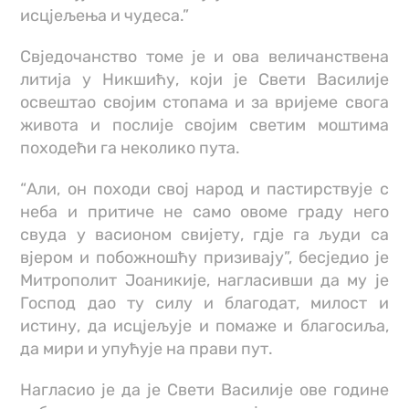
исцјељења и чудеса.”
Свједочанство томе је и ова величанствена
литија у Никшићу, који је Свети Василије
освештао својим стопама и за вријеме свога
живота и послије својим светим моштима
походећи га неколико пута.
“Али, он походи свој народ и пастирствује с
неба и притиче не само овоме граду него
свуда у васионом свијету, гдје га људи са
вјером и побожношћу призивају”, бесједио је
Митрополит Јоаникије, нагласивши да му је
Господ дао ту силу и благодат, милост и
истину, да исцјељује и помаже и благосиља,
да мири и упућује на прави пут.
Нагласио је да је Свети Василије ове године