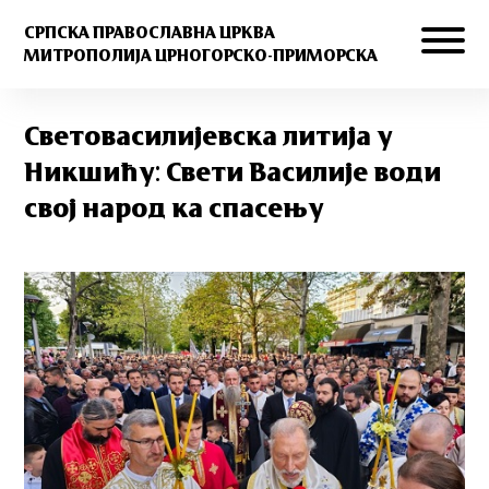
СРПСКА ПРАВОСЛАВНА ЦРКВА
МИТРОПОЛИЈА ЦРНОГОРСКО-ПРИМОРСКА
Световасилијевска литија у
Никшићу: Свети Василије води
свој народ ка спасењу