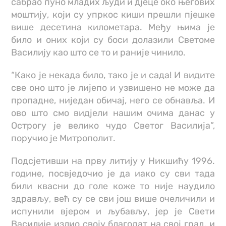
сабрао пуно младих људи и дјеце око његових
моштију, који су упркос киши прешли пјешке
више десетина километара. Међу њима је
било и оних који су боси долазили Светоме
Василију као што се то и раније чинило.
“Како је некада било, тако је и сада! И видите
све оно што је лијепо и узвишено не може да
пропадне, ниједан обичај, него се обнавља. И
ово што смо видјели нашим очима данас у
Острогу је велико чудо Светог Василија”,
поручио је Митрополит.
Подсјетивши на прву литију у Никшићу 1996.
године, посвједочио је да иако су сви тада
били квасни до голе коже то није наудило
здрављу, већ су се сви још више очеличили и
испунили вјером и љубављу, јер је Свети
Василије излио своју благодат на свој град, и