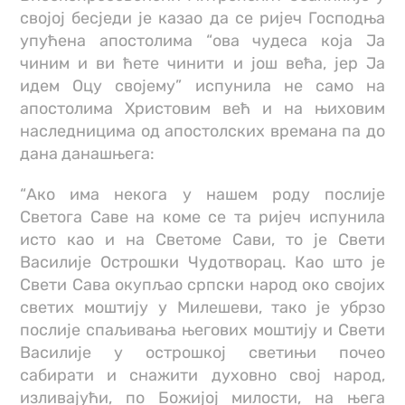
својој бесједи је казао да се ријеч Господња
упућена апостолима “ова чудеса која Ја
чиним и ви ћете чинити и још већа, јер Ја
идем Оцу својему” испунила не само на
апостолима Христовим већ и на њиховим
наследницима од апостолских времана па до
дана данашњега:
“Ако има некога у нашем роду послије
Светога Саве на коме се та ријеч испунила
исто као и на Светоме Сави, то је Свети
Василије Острошки Чудотворац. Као што је
Свети Сава окупљао српски народ око својих
светих моштију у Милешеви, тако је убрзо
послије спаљивања његових моштију и Свети
Василије у острошкој светињи почео
сабирати и снажити духовно свој народ,
изливајући, по Божијој милости, на њега