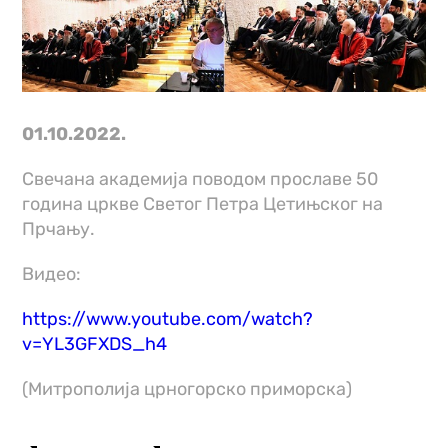
01.10.2022.
Свечана академија поводом прославе 50
година цркве Светог Петра Цетињског на
Прчању.
Видео:
https://www.youtube.com/watch?
v=YL3GFXDS_h4
(Митрополија црногорско приморска)