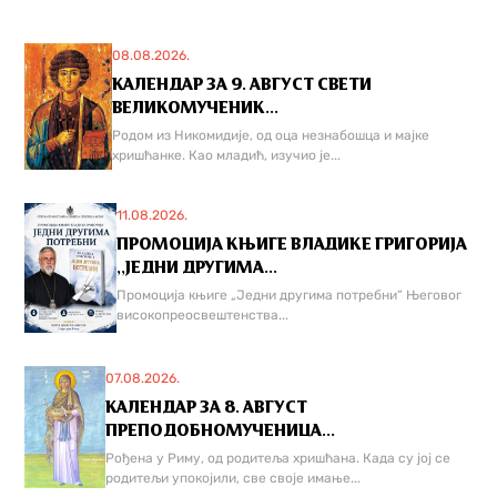
08.08.2026.
КАЛЕНДАР ЗА 9. АВГУСТ СВЕТИ
ВЕЛИКОМУЧЕНИК...
Родом из Никомидије, од оца незнабошца и мајке
хришћанке. Као младић, изучио је...
11.08.2026.
ПРОМОЦИЈА КЊИГЕ ВЛАДИКЕ ГРИГОРИЈА
,,ЈЕДНИ ДРУГИМА...
Промоција књиге „Једни другима потребни“ Његовог
високопреосвештенства...
07.08.2026.
КАЛЕНДАР ЗА 8. АВГУСТ
ПРЕПОДОБНОМУЧЕНИЦА...
Рођена у Риму, од родитеља хришћана. Када су јој се
родитељи упокојили, све своје имање...