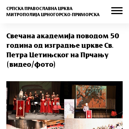
СРПСКА ПРАВОСЛАВНА ЦРКВА
МИТРОПОЛИЈА ЦРНОГОРСКО-ПРИМОРСКА
Свечана академија поводом 50
година од изградње цркве Св.
Петра Цетињског на Прчању
(видео/фото)