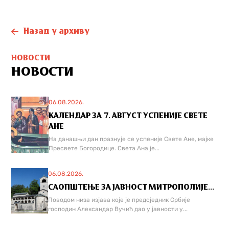
Назад у архиву
НОВОСТИ
НОВОСТИ
06.08.2026.
КАЛЕНДАР ЗА 7. АВГУСТ УСПЕНИЈЕ СВЕТЕ
АНЕ
На данашњи дан празнује се успеније Свете Ане, мајке
Пресвете Богородице. Света Ана је...
06.08.2026.
САОПШТЕЊЕ ЗА ЈАВНОСТ МИТРОПОЛИЈЕ...
Поводом низа изјава које је предсједник Србије
господин Александар Вучић дао у јавности у...