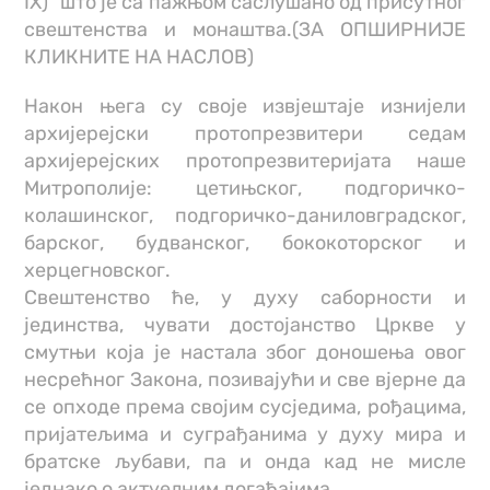
IX)” што је са пажњом саслушано од присутног
свештенства и монаштва.(ЗА ОПШИРНИЈЕ
КЛИКНИТЕ НА НАСЛОВ)
Након њега су своје извјештаје изнијели
архијерејски протопрезвитери седам
архијерејских протопрезвитеријата наше
Митрополије: цетињског, подгоричко-
колашинског, подгоричко-даниловградског,
барског, будванског, бококоторског и
херцегновског.
Свештенство ће, у духу саборности и
јединства, чувати достојанство Цркве у
смутњи која је настала због доношења овог
несрећног Закона, позивајући и све вјерне да
се опходе према својим сусједима, рођацима,
пријатељима и суграђанима у духу мира и
братске љубави, па и онда кад не мисле
једнако о актуелним догађајима.