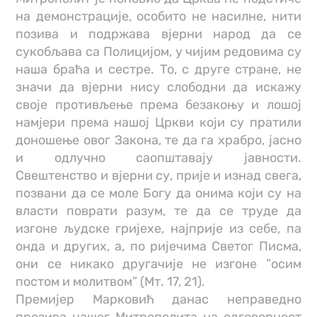
на демонстрације, особито не насилне, нити
позива и подржава вјерни народ да се
сукобљава са Полицијом, у чијим редовима су
наша браћа и сестре. То, с друге стране, не
значи да вјерни нису слободни да искажу
своје противљење према безакоњу и лошој
намјери према нашој Цркви који су пратили
доношење овог Закона, те да га храбро, јасно
и одлучно саопштавају јавности.
Свештенство и вјерни су, прије и изнад свега,
позвани да се моле Богу да онима који су на
власти поврати разум, те да се труде да
изгоне људске гријехе, најприје из себе, па
онда и других, а, по ријечима Светог Писма,
они се никако другачије не изгоне ”осим
постом и молитвом” (Мт. 17, 21).
Премијер Марковић данас неправедно
прозива нашег Митрополита на одговорност