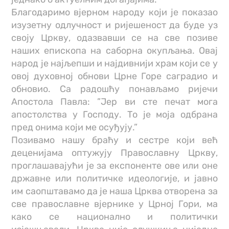
Благодаримо вјерном народу који је показао
изузетну одлучност и ријешеност да буде уз
своју Цркву, одазвавши се на све позиве
наших епископа на саборна окупљања. Овај
народ је најљепши и најдивнији храм који се у
овој духовној обнови Црне Горе саградио и
обновио. Са радошћу понављамо ријечи
Апостола Павла: ”Јер ви сте печат мога
апостолства у Господу. То је моја одбрана
пред онима који ме осуђују.”
Позивамо нашу браћу и сестре који већ
деценијама оптужују Православну Цркву,
проглашавајући је за експоненте ове или оне
државне или политичке идеологије, и јавно
им саопштавамо да је наша Црква отворена за
све православне вјернике у Црној Гори, ма
како се национално и политички