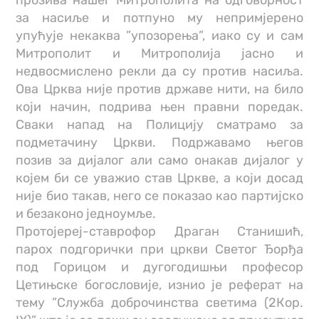
за насиље и потпуно му непримјерено
упућује некаква ”упозорења”, иако су и сам
Митрополит и Митрополија јасно и
недвосмислено рекли да су против насиља.
Ова Црква није против државе нити, на било
који начин, подрива њен правни поредак.
Сваки напад на Полицију сматрамо за
подметачину Цркви. Подржавамо његов
позив за дијалог али само онакав дијалог у
којем би се уважио став Цркве, а који досад
није био такав, него се показао као партијско
и безаконо једноумље.
Протојереј-ставрофор Драган Станишић,
парох подгорички при цркви Светог Ђорђа
под Горицом и дугогодишњи професор
Цетињске богословије, изнио је реферат на
тему ”Служба доброчинства светима (2Кор.