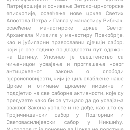
Патријаршије и оснивања Зетско-црногорске
епископије, освећење нове цркве Светих
Апостола Петра и Павла у манастиру Рибњак,
освећење манастирске цркве Светог
Архангела Михаила у манастиру Прекобрђе,
као и јубиларни православни дјечији сабор,
који је ове године по двадесети пут одржан
на Цетињу. Упознао је свештенство са
чињеницом усвајања и проглашења новог
антицрквеног закона о слободи
вјероисповијести, чији је циљ слабљење наше
Цркве и отимање црквене имовине, и
подсјетио на све саборне активности, које су
предузете како би се утицало да до усвајања
оваквог Закона уопште и не дође, као што су
Тројичиндански сабор у Подгорици и
Световасилијевски сабор у Никшићу.
Митрополит је поновио да Црква не подстиче