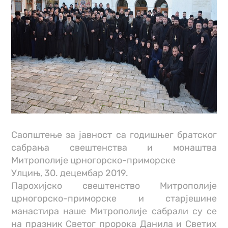
Саопштење за јавност са годишњег братског
сабрања свештенства и монаштва
Митрополије црногорско-приморске
Улцињ, 30. децембар 2019.
Парохијско свештенство Митрополије
црногорско-приморске и старјешине
манастира наше Митрополије сабрали су се
на празник Светог пророка Данила и Светих