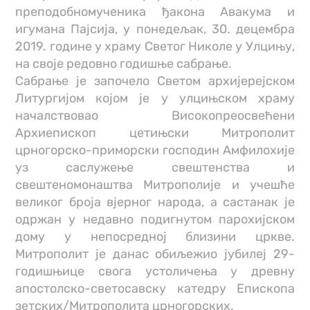
преподобномученика ђакона Авакума и
игумана Пајсија, у понедељак, 30. децембра
2019. године у храму Светог Николе у Улцињу,
на своје редовно годишње сабрање.
Сабрање је започело Светом архијерејском
Литургијом којом је у улцињском храму
началствовао Високопреосвећени
Архиепископ цетињски Митрополит
црногорско-приморски господин Амфилохије
уз саслужење свештенства и
свештеномонаштва Митрополије и учешће
великог броја вјерног народа, а састанак је
одржан у недавно подигнутом парохијском
дому у непосредној близини цркве.
Митрополит је данас обиљежио јубилеј 29-
годишњице свога устоличења у древну
апостолско-светосавску катедру Епископа
зетских/Митрополита црногорских.