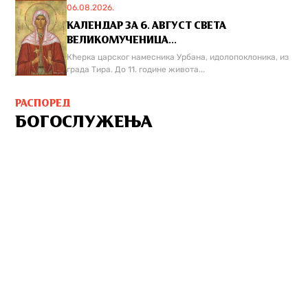
06.08.2026.
КАЛЕНДАР ЗА 6. АВГУСТ СВЕТА
ВЕЛИКОМУЧЕНИЦА...
Кћерка царског намесника Урбана, идолопоклоника, из
града Тира. До 11. године живота...
РАСПОРЕД
БОГОСЛУЖЕЊА