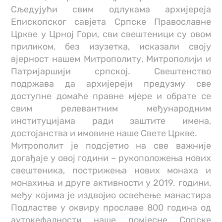
Сљедујући свим одлукама архијереја
Епископског савјета Српске Православне
Цркве у Црној Гори, сви свештеници су овом
приликом, без изузетка, исказали своју
вјерност нашем Митрополиту, Митрополији и
Патријаршији српској. Свештенство
подржава да архијереји предузму све
доступне домаће правне мјере и обрате се
свим релевантним међународним
институцијама ради заштите имена,
достојанства и имовине наше Свете Цркве.
Митрополит је подсјетио на све важније
догађаје у овој години – рукоположења нових
свештеника, пострижења нових монаха и
монахиња и друге активности у 2019. години,
међу којима је издвојио освећење манастира
Подластве у оквиру прославе 800 година од
аутокефалности наше помјесне Српске