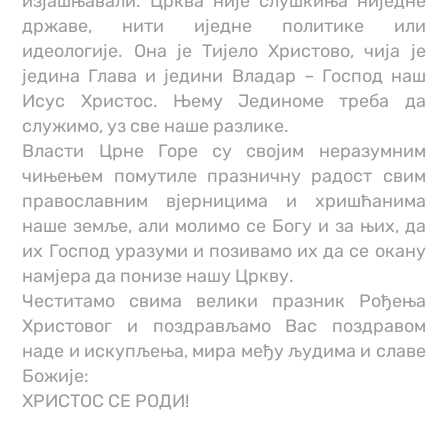
изјашњавали. Црква није слушкиња ниједне
државе, нити иједне политике или
идеологије. Она је Тијело Христово, чија је
једина Глава и једини Владар – Господ наш
Исус Христос. Њему Јединоме треба да
служимо, уз све наше разлике.
Власти Црне Горе су својим неразумним
чињењем помутиле празничну радост свим
православним вјерницима и хришћанима
наше земље, али молимо се Богу и за њих, да
их Господ уразуми и позивамо их да се окану
намјера да понизе нашу Цркву.
Честитамо свима велики празник Рођења
Христовог и поздрављамо Вас поздравом
наде и искупљења, мира међу људима и славе
Божије:
ХРИСТОС СЕ РОДИ!