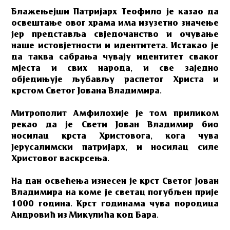
Блажењејши Патријарх Теофило је казао да
освештање овог храма има изузетно значење
јер представља свједочанство и очување
наше истовјетности и идентитета. Истакао је
да таква сабрања чувају идентитет сваког
мјеста и свих народа, и све заједно
обједињује љубављу распетог Христа и
крстом Светог Јована Владимира.
Митрополит Амфилохије је том приликом
рекао да је Свети Јован Владимир био
носилац крста Христовога, кога чува
Јерусалимски патријарх, и носилац силе
Христовог васкрсења.
На дан освећења изнесен је крст Светог Јован
Владимира на коме је светац погубљен прије
1000 година. Крст годинама чува породица
Андровић из Микулића код Бара.