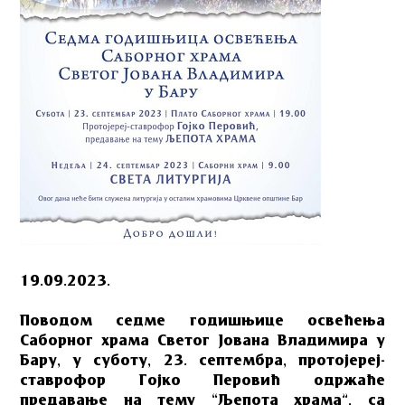
19.09.2023.
Поводом седме годишњице освећења
Саборног храма Светог Јована Владимира у
Бару, у суботу, 23. септембра, протојереј-
ставрофор Гојко Перовић одржаће
предавање на тему “Љепота храма”, са