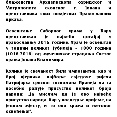
блаженства Архиепископа охридског и
Митрополита скопског г. Јована и
представника свих помјесних Православних
цркава.
Освештање Саборног храма у Бару
представљао је највећи догађај у
православљу 2016. године. Храм је освештан
у години великог јубилеја – 1000 година
(1016-2016) од мученичког страдања Светог
краља Јована Владимира.
Колико је свечаност била импозантна, као и
број вјерника, најбоље свједоче ријечи
Патријарха српског господина Иринеја да га
посебно радује присуство великог броја
народа: „Ја мислим да је ово највеће
присуство народа, бар у последње вријеме, на
једном мјесту, и то око храма и његовог
освећења!“.