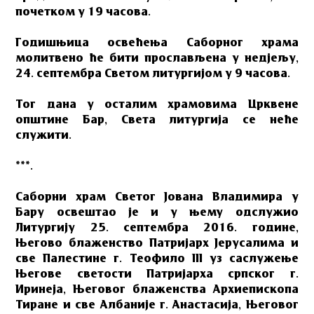
почетком у 19 часова.
Годишњица освећења Саборног храма
молитвено ће бити прослављена у недјељу,
24. септембра Светом литургијом у 9 часова.
Тог дана у осталим храмовима Црквене
општине Бар, Света литургија се неће
служити.
***.
Саборни храм Светог Јована Владимира у
Бару освештао је и у њему одслужио
Литургију 25. септембра 2016. године,
Његово блаженство Патријарх Јерусалима и
све Палестине г. Теофило III уз саслужење
Његове светости Патријарха српског г.
Иринеја, Његовог блаженства Архиепископа
Тиране и све Албаније г. Анастасија, Његовог