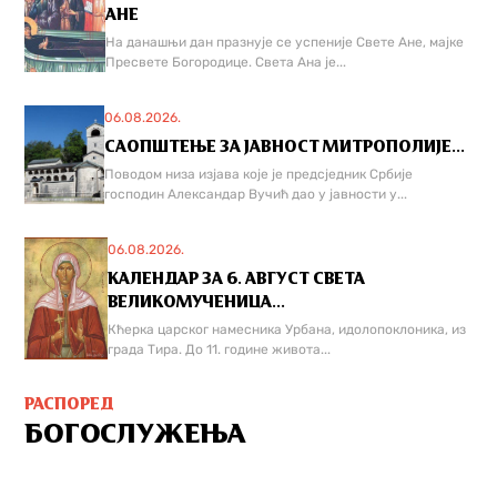
АНЕ
На данашњи дан празнује се успеније Свете Ане, мајке
Пресвете Богородице. Света Ана је...
06.08.2026.
САОПШТЕЊЕ ЗА ЈАВНОСТ МИТРОПОЛИЈЕ...
Поводом низа изјава које је предсједник Србије
господин Александар Вучић дао у јавности у...
06.08.2026.
КАЛЕНДАР ЗА 6. АВГУСТ СВЕТА
ВЕЛИКОМУЧЕНИЦА...
Кћерка царског намесника Урбана, идолопоклоника, из
града Тира. До 11. године живота...
РАСПОРЕД
БОГОСЛУЖЕЊА