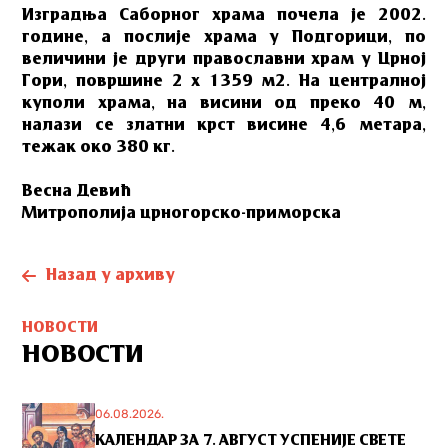
Изградња Саборног храма почела је 2002.
године, а послије храма у Подгорици, по
величини је други православни храм у Црној
Гори, површине 2 x 1359 м2. На централној
куполи храма, на висини од преко 40 м,
налази се златни крст висине 4,6 метара,
тежак око 380 кг.
Весна Девић
Митрополијa црногорско-приморскa
Назад у архиву
НОВОСТИ
НОВОСТИ
06.08.2026.
КАЛЕНДАР ЗА 7. АВГУСТ УСПЕНИЈЕ СВЕТЕ