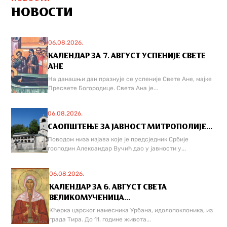
НОВОСТИ
06.08.2026.
КАЛЕНДАР ЗА 7. АВГУСТ УСПЕНИЈЕ СВЕТЕ
АНЕ
На данашњи дан празнује се успеније Свете Ане, мајке
Пресвете Богородице. Света Ана је...
06.08.2026.
САОПШТЕЊЕ ЗА ЈАВНОСТ МИТРОПОЛИЈЕ...
Поводом низа изјава које је предсједник Србије
господин Александар Вучић дао у јавности у...
06.08.2026.
КАЛЕНДАР ЗА 6. АВГУСТ СВЕТА
ВЕЛИКОМУЧЕНИЦА...
Кћерка царског намесника Урбана, идолопоклоника, из
града Тира. До 11. године живота...