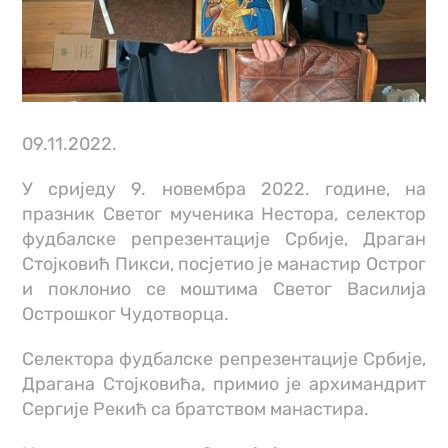
09.11.2022.
У сриједу 9. новембра 2022. године, на
празник Светог мученика Нестора, селектор
фудбалске репрезентације Србије, Драган
Стојковић Пикси, посјетио је манастир Острог
и поклонио се моштима Светог Василија
Острошког Чудотворца.
Селектора фудбалске репрезентације Србије,
Драгана Стојковића, примио је архимандрит
Сергије Рекић са братством манастира.