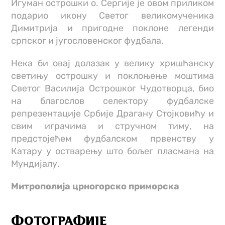
Игуман острошки о. Сергије је овом приликом
подарио икону Светог великомученика
Димитрија и пригодне поклоне легенди
српског и југословенског фудбала.
Нека би овај долазак у велику хришћанску
светињу острошку и поклоњење моштима
Светог Василија Острошког Чудотворца, био
на благослов селектору фудбалске
репрезентације Србије Драгану Стојковићу и
свим играчима и стручном тиму, на
предстојећем фудбалском првенству у
Катару у остварењу што бољег пласмана на
Мундијалу.
Митрополија црногорско приморска
ФОТОГРАФИЈЕ