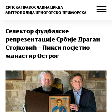
СРПСКА ПРАВОСЛАВНА ЦРКВА
МИТРОПОЛИЈА ЦРНОГОРСКО-ПРИМОРСКА
Селектор фудбалске
репрезентације Србије Драган
Стојковић – Пикси посјетио
манастир Острог