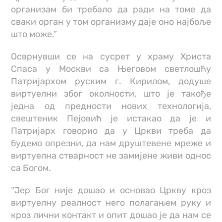
организам би требало да ради на томе да
сваки орган у том организму даје оно најбоље
што може.”
Осврнувши се на сусрет у храму Христа
Спаса у Москви са Његовом светлошћу
Патријархом руским г. Кирилом, додуше
виртуелни због околности, што је такође
једна од предности нових технологија,
свештеник Пејовић је истакао да је и
Патријарх говорио да у Цркви треба да
будемо опрезни, да нам друштевене мреже и
виртуелна стварност не замијене живи однос
са Богом.
“Јер Бог није дошао и основао Цркву кроз
виртуелну реалност него полагањем руку и
кроз лични контакт и опит дошао је да нам се