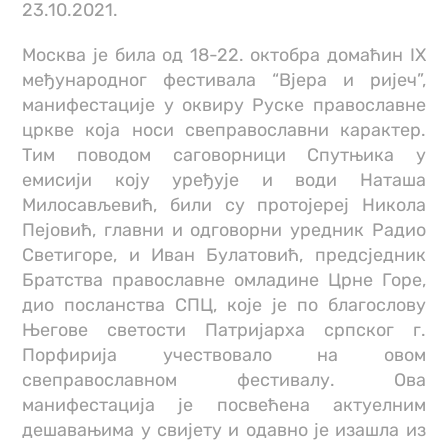
23.10.2021.
Москва је била од 18-22. октобра домаћин IX
међународног фестивала “Вјера и ријеч”,
манифестације у оквиру Руске православне
цркве која носи свеправославни карактер.
Тим поводом саговорници Спутњика у
емисији коју уређује и води Наташа
Милосављевић, били су протојереј Никола
Пејовић, главни и одговорни уредник Радио
Светигоре, и Иван Булатовић, предсједник
Братства православне омладине Црне Горе,
дио посланства СПЦ, које је по благослову
Његове светости Патријарха српског г.
Порфирија учествовало на овом
свеправославном фестивалу. Ова
манифестација је посвећена актуелним
дешавањима у свијету и одавно је изашла из