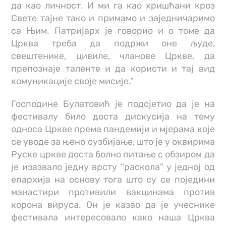
да као личност. И ми га као хришћани кроз
Свете тајне тако и примамо и заједничаримо
са Њим. Патријарх је говорио и о томе да
Црква треба да подржи оне људе,
свештенике, цивиле, чланове Цркве, да
препознаје таленте и да користи и тај вид
комуникације своје мисије.”
Господине Булатовић је подсјетио да је на
фестивалу било доста дискусија на тему
односа Цркве према пандемији и мјерама које
се уводе за њено сузбијање, што је у оквирима
Руске цркве доста болно питање с обзиром да
је изазвало једну врсту “раскола” у једној од
епархија на основу тога што су се поједини
манастири противили вакцинама против
корона вируса. Он је казао да је учеснике
фестивала интересовало како наша Црква