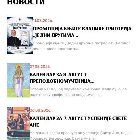
НОВОСТИ
11.08.2026.
ПРОМОЦИЈА КЊИГЕ ВЛАДИКЕ ГРИГОРИЈА
,,ЈЕДНИ ДРУГИМА...
Промоција књиге „Једни другима потребни“ Његовог
високопреосвештенства...
07.08.2026.
КАЛЕНДАР ЗА 8. АВГУСТ
ПРЕПОДОБНОМУЧЕНИЦА...
Рођена у Риму, од родитеља хришћана. Када су јој се
родитељи упокојили, све своје имање...
06.08.2026.
КАЛЕНДАР ЗА 7. АВГУСТ УСПЕНИЈЕ СВЕТЕ
АНЕ
На данашњи дан празнује се успеније Свете Ане, мајке
Пресвете Богородице. Света Ана је...