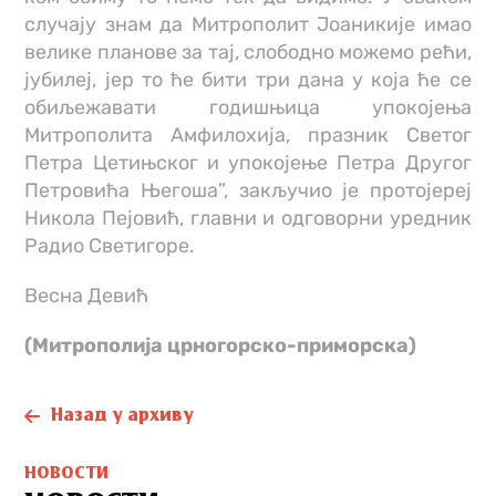
случају знам да Митрополит Јоаникије имао
велике планове за тај, слободно можемо рећи,
јубилеј, јер то ће бити три дана у која ће се
обиљежавати годишњица упокојења
Митрополита Амфилохија, празник Светог
Петра Цетињског и упокојење Петра Другог
Петровића Његоша”, закључио је протојереј
Никола Пејовић, главни и одговорни уредник
Радио Светигоре.
Весна Девић
(Митрополија црногорско-приморска)
Назад у архиву
НОВОСТИ