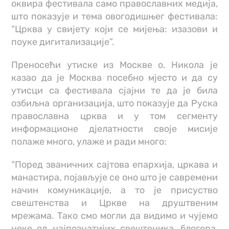
оквира фестивала само православних медија,
што показује и тема овогодишњег фестивала:
“Црква у свијету који се мијења: изазови и
поуке дигитализације”.
Преносећи утиске из Москве о. Никола је
казао да је Москва посебно мјесто и да су
утисци са фестивала сјајни те да је била
озбиљна организација, што показује да Руска
православна црква и у том сегменту
информационе дјелатности своје мисије
полаже много, улаже и ради много:
“Поред званичних сајтова епархија, цркава и
манастира, појављује се оно што је савремени
начин комуникације, а то је присуство
свештенства и Цркве на друштвеним
мрежама. Тако смо могли да видимо и чујемо
неке од најпознатијих свештеника, блогера,