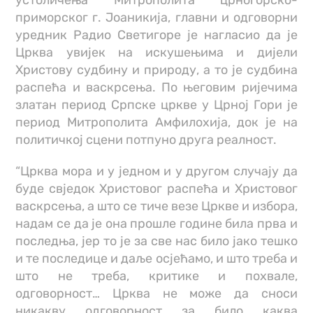
устоличења Митрополита црногорско-
приморског г. Јоаникија, главни и одговорни
уредник Радио Светигоре је нагласио да је
Црква увијек на искушењима и дијели
Христову судбину и природу, а то је судбина
распећа и васкрсења. По његовим ријечима
златан период Српске цркве у Црној Гори је
период Митрополита Амфилохија, док је на
политичкој сцени потпуно друга реалност.
“Црква мора и у једном и у другом случају да
буде свједок Христовог распећа и Христовог
васкрсења, а што се тиче везе Цркве и избора,
надам се да је она прошле године била прва и
последња, јер то је за све нас било јако тешко
и те последице и даље осјећамо, и што треба и
што не треба, критике и похвале,
одговорност… Црква не може да сноси
никакву одговорност за било каква