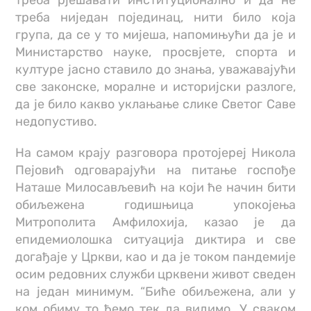
треба рјешавати институционално и да не
треба ниједан појединац, нити било која
група, да се у то мијеша, напомињући да је и
Министарство науке, просвјете, спорта и
културе јасно ставило до знања, уважавајући
све законске, моралне и историјски разлоге,
да је било какво уклањање слике Светог Саве
недопустиво.
На самом крају разговора протојереј Никола
Пејовић одговарајући на питање госпође
Наташе Милосављевић на који ће начин бити
обиљежена годишњица упокојења
Митрополита Амфилохија, казао је да
епидемиолошка ситуација диктира и све
догађаје у Цркви, као и да је током пандемије
осим редовних служби црквени живот сведен
на један минимум. “Биће обиљежена, али у
ком обиму то ћемо тек да видимо. У сваком