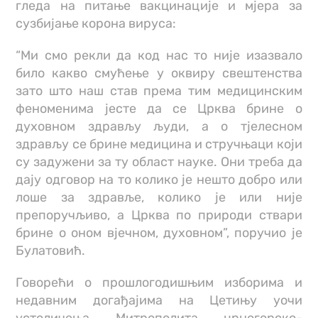
гледа на питање вакцинације и мјера за
сузбијање корона вируса:
“Ми смо рекли да код нас то није изазвало
било какво смућење у оквиру свештенства
зато што наш став према тим медицинским
феноменима јесте да се Црква брине о
духовном здрављу људи, а о тјелесном
здрављу се брине медицина и стручњаци који
су задужени за ту област науке. Они треба да
дају одговор на то колико је нешто добро или
лоше за здравље, колико је или није
препоручљиво, а Црква по природи ствари
брине о оном вјечном, духовном”, поручио је
Булатовић.
Говорећи о прошлогодишњим изборима и
недавним догађајима на Цетињу уочи