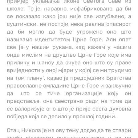
примјер уклањања иконе Светога Саве из
школе. То је, наравно, исфабриковано, да би
се показало како још није све изгубљено, а
суштински, не постоји нека реална опасност
да би могло да буде угрожено оно што
називамо идентитетом Црне Горе. Али опет
све је у нашим рукама, кад кажем у нашим
онда мислим на друштво Црне Горе које има
прилику и шансу да очува оно што су праве
вриједности у оној мјери у којој се ми трудимо
на том плану”, казао је предсједник Братства
православне омладине Црне Горе и закључио
да што се тиче организације коју он
представља, она свестрано ради на томе да
се валоризује оно што је прије свега духовна
побједа која се десило у прошлој години.
Отац Никола је на ову тему додао да те ствари