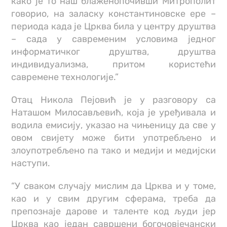
како је то наш блаженопочивши Митрополит
говорио, на заласку константиновске ере –
периода када је Црква била у центру друштва
– сада у савременим условима једног
информатичког друштва, друштва
индивидуализма, притом користећи
савремене технологије.”
Отац Никола Пејовић је у разговору са
Наташом Милосављевић, која је уређивала и
водила емисију, указао на чињеницу да све у
овом свијету може бити употребљено и
злоупотребљено па тако и медији и медијски
наступи.
“У сваком случају мислим да Црква и у томе,
као и у свим другим сферама, треба да
препознаје дарове и таленте код људи јер
Црква као један савршени богочовјечански