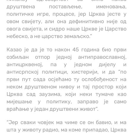
друштвена постављење, именовања,
политичке игре, процесе, јер Црква јесте у
овом свијету, али она дефинитивно није од
овога свијета, и сидро наше Цркве је Царство
небеско, а не царство земаљско.”
Казао је да је то након 45 година био први
озбиљан отпор једној антиправославној,
антицрквеној, па у једном дијелу и
антисрпској политици, хистерији, и да “по
први пут сада осјећамо ту ослобођеност на
неком друштвеном нивоу и тај простор који
Црква сад заузима, који неки тумаче као
мијешање у политику, заправо је само
враћање у један друштвени живот”.
“Јер сваки човјек ма чиме се он бавио, и ма
шта у животу радио, ма коме припадао, Црква