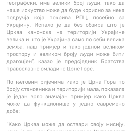
географски, има велики број људи, тако да
наше искуство може да буде корисно за нека
подручја која покрива РПЦ, посебно за
Украјину. Испало је да без обзира што је
Црква канонска на територији Украјине
велика и што је Украјина само по себи велика
земља, наш примјер и тако једном великом
простору и великом броју људи може бити
драгоцјен”, казао је предсједник Братства
православне омладине Црне Горе.
По његовим ријечима иако је Црна Гора по
броју становника и територији мала, показала
је један врло значајан примјер како Црква
може да функционише у једно савремено
доба:
“Како Црква може да оствари своју мисију,