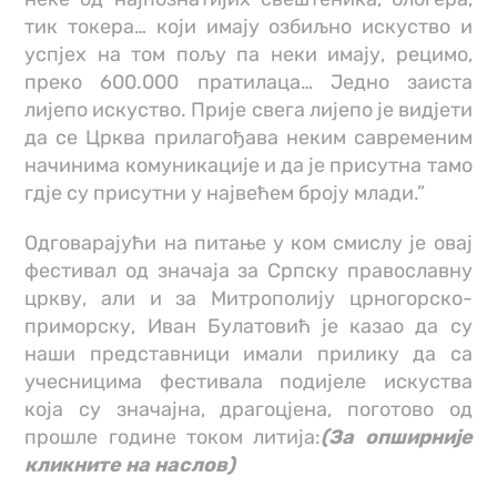
тик токера… који имају озбиљно искуство и
успјех на том пољу па неки имају, рецимо,
преко 600.000 пратилаца… Једно заиста
лијепо искуство. Прије свега лијепо је видјети
да се Црква прилагођава неким савременим
начинима комуникације и да је присутна тамо
гдје су присутни у највећем броју млади.”
Одговарајући на питање у ком смислу је овај
фестивал од значаја за Српску православну
цркву, али и за Митрополију црногорско-
приморску, Иван Булатовић је казао да су
наши представници имали прилику да са
учесницима фестивала подијеле искуства
која су значајна, драгоцјена, поготово од
прошле године током литија:
(За опширније
кликните на наслов)