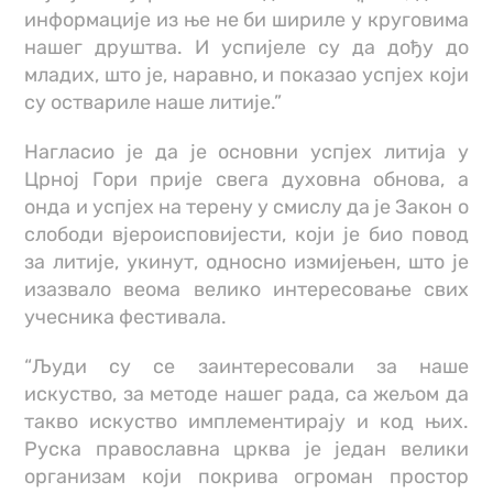
информације из ње не би шириле у круговима
нашег друштва. И успијеле су да дођу до
младих, што је, наравно, и показао успјех који
су оствариле наше литије.”
Нагласио је да је основни успјех литија у
Црној Гори прије свега духовна обнова, а
онда и успјех на терену у смислу да је Закон о
слободи вјероисповијести, који је био повод
за литије, укинут, односно измијењен, што је
изазвало веома велико интересовање свих
учесника фестивала.
“Људи су се заинтересовали за наше
искуство, за методе нашег рада, са жељом да
такво искуство имплементирају и код њих.
Руска православна црква је један велики
организам који покрива огроман простор