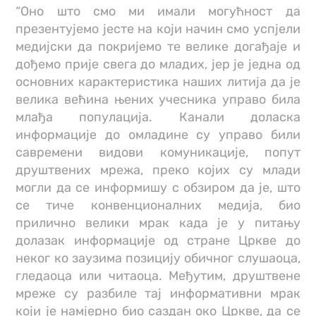
“Оно што смо ми имали могућност да
презентујемо јесте на који начин смо успјели
медијски да покријемо те велике догађаје и
дођемо прије свега до младих, јер је једна од
основних карактеристика наших литија да је
велика већина њених учесника управо била
млађа популација. Канали доласка
информације до омладине су управо били
савремени видови комуникације, попут
друштвених мрежа, преко којих су млади
могли да се информишу с обзиром да је, што
се тиче конвенционалних медија, био
прилично велики мрак када је у питању
долазак информације од стране Цркве до
неког ко заузима позицију обичног слушаоца,
гледаоца или читаоца. Међутим, друштвене
мреже су разбиле тај информативни мрак
који је намјерно био саздан око Цркве, да се