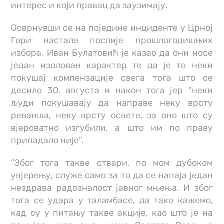
интерес и који правац да заузимају.
Осврнувши се на поједине инциденте у Црној
Гори настале послије прошлогодишњих
избора, Иван Булатовић је казао да они носе
један изолован карактер те да је то неки
покушај компензације свега тога што се
десило 30. августа и након тога јер “неки
људи покушавају да направе неку врсту
реванша, неку врсту освете, за оно што су
вјероватно изгубили, а што им по праву
припадало није”.
“Због тога такве ствари, по мом дубоком
увјерењу, служе само за то да се напаја један
нездрава радозналост јавног мњења. И због
тога се удара у таламбасе, да тако кажемо,
кад су у питању такве акције, као што је на