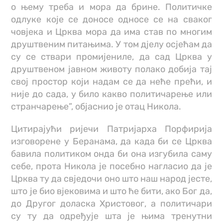
о њему треба и мора да брине. Политичке
одлуке које се доносе односе се на сваког
човјека и Црква мора да има став по многим
друштвеним питањима. У том дјелу осјећам да
су се ствари промијениле, да сад Црква у
друштвеном јавном животу полако добија тај
свој простор који надам се да неће прећи, и
није до сада, у било какво политичарење или
странчарење”, објаснио је отац Никола.
Цитирајући ријечи Патријарха Порфирија
изговорене у Беранама, да када би се Црква
бавила политиком онда би она изгубила саму
себе, прота Никола је посебно нагласио да је
Црква ту да свједочи оно што наш народ јесте,
што је био вјековима и што ће бити, ако Бог да,
до Другог доласка Христовог, а политичари
су ту да одређује шта је њима тренутни