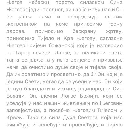
Његов небески престо, силаском Сина
Његовог јединородног, сишао је међу нас и Он
се јавља нама и посвједочује светим
жртвеником на коме приносимо Њему
дарове, приносимо бескрвну жртву,
приносимо Тијело и Крв Његову, сагласно
Његовој ријечи божанској коју је изговорио
на Тајној вечери. Дакле, та велика и света
тајна се јавља, а у исто вријеме и призвање
нама да очистимо душе своје и тијела своја.
Да их осветимо и просветимо, да би Он, који је
једини Свети, могао да се усели у нас. Он који
је пун благодати и истине, јединородни Син
Божији, Он, вјечни Логос Божији, који се
усељује у нас нашим живљењем по Његовим
заповјестима, а посебно Његовим Тијелом и
Крвљу. Тако да сила Духа Светога, која нас
очишћује и освећује и просвећује, и тијело