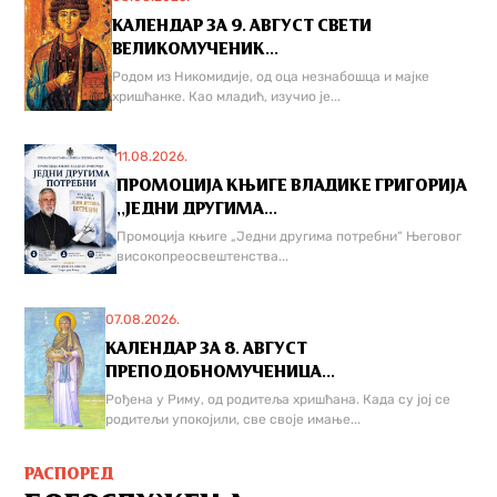
КАЛЕНДАР ЗА 9. АВГУСТ СВЕТИ
ВЕЛИКОМУЧЕНИК...
Родом из Никомидије, од оца незнабошца и мајке
хришћанке. Као младић, изучио је...
11.08.2026.
ПРОМОЦИЈА КЊИГЕ ВЛАДИКЕ ГРИГОРИЈА
,,ЈЕДНИ ДРУГИМА...
Промоција књиге „Једни другима потребни“ Његовог
високопреосвештенства...
07.08.2026.
КАЛЕНДАР ЗА 8. АВГУСТ
ПРЕПОДОБНОМУЧЕНИЦА...
Рођена у Риму, од родитеља хришћана. Када су јој се
родитељи упокојили, све своје имање...
РАСПОРЕД