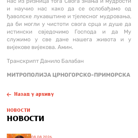
нас из ризница тога Свога знања и мудрости
и научио нас како да се ослобађамо од
ђаволске лукавштине и тјелесног мудровања,
да би могли у чистоти свога срца и душе да
истински свједочимо Господа и да Му
служимо у све дане нашега живота и у
вијекове вијекова. Амин.
Транскрипт Данило Балабан
МИТРОПОЛИЈА ЦРНОГОРСКО-ПРИМОРСКА
Назад у архиву
НОВОСТИ
НОВОСТИ
08.08.2026.