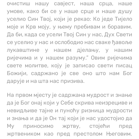
очистиш нашу савјест, наша срца, наше
умове, како би се у наше срце и наше душу
уселио Син Твој, који је рекао: Ко једе Тијело
моје и Крв моју, у њему пребивам и боравим.
Да би, када се усели Твој Син у нас, Дух Свети
се уселио у нас и ослободио нас сваке ђавоље
лукавштине у нашем дјелању, у нашим
ријечима и у нашем разуму.” Овим ријечима
свете молитве, коју је записао свети писац
Божији, садржано је све оно што нам Бог
дарује и на шта нас призива.
На првом мјесту је садржана мудрост и знање
да је Бог онај који у Себе скрива неизрециве и
невидљиве тајне и пуноћу ризница мудрости
и знања и да је Он тај који је нас удостојио да
Му приносимо жртву, стојећи пред
жртвеником као пред престолом Његовим.