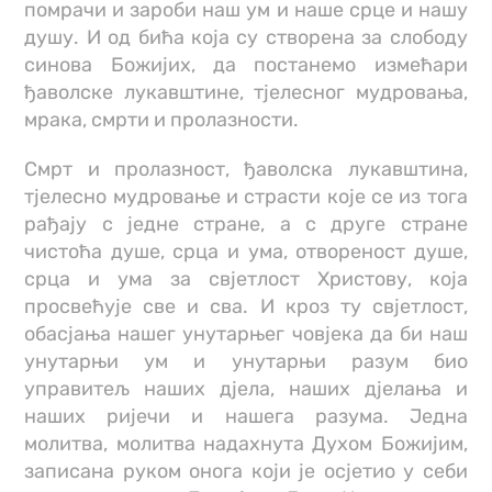
помрачи и зароби наш ум и наше срце и нашу
душу. И од бића која су створена за слободу
синова Божијих, да постанемо измећари
ђаволске лукавштине, тјелесног мудровања,
мрака, смрти и пролазности.
Смрт и пролазност, ђаволска лукавштина,
тјелесно мудровање и страсти које се из тога
рађају с једне стране, а с друге стране
чистоћа душе, срца и ума, отвореност душе,
срца и ума за свјетлост Христову, која
просвећује све и сва. И кроз ту свјетлост,
обасјања нашег унутарњег човјека да би наш
унутарњи ум и унутарњи разум био
управитељ наших дјела, наших дјелања и
наших ријечи и нашега разума. Једна
молитва, молитва надахнута Духом Божијим,
записана руком онога који је осјетио у себи