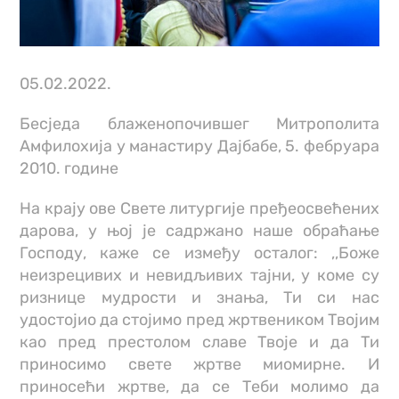
05.02.2022.
Бесједа блаженопочившег Митрополита
Амфилохија у манастиру Дајбабе, 5. фебруара
2010. године
На крају ове Свете литургије пређеосвећених
дарова, у њој је садржано наше обраћање
Господу, каже се између осталог: ,,Боже
неизрецивих и невидљивих тајни, у коме су
ризнице мудрости и знања, Ти си нас
удостојио да стојимо пред жртвеником Твојим
као пред престолом славе Твоје и да Ти
приносимо свете жртве миомирне. И
приносећи жртве, да се Теби молимо да