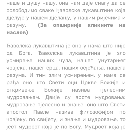
наше и душу нашу, она нам даје снагу да се
ослободимо сваке ђаволске лукавштине која
дјелује у нашем дјелању, у нашим ријечима и
разуму.
(За опширније кликните на
наслов)
Ђаволска лукавштина је оно у нама што није
од Бога. Ђаволска лукавштина је зло
усмирење наших чула, нашег унутарњег
човјека, нашег срца, наших осјећања, нашега
разума. И тим злим усмирењем, у нама се
рађа оно што Свети оци Цркве Божије и
откривење Божије назива тјелесним
мудровањем. Двије су врсте мудровања:
мудровање тјелесно и знање, оно што Свети
апостол Павле назива филозофијом по
човјеку, по свијету, и знање и мудровање, то
јест мудрост која је по Богу. Мудрост која је