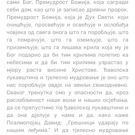
сами Бог, Премудрост Божија, која сагради
себи дом, као што је записао древни пророк.
Премудрост Божија, која је Дух Свети, који
очишћује, просвећује и освећује и ослобађа
човјека од свега онога што га поробљује, што
га помрачује, што га оземљује, што га
приземљује, што га лишава крила која му је
Бог подарио да би тим крилима полетио ка
небесима и да би тим крилима узрастао у
мјеру раста висине Христове. Ђаволска
лукавштина и тјелесно мудровање је оно што
нас поробљује овдје на земљи свакодневно.
Сваког тренутка смо у опасности да, кроз
раслабљеност наше воље и наших осјећања,
да се препустимо тој ђаволској лукавштини и
да она дјелује у нама и да, како каже
Псалмопојац Давид: ,,Грешници ударају по
нашим леђима.” И да тјелесно мудровање