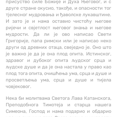
присуство силе Божије и Духа Његовог, и с
друге стране окусио, такође, и опасности тог
тјелесног мудровања и ђаволске лукавштине.
И зато је и нама оставио чистоћу његове
ријечи и свјетлост његовог знања и његове
мудрости. Да ли је ово написао Свети
Григорије, папа римски или је написао неко
други од древних отаца, свеједно је. Оно што
је важно је да је она плод опита. Истинског,
здравог и дубоког опита људског срца и
људске душе и да је она настала у право као
плод тога опита, очишћења ума, срца и душе и
просветљења ума, срца и душе и тијела
човјековог.
Нека би молитвама Светога Лава Катанскога,
Преподобнога Тимотеја и старца нашега
Симеона, Господ и нама подарио и обдарио