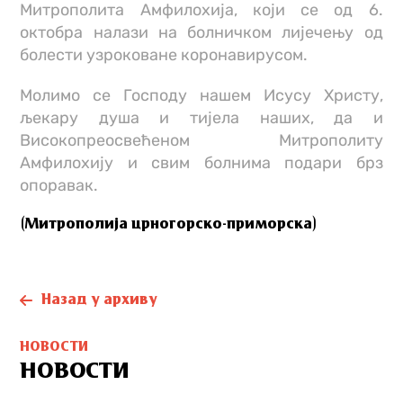
Митрополита Амфилохија, који се од 6.
октобра налази на болничком лијечењу од
болести узроковане коронавирусом.
Молимо се Господу нашем Исусу Христу,
љекару душа и тијела наших, да и
Високопреосвећеном Митрополиту
Амфилохију и свим болнима подари брз
опоравак.
(Митрополија црногорско-приморска)
Назад у архиву
НОВОСТИ
НОВОСТИ