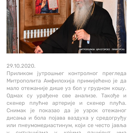
29.10.2020.
Приликом јутрошњег контролног прегледа
Митрополита Амфилохија примијећено је да
мало отежаније дише уз бол у грудном кошу.
Одмах су урађене све анализе. Такође и
скенер плућне артерије и скенер плућа.
Снимак је показао да је узрок отежаног
дисања и бола појава ваздуха у средогруђу
или пнеумомедиастинум, који се често јавља
у ситуацијама у којима пацијент има