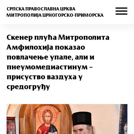
СРПСКА ПРАВОСЛАВНА ЦРКВА
МИТРОПОЛИЈА ЦРНОГОРСКО-ПРИМОРСКА
Скенер плућа Митрополита
Амфилохија показао
повлачење упале, али и
пнеумомедиастинум –
присуство ваздуха у
средогруђу