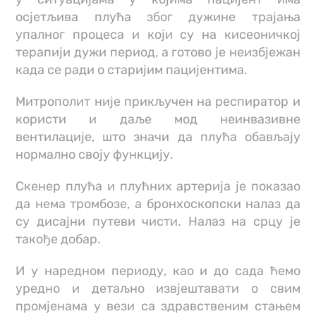
осјетљива плућа због дужине трајања
упалног процеса и који су на кисеоничкој
терапији дужи период, а готово је неизбјежан
када се ради о старијим пацијентима.
Митрополит није прикључен на респиратор и
користи и даље мод неинвазивне
вентилације, што значи да плућа обављају
нормално своју функцију.
Скенер плућа и плућних артерија је показао
да нема тромбозе, а бронхоскопски налаз да
су дисајни путеви чисти. Налаз на срцу је
такође добар.
И у наредном периоду, као и до сада ћемо
уредно и детаљно извјештавати о свим
промјенама у вези са здравственим стањем