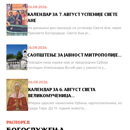
06.08.2026.
КАЛЕНДАР ЗА 7. АВГУСТ УСПЕНИЈЕ СВЕТЕ
АНЕ
На данашњи дан празнује се успеније Свете Ане, мајке
Пресвете Богородице. Света Ана је...
06.08.2026.
САОПШТЕЊЕ ЗА ЈАВНОСТ МИТРОПОЛИЈЕ...
Поводом низа изјава које је предсједник Србије
господин Александар Вучић дао у јавности у...
06.08.2026.
КАЛЕНДАР ЗА 6. АВГУСТ СВЕТА
ВЕЛИКОМУЧЕНИЦА...
Кћерка царског намесника Урбана, идолопоклоника, из
града Тира. До 11. године живота...
РАСПОРЕД