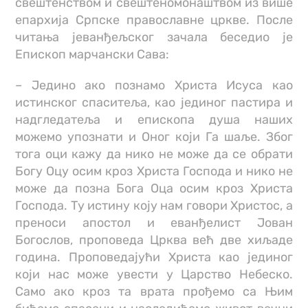
свештенством и свештеномонаштвом из више
епархија Српске православне цркве. После
читања јеванђељског зачала беседио је
Епископ марчански Сава:
– Једино ако познамо Христа Исуса као
истинског спаситеља, као јединог пастира и
надгледатеља и епископа душа наших
можемо упознати и Оног који Га шаље. Због
тога оци кажу да нико не може да се обрати
Богу Оцу осим кроз Христа Господа и нико не
може да позна Бога Оца осим кроз Христа
Господа. Ту истину коју нам говори Христос, а
преноси апостол и еванђелист Јован
Богослов, проповеда Црква већ две хиљаде
година. Проповедајући Христа као јединог
који нас може увести у Царство Небеско.
Само ако кроз та врата прођемо са Њим