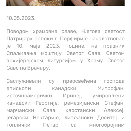
10.05.2023.
Поводом храмовне славе, Његовa светост
Патријарх српски г. Порфирије началствовао
је 10. маја 2023. године, на празник
Спаљивања моштију Светог Саве, Светом
архијерејском литургијом у Храму Светог
Саве на Врачару.
Саслуживали су преосвећена господа
епископи канадски Митрофан,
источноамерички Иринеј, умировљени
канадски Георгије, ремезијански Стефан,
марчански Сава, хвостански Алексеј,
јегарски Нектарије, липљански Доситеј и
топлички Петар са многобројним