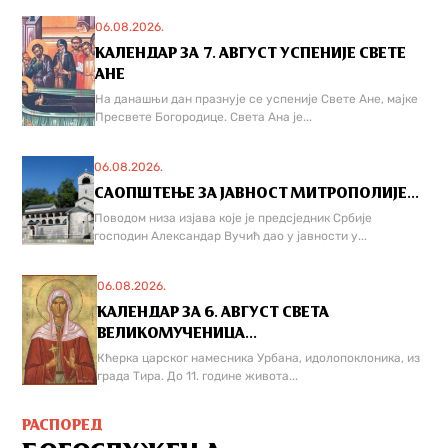
06.08.2026.
КАЛЕНДАР ЗА 7. АВГУСТ УСПЕНИЈЕ СВЕТЕ
АНЕ
На данашњи дан празнује се успеније Свете Ане, мајке
Пресвете Богородице. Света Ана је...
06.08.2026.
САОПШТЕЊЕ ЗА ЈАВНОСТ МИТРОПОЛИЈЕ...
Поводом низа изјава које је предсједник Србије
господин Александар Вучић дао у јавности у...
06.08.2026.
КАЛЕНДАР ЗА 6. АВГУСТ СВЕТА
ВЕЛИКОМУЧЕНИЦА...
Кћерка царског намесника Урбана, идолопоклоника, из
града Тира. До 11. године живота...
РАСПОРЕД