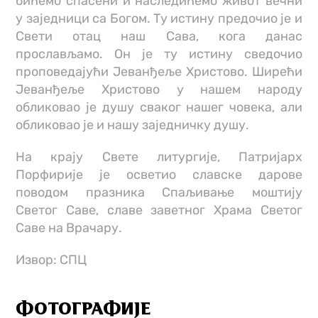
бићемо спасени и наследићемо живот вечни
у заједници са Богом. Ту истину предочио је и
Свети отац наш Сава, кога данас
прослављамо. Он је ту истину сведочио
проповедајући Јеванђеље Христово. Ширећи
Јеванђеље Христово у нашем народу
обликовао је душу сваког нашег човека, али
обликовао је и нашу заједничку душу.
На крају Свете литургије, Патријарх
Порфирије је осветио славске дарове
поводом празника Спаљивање моштију
Светог Саве, славе заветног Храма Светог
Саве на Врачару.
Извор: СПЦ
ФОТОГРАФИЈЕ