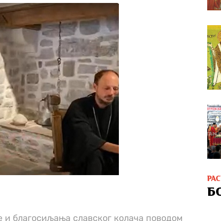
РА
Б
е и благосиљања славског колача поводом