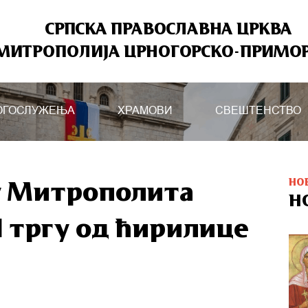
СРПСКА ПРАВОСЛАВНА ЦРКВА
МИТРОПОЛИЈА ЦРНОГОРСКО-ПРИМО
ОГОСЛУЖЕЊА
ХРАМОВИ
СВЕШТЕНСТВО
НО
у Митрополита
Н
II тргу од ћирилице