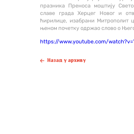
празника Преноса моштију Свето
славе града Херцег Новог и от
ћирилице, изабрани Митрополит ц
њеном почетку одржао слово о Њег
https://www.youtube.com/watch?v=
Назад у архиву