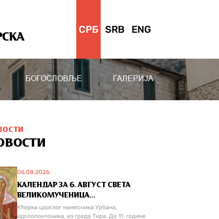
СРБ
SRB
ENG
РСКА
БОГОСЛОВЉЕ
ГАЛЕРИЈА
ВОСТИ
ОВОСТИ
06.08.2026.
КАЛЕНДАР ЗА 6. АВГУСТ СВЕТА
ВЕЛИКОМУЧЕНИЦА...
Кћерка царског намесника Урбана,
идолопоклоника, из града Тира. До 11. године