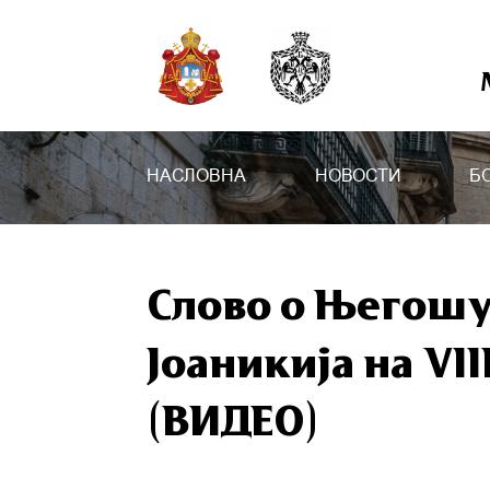
НАСЛОВНА
НОВОСТИ
Б
Слово о Његош
Јоаникија на VI
(ВИДЕО)