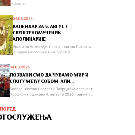
живота...
04.08.2026.
КАЛЕНДАР ЗА 5. АВГУСТ
СВЕШТЕНОМУЧЕНИК
АПОЛИНАРИЈЕ
Родом од Антиохије. Свети апостол Петар га
је одвео са собом у Рим, где га је...
04.08.2026.
ПОЗВАНИ СМО ДА ЧУВАМО МИР И
СЛОГУ МЕЂУ СОБОМ, АЛИ...
Беседа Његове Светости Патријарха српског г.
Порфирија одржана 4. августа 2026. године у...
СПОРЕД
ОГОСЛУЖЕЊА