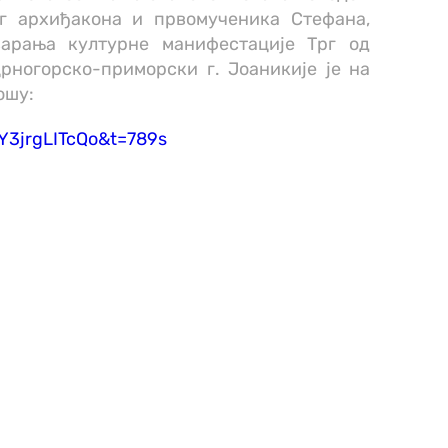
г архиђакона и првомученика Стефана,
варања културне манифестације Трг од
рногорско-приморски г. Јоаникије је на
ошу:
Y3jrgLITcQo&t=789s