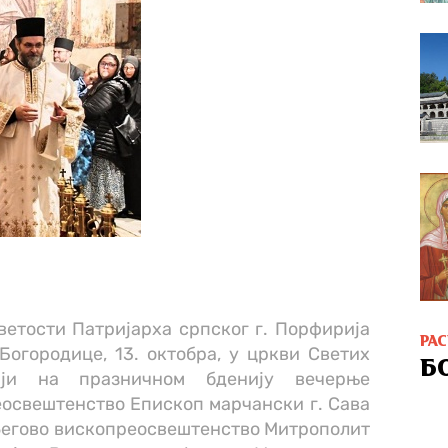
етости Патријарха српског г. Порфирија
РА
огородице, 13. октобра, у цркви Светих
Б
ији на празничном бденију вечерње
освештенство Епископ марчански г. Сава
Његово вископреоcвештенство Митрополит