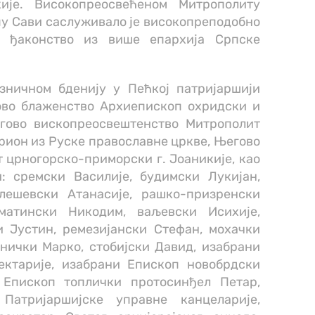
кије. Високопреосвећеном Митрополиту
у Сави саслуживало је високопреподобно
и ђаконство из више епархија Српске
зничном бденију у Пећкој патријаршији
ово блаженство Архиепископ охридски и
егово вископреосвештенство Митрополит
рион из Руске православне цркве, Његово
црногорско-приморски г. Јоаникије, као
: сремски Василије, будимски Лукијан,
лешевски Атанасије, рашко-призренски
лматински Никодим, ваљевски Исихије,
и Јустин, ремезијански Стефан, мохачки
нички Марко, стобијски Давид, изабрани
ектарије, изабрани Епископ новобрдски
 Епископ топлички протосинђел Петар,
Патријаршијске управне канцеларије,