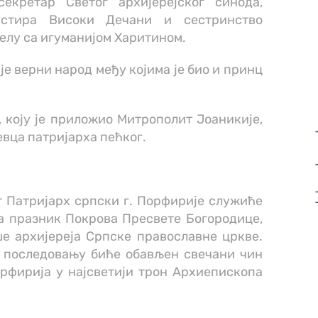
екретар Светог архијерејског синода,
астира Високи Дечани и сестринство
елу са игуманијом Харитином.
е верни народ међу којима је био и принц
, коју је приложио Митрополит Јоаникије,
евца патријарха пећког.
т Патријарх српски г. Порфирије служиће
 на празник Покрова Пресвете Богородице,
е архијереја Српске православне цркве.
 последовању биће обављен свечани чин
рфирија у најсветији трон Архиепископа