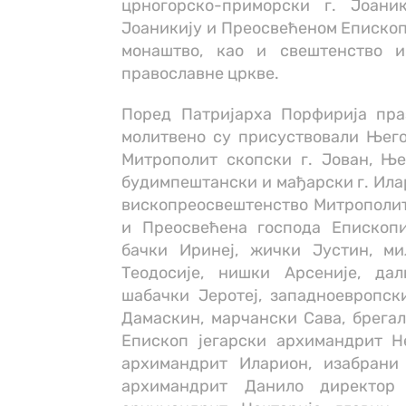
црногорско-приморски г. Јоани
Јоаникију и Преосвећеном Епископ
монаштво, као и свештенство 
православне цркве.
Поред Патријарха Порфирија пра
молитвено су присуствовали Њег
Митрополит скопски г. Јован, Њ
будимпештански и мађарски г. Ила
вископреосвештенство Митрополит 
и Преосвећена господа Епископи
бачки Иринеј, жички Јустин, ми
Теодосије, нишки Арсеније, да
шабачки Јеротеј, западноевропск
Дамаскин, марчански Сава, брегал
Епископ јегарски архимандрит Н
архимандрит Иларион, изабрани
архимандрит Данило директор 