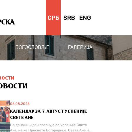
СРБ
SRB
ENG
РСКА
БОГОСЛОВЉЕ
ГАЛЕРИЈА
ВОСТИ
ОВОСТИ
06.08.2026.
КАЛЕНДАР ЗА 7. АВГУСТ УСПЕНИЈЕ
СВЕТЕ АНЕ
На данашњи дан празнује се успеније Свете
Ане, мајке Пресвете Богородице. Света Ана је...