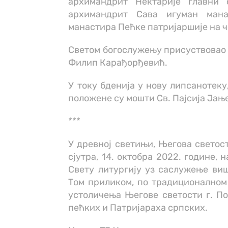
архимандрит Нектарије главни с
архимандрит Сава игуман ман
манастира Пећке патријаршије на ч
Светом богослужењу присуствовао ј
Филип Карађорђевић.
У току бденија у нову липсанотеку
положене су мошти Св. Пајсија Јањ
***
У древној светињи, Његова светос
сјутра, 14. октобра 2022. године,
Свету литургију уз саслужење виш
Том приликом, по традиционалном
устоличења Његове светости г. По
пећких и Патријараха српских.