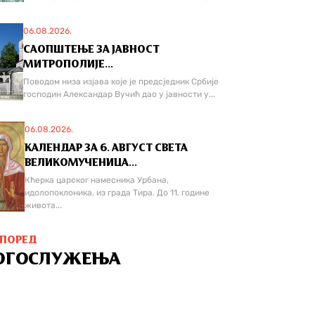
06.08.2026.
САОПШТЕЊЕ ЗА ЈАВНОСТ
МИТРОПОЛИЈЕ...
Поводом низа изјава које је предсједник Србије
господин Александар Вучић дао у јавности у...
06.08.2026.
КАЛЕНДАР ЗА 6. АВГУСТ СВЕТА
ВЕЛИКОМУЧЕНИЦА...
Кћерка царског намесника Урбана,
идолопоклоника, из града Тира. До 11. године
живота...
СПОРЕД
ОГОСЛУЖЕЊА