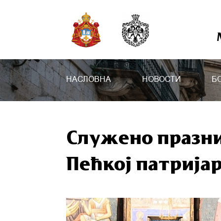
НАСЛОВНА
НОВОСТИ
Б
Служено празни
Пећкој патрија