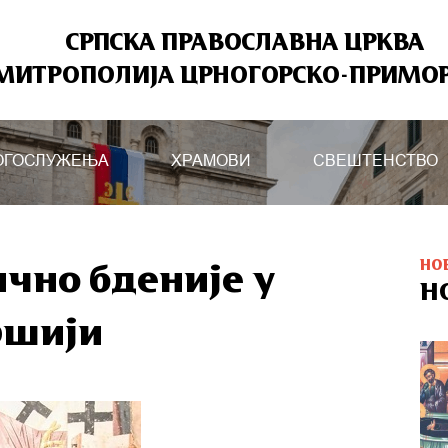
СРПСКА ПРАВОСЛАВНА ЦРКВА
МИТРОПОЛИЈА ЦРНОГОРСКО-ПРИМО
ОГОСЛУЖЕЊА
ХРАМОВИ
СВЕШТЕНСТВО
НО
чно бденије у
Н
ршији