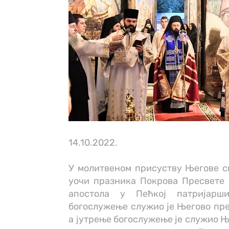
14.10.2022.
У молитвеном присуству Његове св
уочи празника Покрова Пресвете Б
апостола у Пећкој патријарш
богослужење служио је Његово пре
а јутрење богослужење је служио 