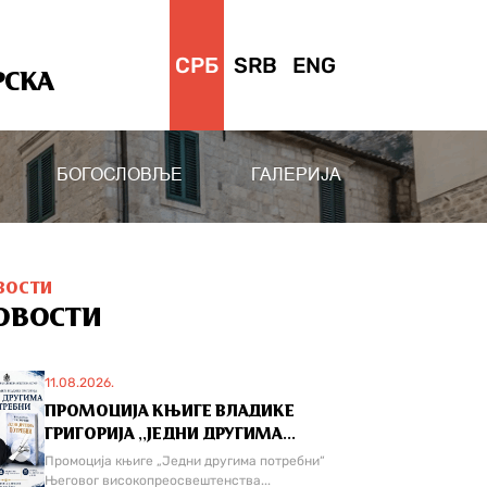
СРБ
SRB
ENG
РСКА
БОГОСЛОВЉЕ
ГАЛЕРИЈА
ВОСТИ
ОВОСТИ
11.08.2026.
ПРОМОЦИЈА КЊИГЕ ВЛАДИКЕ
ГРИГОРИЈА ,,ЈЕДНИ ДРУГИМА...
Промоција књиге „Једни другима потребни“
Његовог високопреосвештенства...