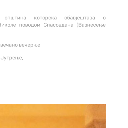
 општина которска обавјештава о
Николе поводом Спасовдана (Вазнесење
Свечано вечерње
 Јутрење,