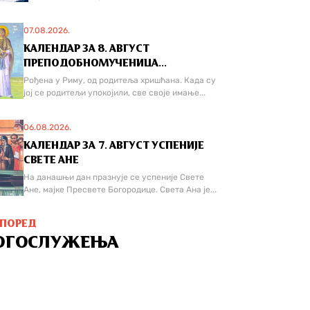
07.08.2026.
КАЛЕНДАР ЗА 8. АВГУСТ
ПРЕПОДОБНОМУЧЕНИЦА...
Рођена у Риму, од родитеља хришћана. Када су
јој се родитељи упокојили, све своје имање...
06.08.2026.
КАЛЕНДАР ЗА 7. АВГУСТ УСПЕНИЈЕ
СВЕТЕ АНЕ
На данашњи дан празнује се успеније Свете
Ане, мајке Пресвете Богородице. Света Ана је...
СПОРЕД
ОГОСЛУЖЕЊА