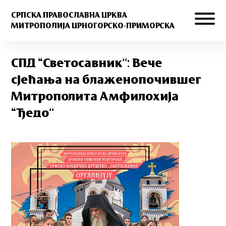
СРПСКА ПРАВОСЛАВНА ЦРКВА
МИТРОПОЛИЈА ЦРНОГОРСКО-ПРИМОРСКА
СПД “Светосавник”: Вече
сјећања на блаженопочившег
Митрополита Амфилохија
“Ђедо”