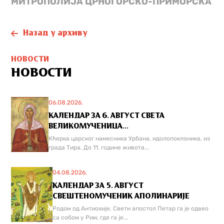
МИТРОПОЛИЈА ЦРНОГОРСКО-ПРИМОРСКА
Назад у архиву
НОВОСТИ
НОВОСТИ
06.08.2026.
КАЛЕНДАР ЗА 6. АВГУСТ СВЕТА
ВЕЛИКОМУЧЕНИЦА...
Кћерка царског намесника Урбана, идолопоклоника, из
града Тира. До 11. године живота...
04.08.2026.
КАЛЕНДАР ЗА 5. АВГУСТ
СВЕШТЕНОМУЧЕНИК АПОЛИНАРИЈЕ
Родом од Антиохије. Свети апостол Петар га је одвео
са собом у Рим, где га је...