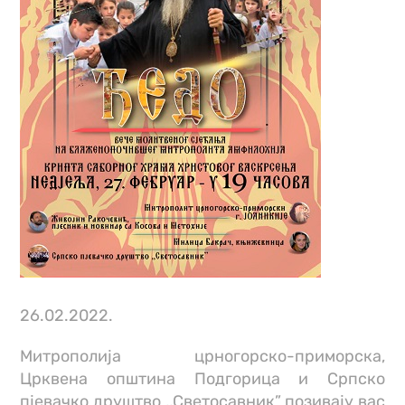
26.02.2022.
Митрополија црногорско-приморска,
Црквена општина Подгорица и Српско
пјевачко друштво ,,Светосавник” позивају вас