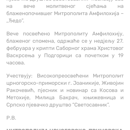
на вече молитвеног сјећања на
блаженопочившег Митрополита Амфилохија –
,,Ђедо”.
Вече посвећено Митрополиту Амфилохију,
блаженог спомена, одржаће се у недјељу 27.
фебруара у крипти Саборног храма Христовог
Васкрсења у Подгорици са почетком у 19
часова.
Учествују: Високопреосвећени Митрополит
црногорско-приморски г. Јоаникије, Живојин
Ракочевић, пјесник и новинар са Косова и
Метохије, Милица Бакрач, књижевница и
Српско пјевачко друштво “Светосавник”.
Р.В.