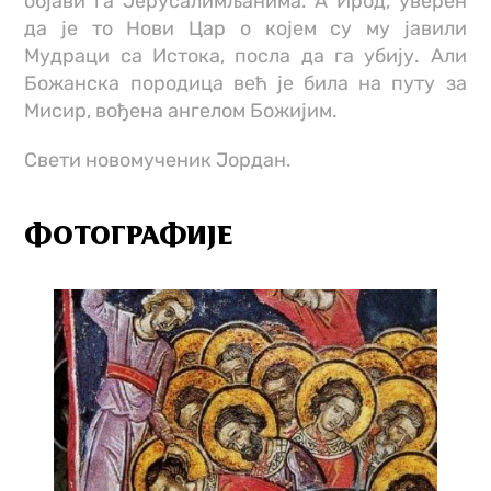
објави га Јерусалимљанима. А Ирод, уверен
да је то Нови Цар о којем су му јавили
Мудраци са Истока, посла да га убију. Али
Божанска породица већ је била на путу за
Мисир, вођена ангелом Божијим.
Свети новомученик Јордан.
ФОТОГРАФИЈЕ