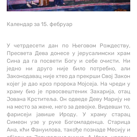
Календар за 15. фебруар
У четрдесети дан по Његовом Рождеству,
Пресвета Дева донесе у јерусалимски храм
Сина да га посвети Богу и себе очисти. Ни
једно ни друго није било потребно, али
Законодавац није хтео да прекрши Свој Закон
којег је дао кроз пророка Мојсеја. На чреди у
храму био је првосвештеник Захарија, отац
Јована Крститеља. Он одведе Деву Марију не
на место за жене, него за девојке. Видевши то,
фарисеји јавише Ироду. У храму старац
Симеон узе у руке Богомладенца. Старица
Ана, кћи Фануилова, такође познаде Месију и