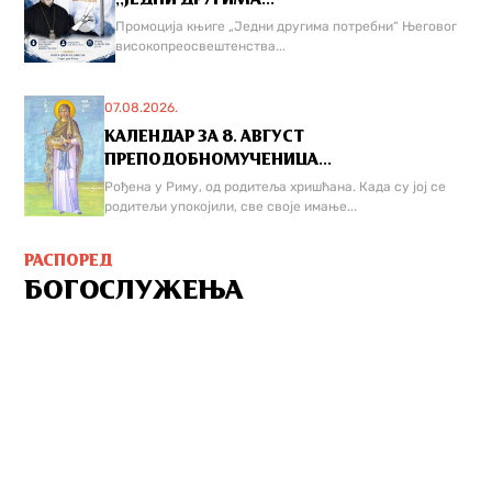
Промоција књиге „Једни другима потребни“ Његовог
високопреосвештенства...
07.08.2026.
КАЛЕНДАР ЗА 8. АВГУСТ
ПРЕПОДОБНОМУЧЕНИЦА...
Рођена у Риму, од родитеља хришћана. Када су јој се
родитељи упокојили, све своје имање...
РАСПОРЕД
БОГОСЛУЖЕЊА