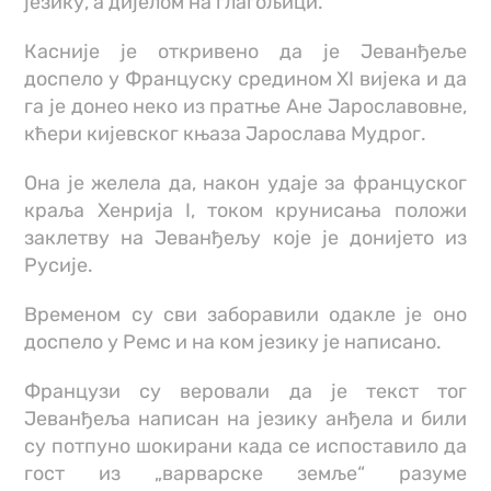
језику, а дијелом на глагољици.
Касније је откривено да је Јеванђеље
доспело у Француску средином XI вијека и да
га је донео неко из пратње Ане Јарославовне,
кћери кијевског књаза Јарослава Мудрог.
Она је желела да, након удаје за француског
краља Хенрија I, током крунисања положи
заклетву на Јеванђељу које је донијето из
Русије.
Временом су сви заборавили одакле је оно
доспело у Ремс и на ком језику је написано.
Французи су веровали да је текст тог
Јеванђеља написан на језику анђела и били
су потпуно шокирани када се испоставило да
гост из „варварске земље“ разуме