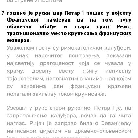
од стране УНЕСКО-а.
године je руски цар Петар I пошао у појсету
Француској, намјеран да на том путу
обавезно обиђе и стари град Ремс,
традиционално место крунисања француских
монарха.
Уваженом госту су римокатолички калуђери,
у знак нарочитог поштовања, показали
најсветију драгоценост која се чувала у
храму, древну свету књигу исписану
тајанственим, непознатим знацима, над којом
су вековима сви француски краљеви
полагали заклетву током крунисања.
Узевши у руке стари рукопис, Петар I је, на
запрепашћење калуђера, почео да га чита
наглас. Ријеч је заправо била о Јеванђељу
написаном дијелом на црквено-словенском