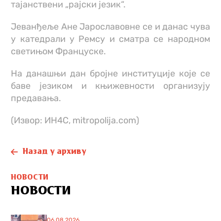
тајанствени „рајски језик“.
Јеванђеље Ане Јарославовне се и данас чува
у катедрали у Ремсу и сматра се народном
светињом Француске.
На данашњи дан бројне институције које се
баве језиком и књижевности организују
предавања.
(Извор: ИН4С, mitropolija.com)
Назад у архиву
НОВОСТИ
НОВОСТИ
06.08.2026.