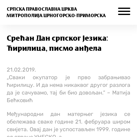
СРПСКА ПРАВОСЛАВНА ЦРКВА
МИТРОПОЛИЈА ЦРНОГОРСКО-ПРИМОРСКА
Срећан Дан српског језика:
Ћирилица, писмо анђела
21.02.2019.
„Сваки окупатор је прво забрањивао
ћирилицу. И да нема никаквог другог разлога
да је сачувамо, тај би био довољан.“ – Матија
Бећковић
Међународни дан матерњег језика се
обележава сваке године 21. фебруара широм
свијета. Овај дан је успостављен 1999. године