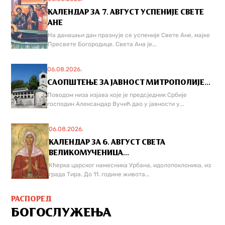
КАЛЕНДАР ЗА 7. АВГУСТ УСПЕНИЈЕ СВЕТЕ
АНЕ
На данашњи дан празнује се успеније Свете Ане, мајке
Пресвете Богородице. Света Ана је...
06.08.2026.
САОПШТЕЊЕ ЗА ЈАВНОСТ МИТРОПОЛИЈЕ...
Поводом низа изјава које је предсједник Србије
господин Александар Вучић дао у јавности у...
06.08.2026.
КАЛЕНДАР ЗА 6. АВГУСТ СВЕТА
ВЕЛИКОМУЧЕНИЦА...
Кћерка царског намесника Урбана, идолопоклоника, из
града Тира. До 11. године живота...
РАСПОРЕД
БОГОСЛУЖЕЊА