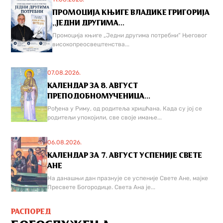
ПРОМОЦИЈА КЊИГЕ ВЛАДИКЕ ГРИГОРИЈА
,,ЈЕДНИ ДРУГИМА...
Промоција књиге „Једни другима потребни“ Његовог
високопреосвештенства...
07.08.2026.
КАЛЕНДАР ЗА 8. АВГУСТ
ПРЕПОДОБНОМУЧЕНИЦА...
Рођена у Риму, од родитеља хришћана. Када су јој се
родитељи упокојили, све своје имање...
06.08.2026.
КАЛЕНДАР ЗА 7. АВГУСТ УСПЕНИЈЕ СВЕТЕ
АНЕ
На данашњи дан празнује се успеније Свете Ане, мајке
Пресвете Богородице. Света Ана је...
РАСПОРЕД