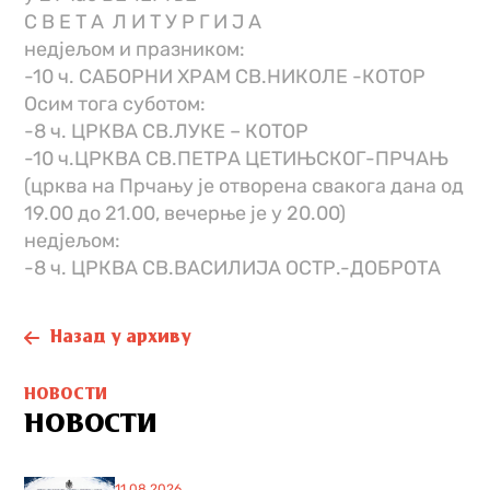
С В Е Т А Л И Т У Р Г И Ј А
недјељом и празником:
-10 ч. САБОРНИ ХРАМ СВ.НИКОЛЕ -КОТОР
Oсим тога суботом:
-8 ч. ЦРКВА СВ.ЛУКЕ – КОТОР
-10 ч.ЦРКВА СВ.ПЕТРА ЦЕТИЊСКОГ-ПРЧАЊ
(црква на Прчању је отворена свакога дана од
19.00 до 21.00, вечерње је у 20.00)
недјељом:
-8 ч. ЦРКВА СВ.ВАСИЛИЈА ОСТР.-ДОБРОТА
Назад у архиву
НОВОСТИ
НОВОСТИ
11.08.2026.