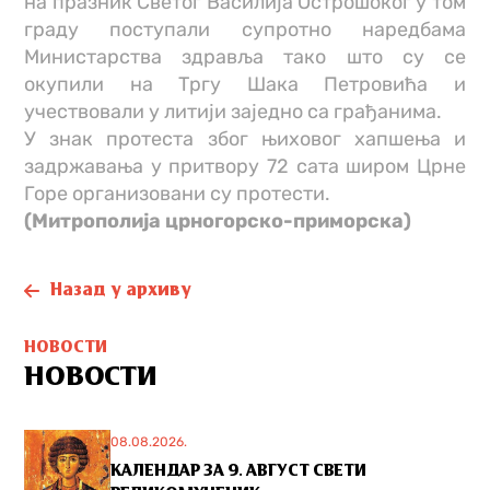
на празник Светог Василија Острошоког у том
граду поступали супротно наредбама
Министарства здравља тако што су се
окупили на Тргу Шака Петровића и
учествовали у литији заједно са грађанима.
У знак протеста због њиховог хапшења и
задржавања у притвору 72 сата широм Црне
Горе организовани су протести.
(Митрополија црногорско-приморска)
Назад у архиву
НОВОСТИ
НОВОСТИ
08.08.2026.
КАЛЕНДАР ЗА 9. АВГУСТ СВЕТИ