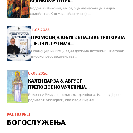
ВЕЛИКОМУЧЕНИК...
Родом из Никомидије, од оца незнабошца и мајке
хришћанке. Као младић, изучио је...
11.08.2026.
ПРОМОЦИЈА КЊИГЕ ВЛАДИКЕ ГРИГОРИЈА
,,ЈЕДНИ ДРУГИМА...
Промоција књиге „Једни другима потребни“ Његовог
високопреосвештенства...
07.08.2026.
КАЛЕНДАР ЗА 8. АВГУСТ
ПРЕПОДОБНОМУЧЕНИЦА...
Рођена у Риму, од родитеља хришћана. Када су јој се
родитељи упокојили, све своје имање...
РАСПОРЕД
БОГОСЛУЖЕЊА