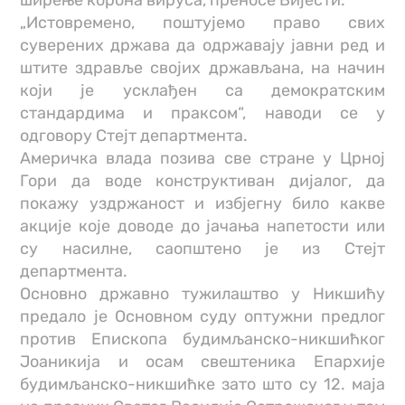
„Истовремено, поштујемо право свих
суверених држава да одржавају јавни ред и
штите здравље својих држављана, на начин
који је усклађен са демократским
стандардима и праксом“, наводи се у
одговору Стејт департмента.
Америчка влада позива све стране у Црној
Гори да воде конструктиван дијалог, да
покажу уздржаност и избјегну било какве
акције које доводе до јачања напетости или
су насилне, саопштено је из Стејт
департмента.
Основно државно тужилаштво у Никшићу
предало је Основном суду оптужни предлог
против Епископа будимљанско-никшићког
Јоаникија и осам свештеника Епархије
будимљанско-никшићке зато што су 12. маја