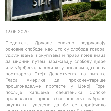
19.05.2020.
Сједињене Државе снажно подржавају
основне слободе, као што су слобода говора,
удруживања и окупљања и права појединаца
да мирним путем изражавају слободу вjере
или убjеђења, наводи се у писаном одговору
портпарола Стејт Департмента на питање
Гласа Америке да прокоментарише
прошлонедељне протесте у Црној Гори
послије хапшења свештеника Српске
православне цркве због кршења забране
окупљања, уведене да би се спријечило
ширење корона вируса, преносе Вијести.