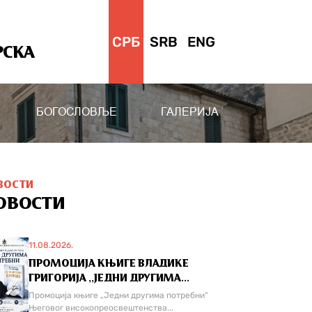
СРБ
SRB
ENG
РСКА
БОГОСЛОВЉЕ
ГАЛЕРИЈА
ВОСТИ
ОВОСТИ
11.08.2026.
ПРОМОЦИЈА КЊИГЕ ВЛАДИКЕ
ГРИГОРИЈА ,,ЈЕДНИ ДРУГИМА...
Промоција књиге „Једни другима потребни“
Његовог високопреосвештенства...