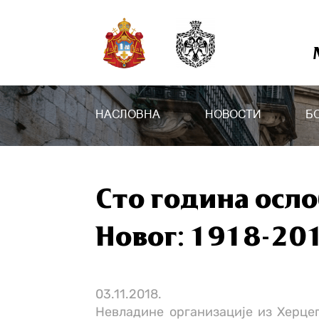
НАСЛОВНА
НОВОСТИ
Б
Сто година осл
Новог: 1918-20
03.11.2018.
Невладине организације из Херцег