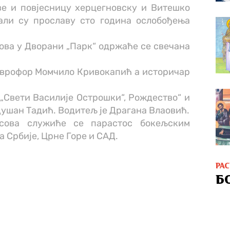
ве и повјесницу херцегновску и Витешко
али су прославу сто година ослобођења
асова у Дворани „Парк“ одржаће се свечана
таврофор Момчило Кривокапић а историчар
„Свети Василије Острошки“, Рождество“ и
 Душан Тадић. Водитељ је Драгана Влаовић.
асова служиће се парастос бокељским
 Србије, Црне Горе и САД.
РА
Б