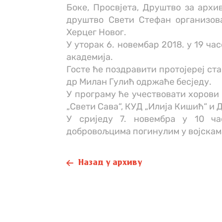
Боке, Просвјета, Друштво за архи
друштво Свети Стефан организов
Херцег Новог.
У уторак 6. новембар 2018. у 19 ч
академија.
Госте ће поздравити протојереј с
др Милан Гулић одржаће бесједу.
У програму ће учествовати хорови 
„Свети Сава“, КУД „Илија Кишић“ и
У сриједу 7. новембра у 10 ч
добровољцима погинулим у војскама
Назад у архиву