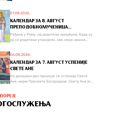
07.08.2026.
КАЛЕНДАР ЗА 8. АВГУСТ
ПРЕПОДОБНОМУЧЕНИЦА...
Рођена у Риму, од родитеља хришћана. Када су
јој се родитељи упокојили, све своје имање...
06.08.2026.
КАЛЕНДАР ЗА 7. АВГУСТ УСПЕНИЈЕ
СВЕТЕ АНЕ
На данашњи дан празнује се успеније Свете
Ане, мајке Пресвете Богородице. Света Ана је...
СПОРЕД
ОГОСЛУЖЕЊА