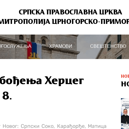
СРПСКА ПРАВОСЛАВНА ЦРКВА
МИТРОПОЛИЈА ЦРНОГОРСКО-ПРИМО
ОГОСЛУЖЕЊА
ХРАМОВИ
СВЕШТЕНСТВО
НО
обођења Херцег
Н
18.
 Новог: Српски Соко, Карађорђе, Матица