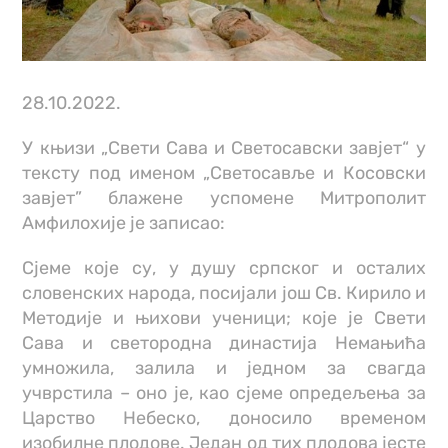
28.10.2022.
У књизи „Свети Сава и Светосавски завјет“ у
тексту под именом „Светосавље и Косовски
завјет” блажене успомене Митрополит
Амфилохије је записао:
Сјеме које су, у душу српског и осталих
словенских народа, посијали још Св. Кирило и
Методије и њихови ученици; које је Свети
Сава и светородна династија Немањића
умножила, залила и једном за свагда
учврстила – оно је, као сјеме опредељења за
Царство Небеско, доносило временом
изобилне плодове. Један од тих плодова јесте