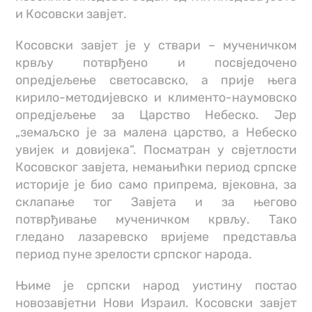
и Косовски завјет.
Косовски завјет је у ствари – мученичком
крвљу потврђено и посвједочено
опредјељење светосавско, а прије њега
кирило-методијевско и клименто-наумовско
опредјељење за Царство Небеско. Јер
„земаљско је за малена царство, а Небеско
увијек и довијека“. Посматран у свјетлости
Косовског завјета, немањићки период српске
историје је био само припрема, вјековна, за
склапање тог Завјета и за његово
потврђивање мученичком крвљу. Тако
гледано лазаревско вријеме представља
период пуне зрелости српског народа.
Њиме је српски народ уистину постао
новозавјетни Нови Израил. Косовски завјет