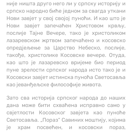
није ништа друго него ли у српску историју и
српско народно биће једном за свагда уткани
Нови завјет у свој својој пуноћи. И као што је
Нови завјет запечаћен Христовом крвљу,
послије Тајне Вечере, тако је христоликом
лазаревском жртвом запечаћено и косовско
опредјељење за Царство Небеско, послије,
такође, христолике Косовске вечере. Отуда,
као што је лазаревско вријеме био период
пуне зрелости српског народа исто тако је и
Косовски завјет истинска пуноћа Светосавља
као јеванђељске философије живота.
Зато сва историја српског народа до наших
дана може бити схваћена исправно само у
свјетлости Косовског завјета као пуноће
Светосавља. „Пораз“ Савиних моштију, којима
је храм посвећен, и косовски пораз,