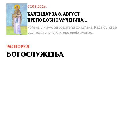
07.08.2026.
КАЛЕНДАР ЗА 8. АВГУСТ
ПРЕПОДОБНОМУЧЕНИЦА...
Рођена у Риму, од родитеља хришћана. Када су јој се
родитељи упокојили, све своје имање...
РАСПОРЕД
БОГОСЛУЖЕЊА