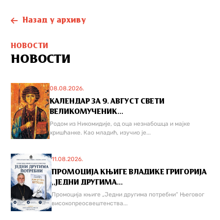
Назад у архиву
НОВОСТИ
НОВОСТИ
08.08.2026.
КАЛЕНДАР ЗА 9. АВГУСТ СВЕТИ
ВЕЛИКОМУЧЕНИК...
Родом из Никомидије, од оца незнабошца и мајке
хришћанке. Као младић, изучио је...
11.08.2026.
ПРОМОЦИЈА КЊИГЕ ВЛАДИКЕ ГРИГОРИЈА
,,ЈЕДНИ ДРУГИМА...
Промоција књиге „Једни другима потребни“ Његовог
високопреосвештенства...