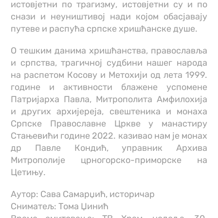
истовјетни по трагизму, истовјетни су и по
снази и неуништивој нади којом обасјавају
путеве и распућа српске хришћанске душе.
О тешким данима хришћанства, православља
и српства, трагичној судбини нашег народа
на распетом Косову и Метохији од лета 1999.
године и активности блажене успомене
Патријарха Павла, Митрополита Амфилохија
и других архијереја, свештеника и монаха
Српске Православне Цркве у манастиру
Стањевићи године 2022. казивао нам је монах
др Павле Кондић, управник Архива
Митрополије црногорско-приморске на
Цетињу.
Аутор: Сава Самарџић, историчар
Сниматељ: Тома Џинић