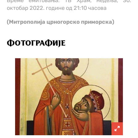
Време емитовања: ТВ Храм, недеља, 30.
октобар 2022. године од 21:10 часова
(Митрополија црногорско приморска)
ФОТОГРАФИЈЕ