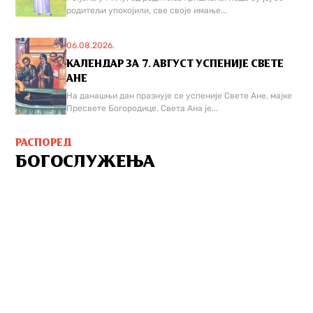
родитељи упокојили, све своје имање...
06.08.2026.
КАЛЕНДАР ЗА 7. АВГУСТ УСПЕНИЈЕ СВЕТЕ
АНЕ
На данашњи дан празнује се успеније Свете Ане, мајке
Пресвете Богородице. Света Ана је...
РАСПОРЕД
БОГОСЛУЖЕЊА