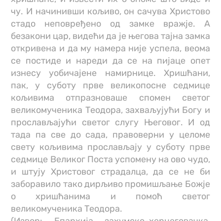
чу. И начинивши кољиво, он сачува Христово
стадо неповређено од замке вражје. А
безакони цар, видећи да је његова тајна замка
откривена и да му намера није успела, веома
се постиде и нареди да се на пијаце опет
изнесу уобичајене намирнице. Хришћани,
пак, у суботу прве великопосне седмице
кољивима отпразноваше спомен светог
великомученика Теодора, захваљујући Богу и
прослављајући светог слугу Његовог. И од
тада па све до сада, правоверни у целоме
свету кољивима прослављају у суботу прве
седмице Великог Поста успомену на ово чудо,
и штују Христовог страдалца, да се не би
заборавило тако дирљиво промишљање Божје
о хришћанима и помоћ светог
великомученика Теодора.
(Извор: Епархија захумско-херцеговачка,