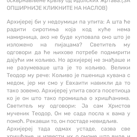
оскврнављене крвљу од идолских жртава.(ЗА
ОПШИРНИЈЕ КЛИКНИТЕ НА НАСЛОВ)
Архијереј би у недоумици па упита: А шта ће
радити сиротиња која код куће нема
намирница, ако не буде куповала оно што је
изложено на пијацама? Светитељ му
одговори да ће њихове потребе подмирити
дајући им кољиво. Но архијереј не знађаше и
не разумеваше шта је то кољиво. Велики
Теодор му рече: Кољиво је пшеница кувана с
медом, јер ми смо у Евхаити навикли да то
тако зовемо. Архијереј упита свога посетиоца
ко је он што тако промишља о хришћанима.
Светитељ му одговори: Ја сам Христов
мученик Теодор, Он ме сада посла к вама у
помоћ. Рекавши то, он постаде невидљив.
Архијереј тада одмах устаде, сазва све
хришћане, и извести их о ономе што виде и