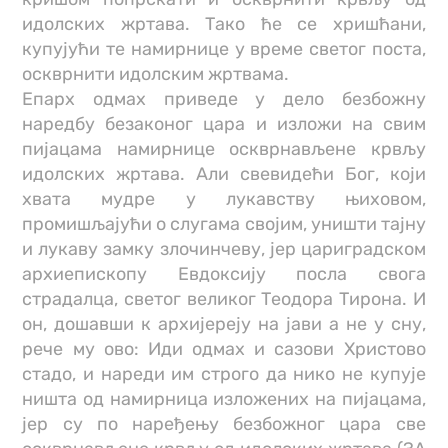
идолских жртава. Тако ће се хришћани,
купујући те намирнице у време светог поста,
оскврнити идолским жртвама.
Епарх одмах приведе у дело безбожну
наредбу безаконог цара и изложи на свим
пијацама намирнице оскврнављене крвљу
идолских жртава. Али свевидећи Бог, који
хвата мудре у лукавству њиховом,
промишљајући о слугама својим, уништи тајну
и лукаву замку злочинчеву, јер цариградском
архиепископу Евдоксију посла свога
страдалца, светог великог Теодора Тирона. И
он, дошавши к архијереју на јави а не у сну,
рече му ово: Иди одмах и сазови Христово
стадо, и нареди им строго да нико не купује
ништа од намирница изложених на пијацама,
јер су по наређењу безбожног цара све