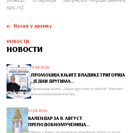
spc.rs)
Назад у архиву
НОВОСТИ
НОВОСТИ
11.08.2026.
ПРОМОЦИЈА КЊИГЕ ВЛАДИКЕ ГРИГОРИЈА
,,ЈЕДНИ ДРУГИМА...
Промоција књиге „Једни другима потребни“ Његовог
високопреосвештенства...
07.08.2026.
КАЛЕНДАР ЗА 8. АВГУСТ
ПРЕПОДОБНОМУЧЕНИЦА...
Рођена у Риму, од родитеља хришћана. Када су јој се