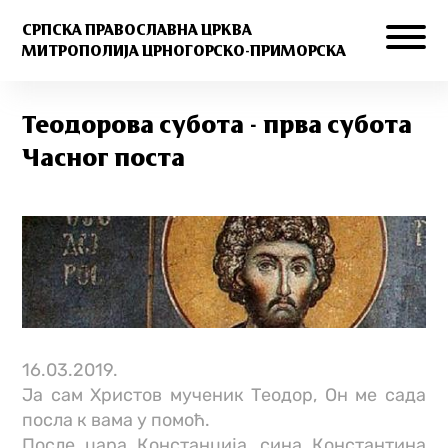
СРПСКА ПРАВОСЛАВНА ЦРКВА
МИТРОПОЛИЈА ЦРНОГОРСКО-ПРИМОРСКА
Теодорова субота - прва субота
Часног поста
16.03.2019.
Ја сам Христов мученик Теодор, Он ме сада
посла к вама у помоћ.
После цара Констанција, сина Константина