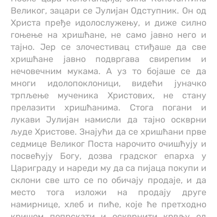
Великог, зацари се Јулијан Одступник. Он од
Христа пређе идолослужењу, и диже силно
гоњење на хришћане, не само јавно нeгo и
тајно. Јер се злочестивац стиђаше да све
хришћане јавно подвргава свирепим и
нечовечним мукама. А уз то бојаше се да
многи идолопоклоници, видећи јуначко
трпљење мученика Христових, не стану
прелазити хришћанима. Стога погани и
лукави Јулијан намисли да тајно оскврни
људе Христове. Знајући да се хришћани прве
седмице Великог Поста нарочито очишћују и
посвећују Богу, дозва градског епарха у
Цариграду и нареди му да са пијаца покупи и
склони све што се по обичају продаје, и да
место тога изложи на продају друге
намирнице, хлеб и пиће, које ће претходно
кришом попрскати и оскврнити крвљу од