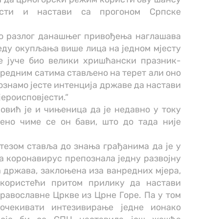
ости и настави са прогоном Српске
ао разлог данашњег привођења наглашава
еду окупљања више лица на једном мјесту
е јуче био велики хришћански празник-
наредним сатима стављено на терет али оно
ознамо јесте интенција државе да настави
јероисповјести.“
ановић је и чињеница да је недавно у току
ено чиме се он бави, што до тада није
тезом ставља до знања грађанима да је у
а коронавирус препознала једну развојну
а држава, заклоњена иза ванредних мјера,
 користећи притом прилику да настави
равославне Цркве из Црне Горе. Па у том
очекивати интезивирање једне ионако