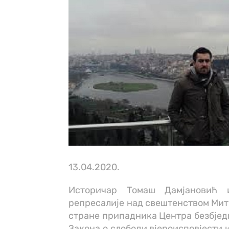
13.04.2020.
Историчар Томаш Дамјановић и
репресалије над свештенством Мит
стране припадника Центра безбједн
Закона о слободи вјероисповјести 