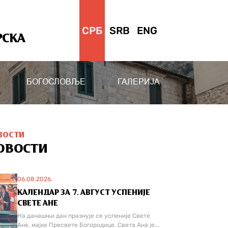
СРБ
SRB
ENG
РСКА
БОГОСЛОВЉЕ
ГАЛЕРИЈА
ВОСТИ
ОВОСТИ
06.08.2026.
КАЛЕНДАР ЗА 7. АВГУСТ УСПЕНИЈЕ
СВЕТЕ АНЕ
На данашњи дан празнује се успеније Свете
Ане, мајке Пресвете Богородице. Света Ана је...