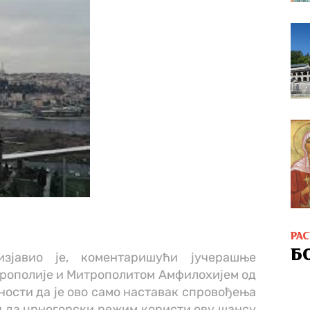
РА
Б
зјавио је, коментаришући јучерашње
рополије и Митрополитом Амфилохијем од
ости да је ово само наставак спровођења
и да црногорски режим користи ову шансу