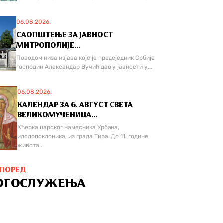
06.08.2026.
САОПШТЕЊЕ ЗА ЈАВНОСТ
МИТРОПОЛИЈЕ...
Поводом низа изјава које је предсједник Србије
господин Александар Вучић дао у јавности у...
06.08.2026.
КАЛЕНДАР ЗА 6. АВГУСТ СВЕТА
ВЕЛИКОМУЧЕНИЦА...
Кћерка царског намесника Урбана,
идолопоклоника, из града Тира. До 11. године
живота...
СПОРЕД
ОГОСЛУЖЕЊА