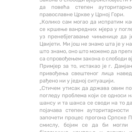
да повећа степен ауторитарн
православне Цркве у Црној Гори.
„Колико сам могао да испратим к
се кршење ванредних мјера у погл
уз пренебјегавање чињенице да ј
Цвијети. Ми још не знамо шта је у 
што знамо, оно што можемо да преп
са спровођењем закона о слободи в
Примјер за то, истакао је г. Дамј
привођења свештеног лица навед
рађено ни у једној ситуацији.
„Стичем утисак да држава овим по
погледу проблема који се односи н
шансу и та шанса се своди на то д
појачава степен ауторитарности
започети процес прогона Српске П
смислу, бојим се да би могли 