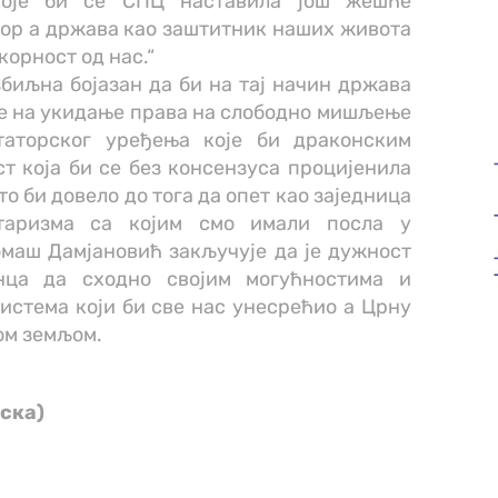
које би се СПЦ наставила још жешће
ор а држава као заштитник наших живота
окорност од нас.“
збиљна бојазан да би на тај начин држава
че на укидање права на слободно мишљење
таторског уређења које би драконским
т која би се без консензуса процијенила
то би довело до тога да опет као заједница
итаризма са којим смо имали посла у
омаш Дамјановић закључује да је дужност
инца да сходно својим могућностима и
истема који би све нас унесрећио а Црну
ом земљом.
ска)