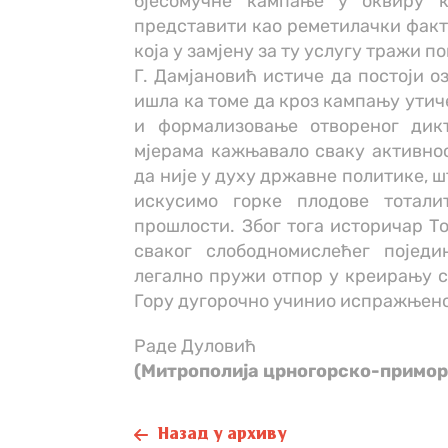
бјесомучне кампање у оквиру 
представити као реметилачки факт
која у замјену за ту услугу тражи п
Г. Дамјановић истиче да постоји о
ишла ка томе да кроз кампању ути
и формализовање отвореног дик
мјерама кажњавало сваку активнос
да није у духу државне политике, ш
искусимо горке плодове тотал
прошлости. Због тога историчар Т
сваког слободномислећег појед
легално пружи отпор у креирању с
Гору дугорочно учинио испражњен
Раде Дуловић
(Митрополија црногорско-примор
Назад у архиву