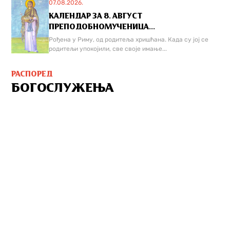
07.08.2026.
КАЛЕНДАР ЗА 8. АВГУСТ
ПРЕПОДОБНОМУЧЕНИЦА...
Рођена у Риму, од родитеља хришћана. Када су јој се
родитељи упокојили, све своје имање...
РАСПОРЕД
БОГОСЛУЖЕЊА