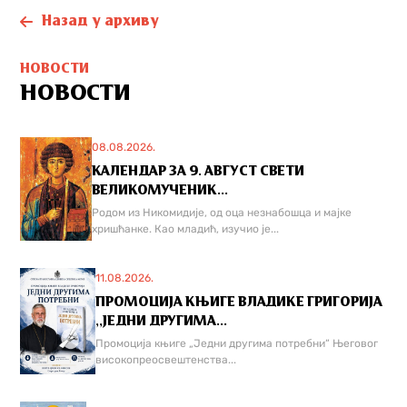
Назад у архиву
НОВОСТИ
НОВОСТИ
08.08.2026.
КАЛЕНДАР ЗА 9. АВГУСТ СВЕТИ
ВЕЛИКОМУЧЕНИК...
Родом из Никомидије, од оца незнабошца и мајке
хришћанке. Као младић, изучио је...
11.08.2026.
ПРОМОЦИЈА КЊИГЕ ВЛАДИКЕ ГРИГОРИЈА
,,ЈЕДНИ ДРУГИМА...
Промоција књиге „Једни другима потребни“ Његовог
високопреосвештенства...