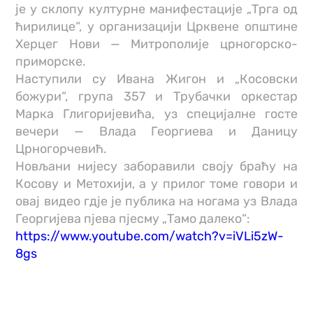
је у склопу културне манифестације „Трга од
ћирилице“, у организацији Црквене општине
Херцег Нови — Митрополије црногорско-
приморске.
Наступили су Ивана Жигон и „Косовски
божури“, група 357 и Трубачки оркестар
Марка Глигоријевића, уз специјалне госте
вечери — Влада Георгиева и Даницу
Црногорчевић.
Новљани нијесу заборавили своју браћу на
Косову и Метохији, а у прилог томе говори и
овај видео гдје је публика на ногама уз Влада
Георгијева пјева пјесму „Тамо далеко“:
https://www.youtube.com/watch?v=iVLi5zW-
8gs