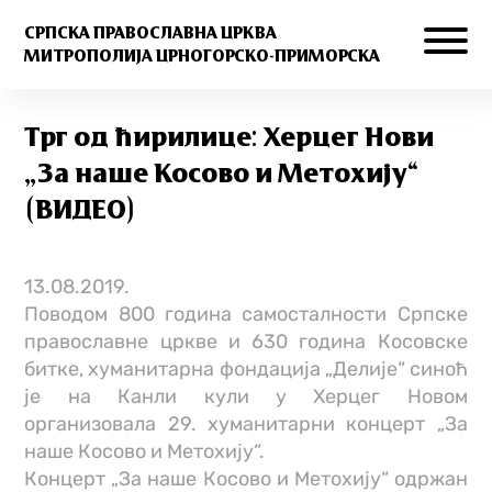
СРПСКА ПРАВОСЛАВНА ЦРКВА
МИТРОПОЛИЈА ЦРНОГОРСКО-ПРИМОРСКА
Трг од ћирилице: Херцег Нови
„За наше Косово и Метохију“
(ВИДЕО)
13.08.2019.
Поводом 800 година самосталности Српске
православне цркве и 630 година Косовске
битке, хуманитарна фондација „Делије“ синоћ
је на Канли кули у Херцег Новом
организовала 29. хуманитарни концерт „За
наше Косово и Метохију“.
Концерт „За наше Косово и Метохију“ одржан