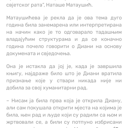
свјетског рата“, Наташе Матаушић.
Матаушићева је рекла да је ова тема дуго
година била занемарена или интерпретирана
на начин како је то одговарало тадашњим
владајућим структурама и да се коначно
година почело говорити о Диани на основу
докумената и свједочења.
Она је истакла да јој је, када је завршила
књигу, најдраже било што је Диани вратила
признање које у ствари никада није ни
добила за свој хуманитарни рад.
– Нисам ја била прва која је открила Диану,
али сам покушала открити мјеста на којима је
била, њен рад и људе који су радили са њом и
жртвовали се, а били су потпуно избрисани