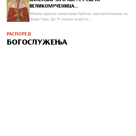
ВЕЛИКОМУЧЕНИЦА...
Кћерка царског намесника Урбана, идолопоклоника, из
града Тира. До 11. године живота...
РАСПОРЕД
БОГОСЛУЖЕЊА