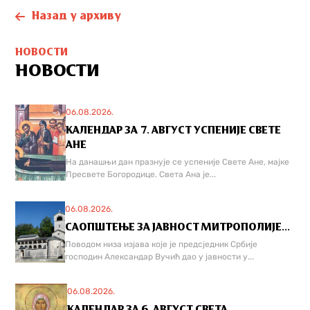
Назад у архиву
НОВОСТИ
НОВОСТИ
06.08.2026.
КАЛЕНДАР ЗА 7. АВГУСТ УСПЕНИЈЕ СВЕТЕ
АНЕ
На данашњи дан празнује се успеније Свете Ане, мајке
Пресвете Богородице. Света Ана је...
06.08.2026.
САОПШТЕЊЕ ЗА ЈАВНОСТ МИТРОПОЛИЈЕ...
Поводом низа изјава које је предсједник Србије
господин Александар Вучић дао у јавности у...
06.08.2026.
КАЛЕНДАР ЗА 6. АВГУСТ СВЕТА