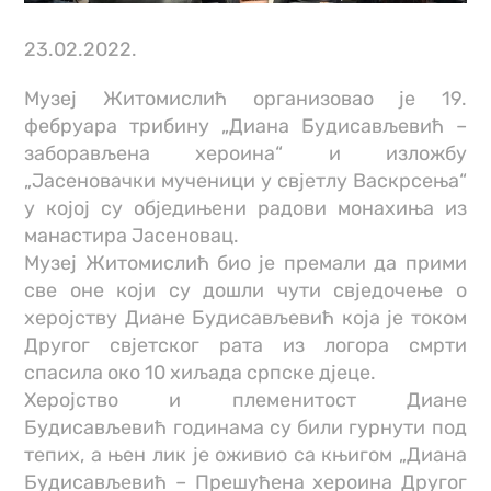
23.02.2022.
Музеј Житомислић организовао је 19.
фебруара трибину „Диана Будисављевић –
заборављена хероина“ и изложбу
„Јасеновачки мученици у свјетлу Васкрсења“
у којој су обједињени радови монахиња из
манастира Јасеновац.
Музеј Житомислић био је премали да прими
све оне који су дошли чути свједочење о
херојству Диане Будисављевић која је током
Другог свјетског рата из логора смрти
спасила око 10 хиљада српске дјеце.
Херојство и племенитост Диане
Будисављевић годинама су били гурнути под
тепих, а њен лик је оживио са књигом „Диана
Будисављевић – Прешућена хероина Другог