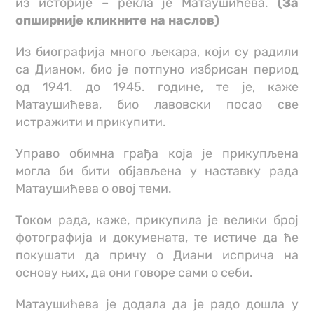
из историје – рекла је Матаушићева.
(За
опширније кликните на наслов)
Из биографија много љекара, који су радили
са Дианом, био је потпуно избрисан период
од 1941. до 1945. године, те је, каже
Матаушићева, био лавовски посао све
истражити и прикупити.
Управо обимна грађа која је прикупљена
могла би бити објављена у наставку рада
Матаушићева о овој теми.
Током рада, каже, прикупила је велики број
фотографија и докумената, те истиче да ће
покушати да причу о Диани исприча на
основу њих, да они говоре сами о себи.
Матаушићева је додала да је радо дошла у