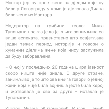
Мостар јер су прве жене са дјецом које су
биле у Логорграду у коме је дјеловала Диана
биле жене из Мостара.
Модератор на трибини, теолог Миља
Тупањанин рекла је да је књига занимљива са
више аспеката, првенствено што освјетљава
један тежак период историје и говори о
хуманим дјелима жене која нису заслужила
да буду заборављена.
– О њој у посљедњих 20 година шира јавност
скоро ништа није знала. С друге стране,
занимљиво је то што ова књига говори о једној
жени која није била војник, а јесте била херој
и жртвовала је све за друге – истакла је
Тупањанин.
Кустос Музеја Житомислић Милош Јањић