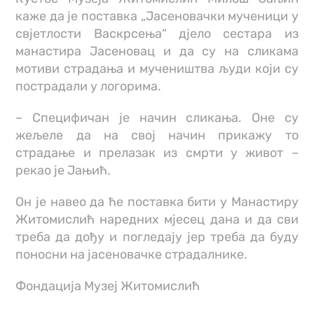
каже да је поставка „Јасеновачки мученици у
свјетлости Васкрсења“ дјело сестара из
манастира Јасеновац и да су на сликама
мотиви страдања и мучеништва људи који су
пострадали у логорима.
– Специфичан је начин сликања. Оне су
жељеле да на свој начин прикажу то
страдање и прелазак из смрти у живот –
рекао је Јањић.
Он је навео да ће поставка бити у Манастиру
Житомислић наредних мјесец дана и да сви
треба да дођу и погледају јер треба да буду
поносни на јасеновачке страдалнике.
Фондација Музеј Житомислић