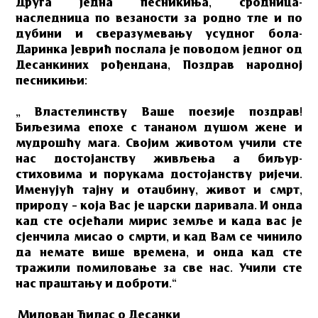
Друга једна песникиња, сродница-
наследница по везаности за родно тле и по
дубини и сверазумевању усудног бола-
Даринка Јеврић послала је поводом једног од
Десанкиних рођендана, Поздрав народној
песникињи:
„ Властелинству Ваше поезије поздрав!
Биљезима епохе с тананом душом жене и
мудрошћу мага. Својим животом учили сте
нас достојанству живљења а биљур-
стиховима и порукама достојанству ријечи.
Именујућ тајну и отаџбину, живот и смрт,
природу – која Вас је царски даривала. И онда
кад сте осјећали мирис земље и када вас је
сјенчила мисао о смрти, и кад Вам се чинило
да немате више времена, и онда кад сте
тражили помиловање за све нас. Учили сте
нас праштању и доброти.“
Милован Ђилас о Десанки