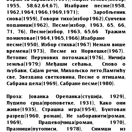
1955, 58,62,64,67), Изабране песме(1958,
1962,1964,1966,1969,1971); Заробљеник
снова(1959), Говори тихо(избор1962),Сунчеви
поданици(1962), Песме(избор, 1963, 65, 66,
71, 76), Песме(избор, 1963, 65,66 Тражим
помиловае(1964,1965,1966),Изабране
песме(1950), Избор стихва(1967) Немам више
времена(1973), Песме из Норвешке(1967).
Летопис Перунових потомака(1976), Ничија
земља(1979;) Међаши сећања, Слово о
љубави, Сајам речи, Михољско лето,Памтићу
све, Звездана светковина, Песме о птицама,
Сабрана дела(1969), Сабране песме(1980).
Проза: Јованка Ореланка(студија, 1929),
Лудило срца(проповетке, 1931), Како они
живе(1935), Страшна игра(1954), Бунтован
разред(1960, роман), Не заборавити(роман,
1969), Прадевојчица(роман, 1970),
Празници(путописи, 1978), Снимци из