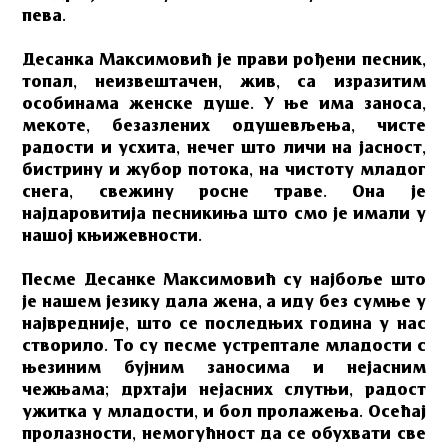
пева.
Десанка Максимовић је прави рођени песник,
топал, неизвештачен, жив, са изразитим
особинама женске душе. У ње има заноса,
мекоте, безазлених одушевљења, чисте
радости и усхита, нечег што личи на јасност,
бистрину и жубор потока, на чистоту младог
снега, свежину росне траве. Она је
најдаровитија песникиња што смо је имали у
нашој књижевности.
Песме Десанке Максимовић су најбоље што
је нашем језику дала жена, а иду без сумње у
највредније, што се последњих година у нас
створило. То су песме устрептале младости с
њезиним бујним заносима и нејасним
чежњама; дрхтаји нејасних слутњи, радост
ужитка у младости, и бол пролажења. Осећај
пролазности, немогућност да се обухвати све