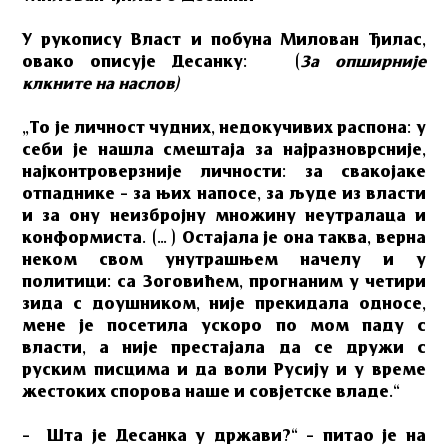
У рукопису Власт и побуна Милован Ђилас,
овако описује Десанку:
(
За опширније
клкните на наслов)
„То је личност чудних, недокучивих распона: у
себи је нашла смештаја за најразноврсније,
најконтроверзније личности: за свакојаке
отпаднике – за њих напосе, за људе из власти
и за ону неизбројну множину неутралаца и
конформиста. (… ) Остајала је она таква, верна
неком свом унутрашњем начелу и у
политици: са Зоговићем, прогнаним у четири
зида с доушником, није прекидала односе,
мене је посетила ускоро по мом паду с
власти, а није престајала да се дружи с
руским писцима и да воли Русију и у време
жестоких спорова наше и совјетске владе.“
– Шта је Десанка у држави?“ – питао је на