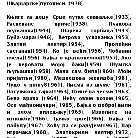
Швајцарске(путописи, 1978).
Књиге за децу: Срце лутке спаваљке(1933),
Распеване приче(1938), Пуакова
љуљашка(1943), Шарена торбица(1943),
Буба-мара(1946), Ветрова успаванка(1953),
Златни лептир(1954), Пролећни
састанак(1954), Ко је већи(1956), Чобанин
пчела(1956), Бајка о кратковечној(1957), Ако
је веровати мојој баки(1959), Шумска
љуљашка(1959), Мала сам била(1960), Моји
пријатљи(1960), Медведова женидба(1961),
Чудо у пољу81961), Писма из шуме (1961),
Патуљкова тајна(1963), Птице на чесми(1963),
Бела врана (1964), Нећу овим возом(1965),
Осе мађионичари( 1965), Бајка о доброј вили
и злом вилењаку(1965), Изволите на
изложбу(1966), Ђачко срце(1966), Бајка о
лабуду(1967), Хоћу да се радујем(1967), Цар
играчака(1968), Златокрили лептир(1972),