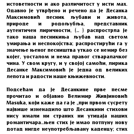
истоветности и ако различитост у исти мах.
Одавно је утврђено и речено да је Десанка
Максимовић песник љубави и живота,
природе и родољубља, представник
аутентичен лиричности, (… ) распрострла је
тако наша песникиња љубав над светом
умирања и неспокојства; распростирући га у
значење њеног песништва уткао се немир без
којег, уосталом и нема правог стваралачког
чина. У свом кругу, и у својој самоћи, лирика
Десанке Максимовић је једна од великих
лепота и радости наше књижевности.
Подсећам да је Десанкине прве песме
прочитао и објавио Велимир Живјиновић
Masuka, који каже да га је „при првом сусрету
највише изненадило што Десанкини стихови
нису имали ни страних ни утицаја наших
романтичара…њен стих је имао потпуну нову
дотад нигде неупотребљавану каденцу; стих