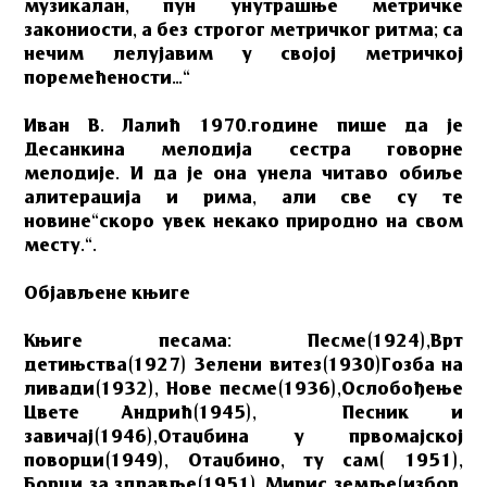
музикалан, пун унутрашње метричке
закониости, а без строгог метричког ритма; са
нечим лелујавим у својој метричкој
поремећености…“
Иван В. Лалић 1970.године пише да је
Десанкина мелодија сестра говорне
мелодије. И да је она унела читаво обиље
алитерација и рима, али све су те
новине“скоро увек некако природно на свом
месту.“.
Објављене књиге
Књиге песама: Песме(1924),Врт
детињства(1927) Зелени витез(1930)Гозба на
ливади(1932), Нове песме(1936),Ослобођење
Цвете Андрић(1945), Песник и
завичај(1946),Отаџбина у првомајској
поворци(1949), Отаџбино, ту сам( 1951),
Борци за здравље(1951), Мирис земље(избор,