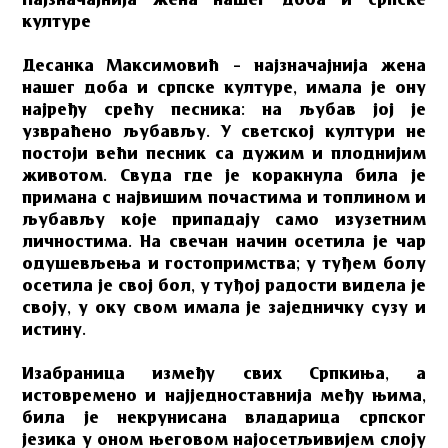
Најзначајнија жена нашег доба и српске
културе
Десанка Максимовић – најзначајнија жена
нашег доба и српске културе, имала је ону
најређу срећу песника: на љубав јој је
узвраћено љубављу. У светској култури не
постоји већи песник са дужим и плоднијим
животом. Свуда где је коракнула била је
примана с највишим почастима и топлином и
љубављу које припадају само изузетним
личностима. На свечан начин осетила је чар
одушевљења и гостопримства; у туђем болу
осетила је свој бол, у туђој радости видела је
своју, у оку свом имала је заједничку сузу и
истину.
Изабраница између свих Српкиња, а
истовремено и најједноставнија међу њима,
била је некрунисана владарица српског
језика у оном његовом најосетљивијем слоју