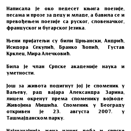
Написала је око педесет књига поезије,
песама и прозе за децу и младе, а бавила се и
превођењем поезије са руског, словеначког,
француског и бугарског језика.
Њени пријатељи су били Црњански, Андрић,
Исидора Секулић, Бранко Ћопић, Густав
Крклец, Мира Алечковић.
Била је члан Српске академије наука и
уметности.
Још за живота подигнут јој је споменик у
Ваљеву, рад вајара Александра Зарина,
лицем окренут према споменику војводе
Живојина Мишића. Споменик у Београду
откривен је 23. августа 2007. у
Ташмајданском парку.