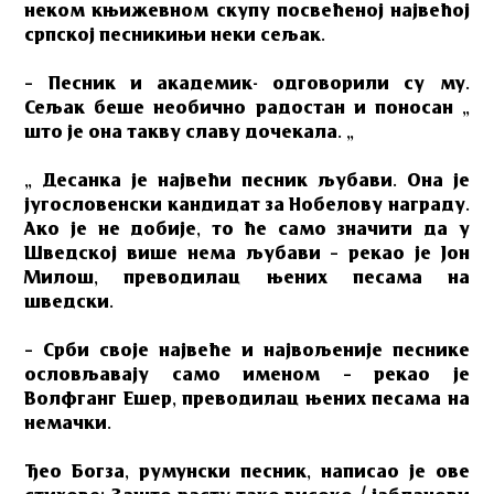
неком књижевном скупу посвећеној највећој
српској песникињи неки сељак.
– Песник и академик- одговорили су му.
Сељак беше необично радостан и поносан „
што је она такву славу дочекала. „
„ Десанка је највећи песник љубави. Она је
југословенски кандидат за Нобелову награду.
Ако је не добије, то ће само значити да у
Шведској више нема љубави – рекао је Јон
Милош, преводилац њених песама на
шведски.
– Срби своје највеће и највољеније песнике
ословљавају само именом – рекао је
Волфганг Ешер, преводилац њених песама на
немачки.
Ђео Богза, румунски песник, написао је ове