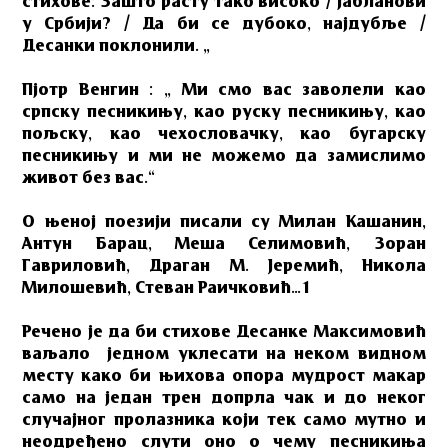
стихове: Зашто расту тако високо / јабланови
у Србији? / Да би се дубоко, најдубље /
Десанки поклонили. „
Пјотр Венгин : „ Ми смо вас заволели као
српску песникињу, као руску песникињу, као
пољску, као чехословачку, као бугарску
песникињу и ми не можемо да замислимо
живот без вас.“
О њеној поезији писали су Милан Кашанин,
Антун Барац, Меша Селимовић, Зоран
Гавриловић, Драган М. Јеремић, Никола
Милошевић, Стеван Раичковић…1
Речено је да би стихове Десанке Максимовић
ваљало једном уклесати на неком видном
месту како би њихова опора мудрост макар
само на један трен допрла чак и до неког
случајног пролазника који тек само мутно и
неодређено слути оно о чему песникиња