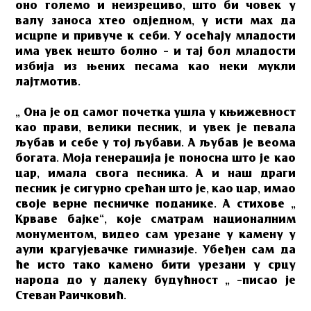
оно големо и неизрециво, што би човек у
валу заноса хтео одједном, у исти мах да
исцрпе и привуче к себи. У осећају младости
има увек нешто болно – и тај бол младости
избија из њених песама као неки мукли
лајтмотив.
„ Она је од самог почетка ушла у књижевност
као прави, велики песник, и увек је певала
љубав и себе у тој љубави. А љубав је веома
богата. Моја генерација је поносна што је као
цар, имала свога песника. А и наш драги
песник је сигурно срећан што је, као цар, имао
своје верне песничке поданике. А стихове „
Крваве бајке“, које сматрам националним
монументом, видео сам урезане у камену у
аули крагујевачке гимназије. Убеђен сам да
ће исто тако камено бити урезани у срцу
народа до у далеку будућност „ –писао је
Стеван Раичковић.