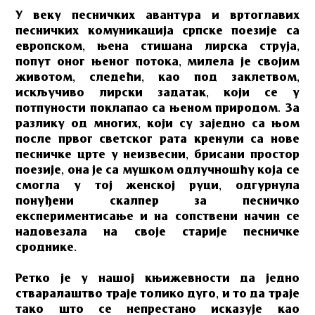
У веку песничких авантура и вртоглавих
песничких комуникација српске поезије са
европском, њена стишана лирска струја,
попут оног њеног потока, милела је својим
животом, следећи, као под заклетвом,
искључиво лирски задатак, који се у
потпуности поклапао са њеном природом. За
разлику од многих, који су заједно са њом
после првог светског рата кренули са нове
песничке црте у неизвесни, брисани простор
поезије, она је са мушком одлучношћу која се
смогла у тој женској руци, одгурнула
понуђени скалпер за песничко
експериментисање и на сопствени начин се
надовезала на своје старије песничке
сроднике.
Ретко је у нашој књижевности да једно
стваралаштво траје толико дуго, и то да траје
тако што се непрестано исказује као