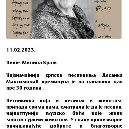
11.02.2023.
Пише: Милица Краљ
Најзначајнија српска песникиња Десанка
Mаксимовић преминула је на данашњи дан
пре 30 година..
Песникиња која и песмом и животoм
припада свима нама, сматрала је да је песник
најпотпуније људско биће које живи
многостурким животом. У славу првоизворне
опчињавајуће доброте и благотворне