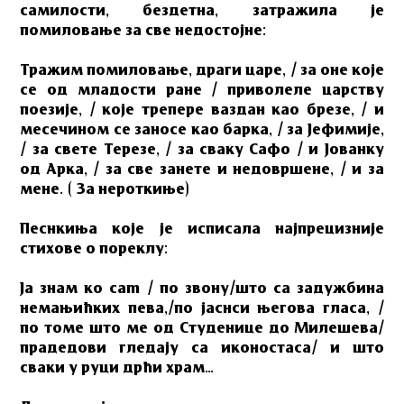
самилости, бездетна, затражила је
помиловање за све недостојне:
Тражим помиловање, драги царе, / за оне које
се од младости ране / приволеле царству
поезије, / које трепере ваздан као брезе, / и
месечином се заносе као барка, / за Јефимије,
/ за свете Терезе, / за сваку Сафо / и Јованку
од Арка, / за све занете и недовршене, / и за
мене. ( За нероткиње)
Песнкиња које је исписала најпрецизније
стихове о пореклу:
Ја знам ко саm / по звону/што са задужбина
немањићких пева,/по јаснси његова гласа, /
по томе што ме од Студенице до Милешева/
прадедови гледају са иконостаса/ и што
сваки у руци дрћи храм…