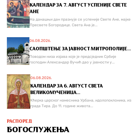
КАЛЕНДАР ЗА 7. АВГУСТ УСПЕНИЈЕ СВЕТЕ
АНЕ
На данашњи дан празнује се успеније Свете Ане, мајке
Пресвете Богородице. Света Ана је...
06.08.2026.
САОПШТЕЊЕ ЗА ЈАВНОСТ МИТРОПОЛИЈЕ...
Поводом низа изјава које је предсједник Србије
господин Александар Вучић дао у јавности у...
06.08.2026.
КАЛЕНДАР ЗА 6. АВГУСТ СВЕТА
ВЕЛИКОМУЧЕНИЦА...
Кћерка царског намесника Урбана, идолопоклоника, из
града Тира. До 11. године живота...
РАСПОРЕД
БОГОСЛУЖЕЊА