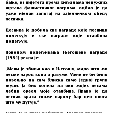
бајке, из пијетета према хиљадама недужних
жртава фашистичког погрома, одбио је да
узме иједан залогај на заједничком обеду
песника.
Дeсанка јe добила све награде које песници
додељују и све награде које отаџбина
додељује.
Поводом додељивања Његошеве награде
(1984) рекла је:
„Мени је збиља као и Његошу, мило што ми
песме народ воли и разуме. Мени не би било
довољно да сам блиска само једној групи
људи. Ја бих волела да око мојих песама
лебди ореол моје отаџбине. Право је да
песник врати своме народу бар део онога
што му дугује.“