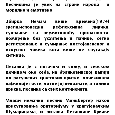
Песникиња је увек на страни народа и
морално и емотивно.
Збирка Немам више времена(1974)
зрела,исповедна рефлексивна лирика,
суочаање са неумитношћу пролазности,
помирење без усхићења и панике, сетно
регистровање и сумирање достојансвеног и
искусног човека кога више не спутавају
ситнице.
Десанка је с погачом и сољу, и сеоском
дечицом око себе, на бранковинској капији
од расушених храстових притки, дочекивала
најмилије госте, дотле јој непознате, а толико
присне, песнике са свих континената.
Млади немачки песник Минцбергер након
присутвовања ораторијуму у крагујевачким
Шумарицама, и читања Десанкине Крваве