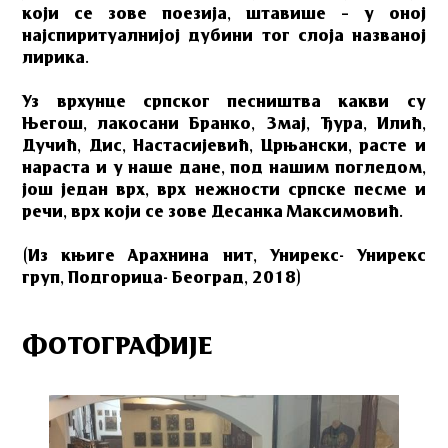
који се зове поезија, штавише – у оној
најспиритуалнијој дубини тог слоја названој
лирика.
Уз врхунце српског песништва какви су
Његош, лакосани Бранко, Змај, Ђура, Илић,
Дучић, Дис, Настасијевић, Црњански, расте и
нараста и у наше дане, под нашим погледом,
још један врх, врх нежности српске песме и
речи, врх који се зове Десанка Максимовић.
(Из књиге Арахнина нит, Унирекс- Унирекс
груп, Подгорица- Београд, 2018)
ФОТОГРАФИЈЕ