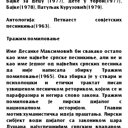
Бајке за децу (1977), Дете у торби(1977),
Бајке(1978), Патуљак Курузовић(1979).
Антологија: Петнаест совјетских
песникиња(1963).
Тражим помиловање
Име Десанке Максимовић би свакако остало
као име највеће српске песникиње, али не и
као име једног од највећих српских песника
да није написала збирку Тражим
помиловање(1965). Ова збирка је у ствари и
психолошки и етички трактат писан
узвишеном песничком реториком, којом се и
парафразира и негира слово закона. Тражим
помиловање је лирски дијалог с
националном историјом. Главни
мотив:хуманистичка идеја праштања. Лирски
сибјект води дијалог са закоником цара
Душана, најуспешнијим српским владаром.