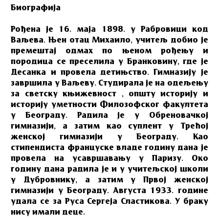
Биографија
Рођена је 16. маја 1898. у Рабровици код
Ваљева. Њен отац Михаило, учитељ добио је
премештај одмах по њеном рођењу и
породица се преселила у Бранковину, где је
Десанка и провела детињство. Гимназију је
завршила у Ваљеву. Студирала је на одељењу
за светску књижевност , општу историју и
историју уметности Филозофског факултета
у Београду. Радила је у Обреновачкој
гимназији, а затим као суплент у Трећој
женској гимназији у Београду. Као
стипендиста француске владе годину дана је
провела на усавршавању у Паризу. Око
годину дана радила је и у учитељској школи
у Дубровнику, а затим у Првој женској
гимназији у Београду. Августа 1933. године
удала се за Руса Сергеја Сластикова. У браку
нису имали деце.