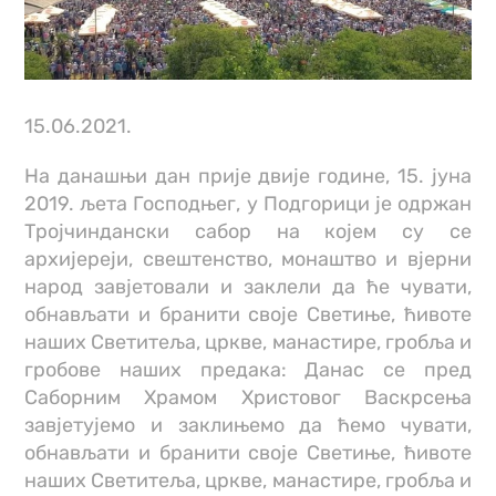
15.06.2021.
На данашњи дан прије двије године, 15. јуна
2019. љета Господњег, у Подгорици је одржан
Тројчиндански сабор на којем су се
архијереји, свештенство, монаштво и вјерни
народ завјетовали и заклели да ће чувати,
обнављати и бранити своје Светиње, ћивоте
наших Светитеља, цркве, манастире, гробља и
гробове наших предака: Данас се пред
Саборним Храмом Христовог Васкрсења
завјетујемо и заклињемо да ћемо чувати,
обнављати и бранити своје Светиње, ћивоте
наших Светитеља, цркве, манастире, гробља и