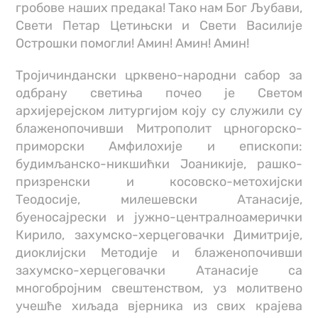
гробове наших предака! Тако нам Бог Љубави,
Свети Петар Цетињски и Свети Василије
Острошки помогли! Амин! Амин! Амин!
Тројичиндански црквено-народни сабор за
одбрану светиња почео је Светом
архијерејском литургијом коју су служили су
блаженопочивши Митрополит црногорско-
приморски Амфилохије и епископи:
будимљанско-никшићки Јоаникије, рашко-
призренски и косовско-метохијски
Теодосије, милешевски Атанасије,
буеносајрески и јужно-централноамерички
Кирило, захумско-херцеговачки Димитрије,
диоклијски Методије и блаженопочивши
захумско-херцеговачки Атанасије са
многобројним свештенством, уз молитвено
учешће хиљада вјерника из свих крајева