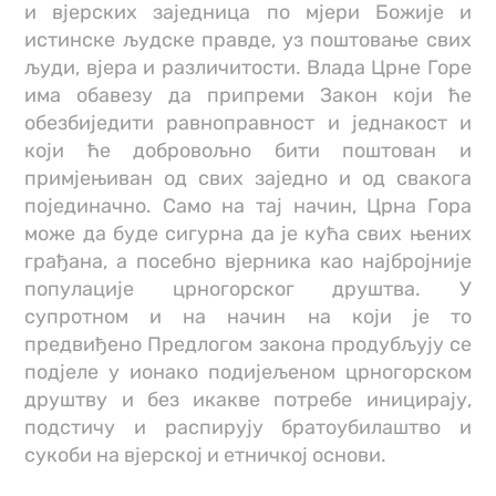
и вјерских заједница по мјери Божије и
истинске људске правде, уз поштовање свих
људи, вјера и различитости. Влада Црне Горе
има обавезу да припреми Закон који ће
обезбиједити равноправност и једнакост и
који ће добровољно бити поштован и
примјењиван од свих заједно и од свакога
појединачно. Само на тај начин, Црна Гора
може да буде сигурна да је кућа свих њених
грађана, а посебно вјерника као најбројније
популације црногорског друштва. У
супротном и на начин на који је то
предвиђено Предлогом закона продубљују се
подјеле у ионако подијељеном црногорском
друштву и без икакве потребе иницирају,
подстичу и распирују братоубилаштво и
сукоби на вјерској и етничкој основи.