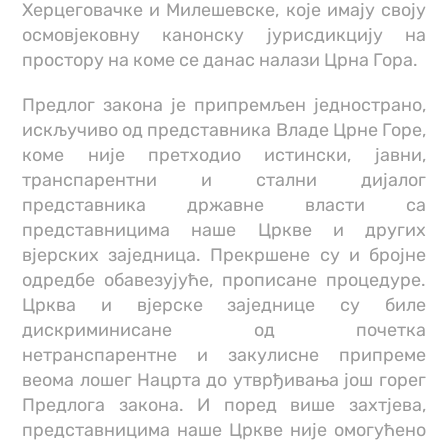
Херцеговачке и Милешевске, које имају своју
осмовјековну канонску јурисдикцију на
простору на коме се данас налази Црна Гора.
Предлог закона је припремљен једнострано,
искључиво од представника Владе Црне Горе,
коме није претходио истински, јавни,
транспарентни и стални дијалог
представника државне власти са
представницима наше Цркве и других
вјерских заједница. Прекршене су и бројне
одредбе обавезујуће, прописане процедуре.
Црква и вјерске заједнице су биле
дискриминисане од почетка
нетранспарентне и закулисне припреме
веома лошег Нацрта до утврђивања још горег
Предлога закона. И поред више захтјева,
представницима наше Цркве није омогућено