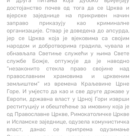
и друга питања која дубоко вријеђају
достојанство почев од тога да се Црква и
вјерске заједнице на прикривен начин
заправо приказују као криминалне
организације. Ствар је доведена до апсурда,
јер се Црква која је вјековима са својим
народом и добротворима градила, чувала и
обнављала Светиње служећи у њима Свете
службе Божје, оптужује да је наводно
”незаконито стекла право својине над
православним храмовима и црквеним
земљиштем” из времена Краљевине Црне
Горе. И умјесто да као и све друге државе у
Европи, државна власт у Црној Гори изврши
реституцију и обештећење за имовину која је
од Православне Цркве, Римокатоличке Цркве
и Исламске заједнице, одузела комунистичка
власт, данас се припрема одузимање