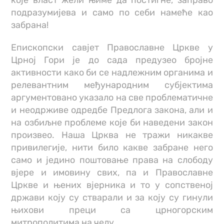
које власт жели њиме да постигне, заправо
подразумијева и само по себи намеће као
забрана!
Епископски савјет Православне Цркве у
Црној Гори је до сада предузео бројне
активности како би се надлежним органима и
релевантним међународним субјектима
аргументовано указало на све проблематичне
и неодрживе одредбе Предлога закона, али и
на озбиљне проблеме које би наведени закон
произвео. Наша Црква не тражи никакве
привилегије, нити било какве забране него
само и једино поштовање права на слободу
вјере и имовину свих, па и Православне
Цркве и њених вјерника и то у сопственој
држави коју су стварали и за коју су гинули
њихови преци са црногорским
митрополитима на челу.