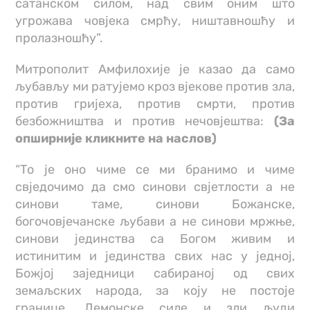
сатанском силом, над свим оним што
угрожава човјека смрћу, ништавношћу и
пролазношћу”.
Митрополит Амфилохије је казао да само
љубављу ми ратујемо кроз вјекове против зла,
против гријеха, против смрти, против
безбожништва и против нечовјештва:
(За
опширније кликните на наслов)
“То је оно чиме се ми бранимо и чиме
свједочимо да смо синови свјетлости а не
синови таме, синови Божанске,
богочовјечанске љубави а не синови мржње,
синови јединства са Богом живим и
истинитим и јединства свих нас у једној,
Божјој заједници сабираној од свих
земаљских народа, за коју не постоје
границе. Демонске силе и зли људи