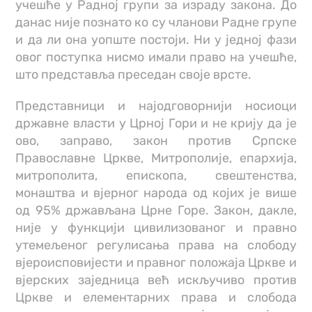
учешће у Радној групи за израду закона. До
данас није познато ко су чланови Радне групе
и да ли она уопште постоји. Ни у једној фази
овог поступка нисмо имали право на учешће,
што представља преседан своје врсте.
Представници и најодговорнији носиоци
државне власти у Црној Гори и не крију да је
ово, заправо, закон против Српске
Православне Цркве, Митрополије, епархија,
митрополита, епископа, свештенства,
монаштва и вјерног народа од којих је више
од 95% држављана Црне Горе. Закон, дакле,
није у функцији цивилизованог и правно
утемељеног регулисања права на слободу
вјероисповијести и правног положаја Цркве и
вјерских заједница већ искључиво против
Цркве и елементарних права и слобода