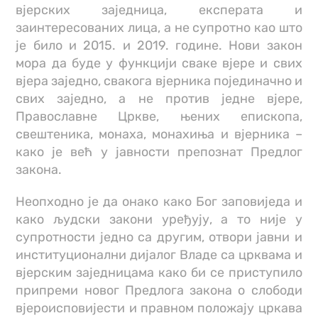
вјерских заједница, експерата и
заинтересованих лица, а не супротно као што
је било и 2015. и 2019. године. Нови закон
мора да буде у функцији сваке вјере и свих
вјера заједно, свакога вјерника појединачно и
свих заједно, а не против једне вјере,
Православне Цркве, њених епископа,
свештеника, монаха, монахиња и вјерника –
како је већ у јавности препознат Предлог
закона.
Неопходно је да онако како Бог заповиједа и
како људски закони уређују, а то није у
супротности једно са другим, отвори јавни и
институционални дијалог Владе са црквама и
вјерским заједницама како би се приступило
припреми новог Предлога закона о слободи
вјероисповијести и правном положају цркава