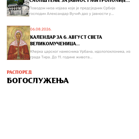
САОПШТЕЊЕ ЗА ЈАВНОСТ МИТРОПОЛИЈЕ...
Поводом низа изјава које је предсједник Србије
господин Александар Вучић дао у јавности у...
06.08.2026.
КАЛЕНДАР ЗА 6. АВГУСТ СВЕТА
ВЕЛИКОМУЧЕНИЦА...
Кћерка царског намесника Урбана, идолопоклоника, из
града Тира. До 11. године живота...
РАСПОРЕД
БОГОСЛУЖЕЊА