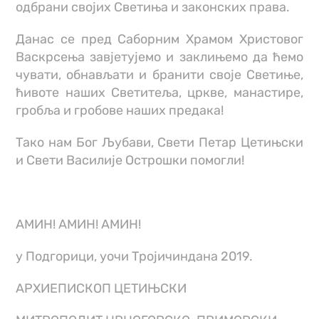
одбрани својих Светиња и законских права.
Данас се пред Саборним Храмом Христовог
Васкрсења завјетујемо и заклињемо да ћемо
чувати, обнављати и бранити своје Светиње,
ћивоте наших Светитеља, цркве, манастире,
гробља и гробове наших предака!
Тако нам Бог Љубави, Свети Петар Цетињски
и Свети Василије Острошки помогли!
АМИН! АМИН! АМИН!
у Подгорици, уочи Тројичиндана 2019.
АРХИЕПИСКОП ЦЕТИЊСКИ