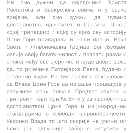
Ми смо дужни да свједочимо Христа
Распетога и Васкрслога свима и у свако
вријеме, али смо дужни да чувамо
достојанство, идентитет и Светиње Цркве
којој припадамо и којој су кроз сву историју
Црне Горе припадали и наши преци. Нека
Света и Живоначална Тројица, Бог Љубави,
излије своју богату милост и поврати разум и
спокој међу све вјернике и људе добре воље
да, по ријечима Патријарха Павла, будемо и
останемо људи. Из тих разлога, захтијевамо
од Владе Црне Горе да из даље процедуре у
разумном року повуче Предлог закона и
припреми нови који ће бити у сагласности са
достојанством Црне Горе и међународним
стандардима о слободи вјероисповијести.
Уколико Влада то што скорије не учини ми
ћемо још одлучније саборно иступити у