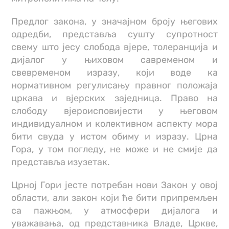
Предлог закона, у значајном броју његових
одредби, представља сушту супротност
свему што јесу слобода вјере, толеранција и
дијалог у њиховом савременом и
свевременом изразу, који воде ка
нормативном регулисању правног положаја
цркава и вјерских заједница. Право на
слободу вјероисповијести у његовом
индивидуалном и колективном аспекту мора
бити свуда у истом обиму и изразу. Црна
Гора, у том погледу, не може и не смије да
представља изузетак.
Црној Гори јесте потребан нови Закон у овој
области, али закон који ће бити припремљен
са пажњом, у атмосфери дијалога и
уважавања, од представника Владе, Цркве,