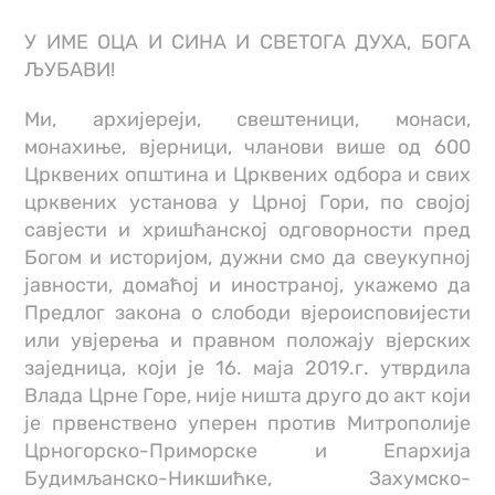
У ИМЕ ОЦА И СИНА И СВЕТОГА ДУХА, БОГА
ЉУБАВИ!
Ми, архијереји, свештеници, монаси,
монахиње, вјерници, чланови више од 600
Црквених општина и Црквених одбора и свих
црквених установа у Црној Гори, по својој
савјести и хришћанској одговорности пред
Богом и историјом, дужни смо да свеукупној
јавности, домаћој и иностраној, укажемо да
Предлог закона о слободи вјероисповијести
или увјерења и правном положају вјерских
заједница, који је 16. маја 2019.г. утврдила
Влада Црне Горе, није ништа друго до акт који
је првенствено уперен против Митрополије
Црногорско-Приморске и Епархија
Будимљанско-Никшићке, Захумско-