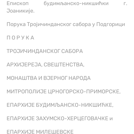
Епископ будимљанско-никшићки г.
Јоаникије.
Порука Тројичинданског сабора у Подгорици
П О Р У К А
ТРОЈИЧИНДАНСКОГ САБОРА
АРХИЈЕРЕЈА, СВЕШТЕНСТВА,
МОНАШТВА И ВЈЕРНОГ НАРОДА
МИТРОПОЛИЈЕ ЦРНОГОРСКО-ПРИМОРСКЕ,
ЕПАРХИЈЕ БУДИМЉАНСКО-НИКШИЋКЕ,
ЕПАРХИЈЕ ЗАХУМСКО-ХЕРЦЕГОВАЧКЕ и
ЕПАРХИЈЕ МИЛЕШЕВСКЕ