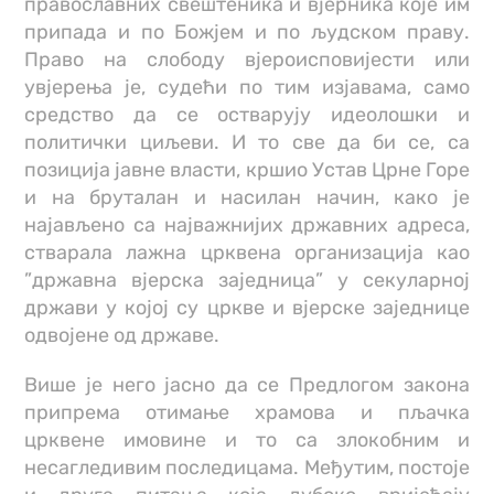
православних свештеника и вјерника које им
припада и по Божјем и по људском праву.
Право на слободу вјероисповијести или
увјерења је, судећи по тим изјавама, само
средство да се остварују идеолошки и
политички циљеви. И то све да би се, са
позиција јавне власти, кршио Устав Црне Горе
и на бруталан и насилан начин, како је
најављено са најважнијих државних адреса,
стварала лажна црквена организација као
”државна вјерска заједница” у секуларној
држави у којој су цркве и вјерске заједнице
одвојене од државе.
Више је него јасно да се Предлогом закона
припрема отимање храмова и пљачка
црквене имовине и то са злокобним и
несагледивим последицама. Међутим, постоје