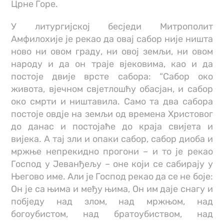
Црне Горе.
У литургијској бесједи Митрополит
Амфилохије је рекао да овај сабор није ништа
ново ни овом граду, ни овој земљи, ни овом
народу и да он траје вјековима, као и да
постоје двије врсте сабора: “Сабор око
живота, вјечном свјетлошћу обасјан, и сабор
око смрти и ништавила. Само та два сабора
постоје овдје на земљи од времена Христовог
до данас и постојаће до краја свијета и
вијека. А тај зли и опаки сабор, сабор диоба и
мржње непрекидно прогони – и то је рекао
Господ у Јеванђељу – оне који се сабирају у
Његово име. Али је Господ рекао да се не боје:
Он је са њима и међу њима, Он им даје снагу и
побједу над злом, над мржњом, над
богоубистом, над братоубиством, над