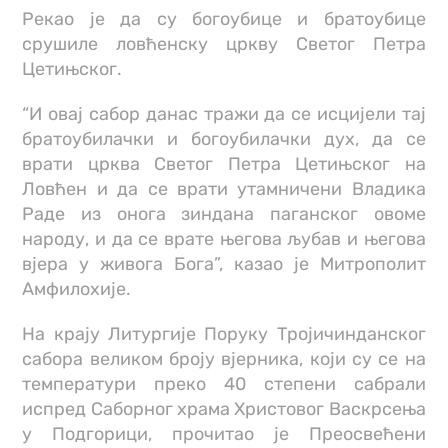
Рекао је да су богоубице и братоубице
срушиле ловћенску цркву Светог Петра
Цетињског.
“И овај сабор данас тражи да се исцијели тај
братоубилачки и богоубилачки дух, да се
врати црква Светог Петра Цетињског на
Ловћен и да се врати утамничени Владика
Раде из онога зиндана паганског овоме
народу, и да се врате његова љубав и његова
вјера у живога Бога”, казао је Митрополит
Амфилохије.
На крају Литургије Поруку Тројичинданског
сабора великом броју вјерника, који су cе на
температури преко 40 степени сабрали
испред Саборног храма Христовог Васкрсења
у Подгорици, прочитао је Преосвећени