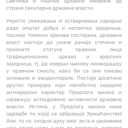
Светиња и пљачке црквене имовине од
стране секуларне државне власти.
Умјесто уважавања и остваривања сарадње
ради општег добра и напретка заједнице,
послије толиких вјекова постојања, државна
власт настоји да укине раније стечене и
признате статусе правних лица
традиционалних цркава и вјерских
заједница, тј. да изврши њихову ликвидацију
у правном смислу, како би се оне поново
оснивале и евидентирале. Постоје десетине
других примјера који непобитно свједоче
антивјерски карактер Предлога закона и
најављују антицрквене активности државне
власти. Истина, у Предлогу закона нема
одредбе по којој се забрањује Хришћанство!
Али, то се, сходно духу овог акта и циљевима