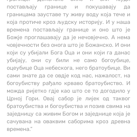
постављају границе и покушавају да
границама зауставе ту живу воду која тече и
која протиче кроз људску историју. И у наша
времена постављају границе и оно што је
Божје проглашавају да је нечовјечно. А нема
човјечности без онога што је Божанско. И они
који су убијали Бога Оца и они који га данас
убијају, они су били не само богоубице,
оцеубице Оца небескога, него братоубице. Ви
сами знате да се овдје код нас, нажалост, на
богоубиству рађало крваво братоубиство. И
можда ријетко гдје као што се то догодило у
Црној Гори. Овај сабор је лијек од таквог
братоубиства и богоубиства и позив свима на
заједницу са живим Богом и заједнице која је
сачувана на оваквим саборима кроз древна
времена.”