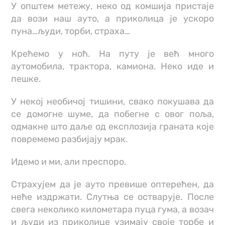
У општем метежу, неко од комшија пристаје
да вози наш ауто, а приколица је ускоро
пуна…људи, торби, страха…
Крећемо у ноћ. На путу је већ много
аутомобила, трактора, камиона. Неко иде и
пешке.
У некој необичој тишини, свако покушава да
се домогне шуме, да побегне с овог поља,
одмакне што даље од експлозија граната које
повремемо разбијају мрак.
Идемо и ми, али преспоро.
Страхујем да је ауто превише оптерећен, да
неће издржати. Слутња се остварује. После
свега неколико километара пуца гума, а возач
и људи из приколице узимају своје торбе и