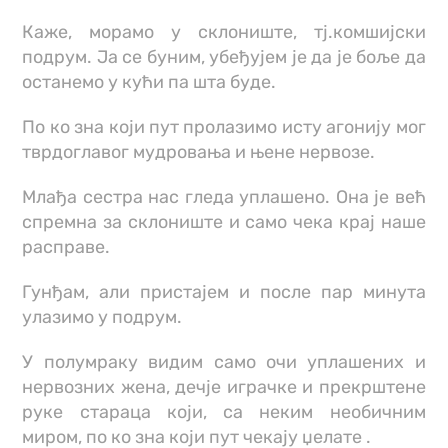
Каже, морамо у склониште, тј.комшијски
подрум. Ја се буним, убеђујем је да је боље да
останемо у кући па шта буде.
По ко зна који пут пролазимо исту агонију мог
тврдоглавог мудровања и њене нервозе.
Млађа сестра нас гледа уплашено. Она је већ
спремна за склониште и само чека крај наше
расправе.
Гунђам, али пристајем и после пар минута
улазимо у подрум.
У полумраку видим само очи уплашених и
нервозних жена, дечје играчке и прекрштене
руке стараца који, са неким необичним
миром, по ко зна који пут чекају џелате .