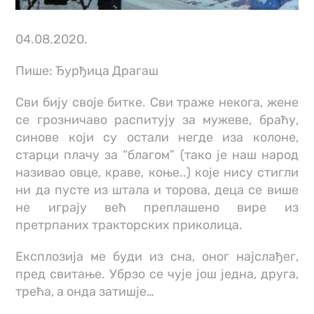
04.08.2020.
Пише: Ђурђица Драгаш
Сви бију своје битке. Сви траже некога, жене
се грозничаво распитују за мужеве, браћу,
синове који су остали негде иза колоне,
старци плачу за “благом” (тако је наш народ
називао овце, краве, коње..) које нису стигли
ни да пусте из штала и торова, деца се више
не играју већ преплашено вире из
претрпаних тракторских приколица.
Експлозија ме буди из сна, оног најслађег,
пред свитање. Убрзо се чује још једна, друга,
трећа, а онда затишје…