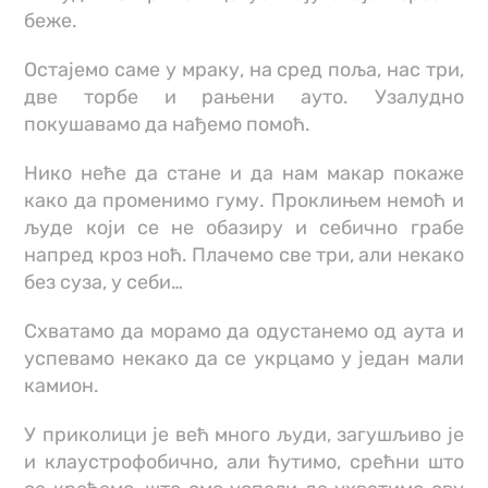
беже.
Остајемо саме у мраку, на сред поља, нас три,
две торбе и рањени ауто. Узалудно
покушавамо да нађемо помоћ.
Нико неће да стане и да нам макар покаже
како да променимо гуму. Проклињем немоћ и
људе који се не обазиру и себично грабе
напред кроз ноћ. Плачемо све три, али некако
без суза, у себи…
Схватамо да морамо да одустанемо од аута и
успевамо некако да се укрцамо у један мали
камион.
У приколици је већ много људи, загушљиво је
и клаустрофобично, али ћутимо, срећни што