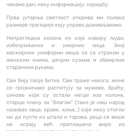
чекамо дан, неку информацију, наредбу.
Прва јутарња светлост открива ми полако
размере трагедије коју управо доживљавамо.
Непрегледна колона из које извиру људи,
избезумљених и уморних лица. Зној
маскирних униформи меша се са страхом у
женским очима, дечјим сузама и обамрлим
старачким рукама.
Сви бију своје битке. Сви траже некога, жене
се грозничаво распитују за мужеве, браћу,
синове који су остали негде иза колоне,
старци плачу за “благом” (тако је наш народ
називао овце, краве, коње..) које нису стигли
ни да пусте из штала и торова, деца се више
не играју већ преплашено вире из