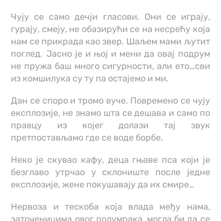
Чују се само дечји гласови. Они се играју,
гурају, смеју, не обазирући се на несрећу која
нам се прикрада као звер. Шаљем мами љутит
поглед. Јасно је и њој и мени да овај подрум
не пружа баш много сигурности, али ето…сви
из комшилука су ту па остајемо и ми.
Дан се споро и тромо вуче. Повремено се чују
експлозије, не знамо шта се дешава и само по
правцу из којег долази тај звук
претпостављамо где се воде борбе.
Неко је скувао кафу, деца гњаве пса који је
безглаво утрчао у склониште после једне
експлозије, жене покушавају да их смире…
Нервоза и тескоба која влада међу нама,
заточеницима овог полумрака, могла би да се