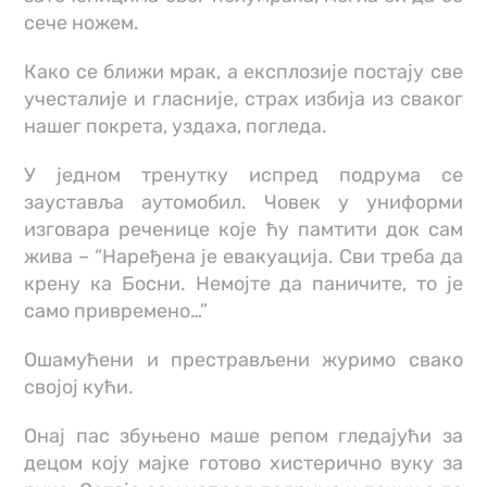
сече ножем.
Како се ближи мрак, а експлозије постају све
учесталије и гласније, страх избија из сваког
нашег покрета, уздаха, погледа.
У једном тренутку испред подрума се
зауставља аутомобил. Човек у униформи
изговара реченице које ћу памтити док сам
жива – “Наређена је евакуација. Сви треба да
крену ка Босни. Немојте да паничите, то је
само привремено…”
Ошамућени и престрављени журимо свако
својој кући.
Онај пас збуњено маше репом гледајући за
децом коју мајке готово хистерично вуку за