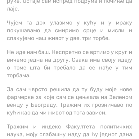
руке. Остаје сам испред подрума и почиње да
лаје.
Чујем га док улазимо у кућу и у мраку
покушавамо да смиримо срце и мисли и
спакујемо наш живот у две, три торбе.
Не иде нам баш. Неспретно се вртимо у круг и
вичемо једна на другу. Свака има своју идеју
о томе шта би требало да се нађе у тим
торбама.
Ја сам чврсто решила да ту буду моје нове
фармерке за које сам се цењкала на Зеленом
венцу у Београду. Тражим их грозничаво по
кући као да ми живот од тога зависи.
Тражим и индекс Факултета политичких
наука, моју слабашну наду да ћу једног дана