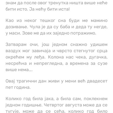
знам да после овог тренутка ништа више неће
бити исто. Ја нећу бити иста!
Као из неког тешког сна буди ме мамино
дозивање. Чула је да су баба и деда ту негде,
у маси. Зове ме да их заједно потражимо.
Затварам очи, још једном снажно удишем
ваздух мог завичаја и чврсто стегнутог срца
окрећем му леђа. Колона нас чека, дугачка,
несрећна и непрегледна, а времена за сузе
више нема….
Овај трагични дан живи у мени већ двадесет
пет година.
Колико год била јака, а била сам, поклекнем
једном годишње. Четвртог августа може да се
тугује, може да се сећа, колико год било