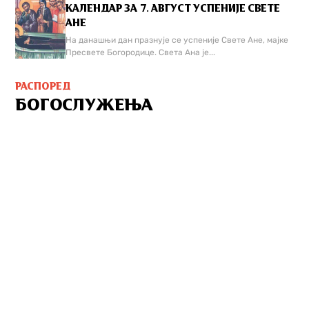
КАЛЕНДАР ЗА 7. АВГУСТ УСПЕНИЈЕ СВЕТЕ
АНЕ
На данашњи дан празнује се успеније Свете Ане, мајке
Пресвете Богородице. Света Ана је...
РАСПОРЕД
БОГОСЛУЖЕЊА