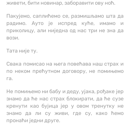
живети, бити новинар, заборавити ову ноћ.
Пакујемо, саплићемо се, размишљамо шта да
радимо. Ауто је испред куће, имамо и
приколицу, али ниједна од нас три не зна да
вози.
Тата није ту.
Свака помисао на њега повећава наш страх и
по неком прећутном договору, не помињемо
га.
Не помињемо ни бабу и деду, ујака, рођаке јер
знамо да ће нас страх блокирати, да ће сузе
кренути као бујица јер у овом тренутку не
знамо да ли су живи, где су, како ћемо
пронаћи једни друге.