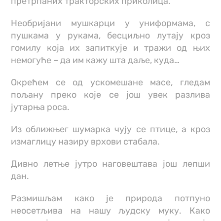
претрпаних тракторских приколица.
Необријани мушкарци у униформама, с
пушкама у рукама, бесциљно лутају кроз
гомилу која их запиткује и тражи од њих
немогуће – да им кажу шта даље, куда…
Окрећем се од ускомешане масе, гледам
пољану преко које се још увек разлива
јутарња роса.
Из оближњег шумарка чују се птице, а кроз
измаглицу назиру врхови стабала.
Дивно летње јутро наговештава још лепши
дан.
Размишљам како је природа потпуно
неосетљива на нашу људску муку. Како