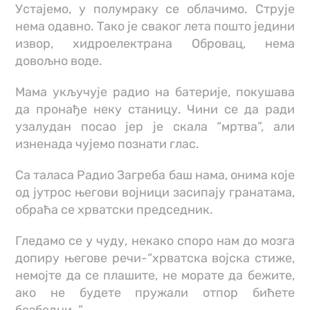
Устајемо, у полумраку се облачимо. Струје
нема одавно. Тако је сваког лета пошто једини
извор, хидроелектрана Обровац, нема
довољно воде.
Мама укључује радио на батерије, покушава
да пронађе неку станицу. Чини се да ради
узалудан посао јер је скала “мртва”, али
изненада чујемо познати глас.
Са таласа Радио Загреба баш нама, онима које
од јутрос његови војници засипају гранатама,
обраћа се хрватски председник.
Гледамо се у чуду, некако споро нам до мозга
допиру његове речи-“хрватска војска стиже,
немојте да се плашите, не морате да бежите,
ако не будете пружали отпор бићете