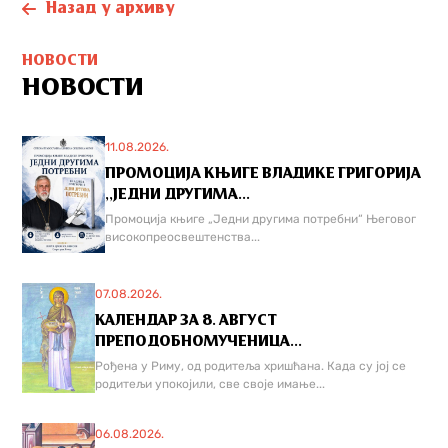
Назад у архиву
НОВОСТИ
НОВОСТИ
11.08.2026.
ПРОМОЦИЈА КЊИГЕ ВЛАДИКЕ ГРИГОРИЈА
,,ЈЕДНИ ДРУГИМА...
Промоција књиге „Једни другима потребни“ Његовог
високопреосвештенства...
07.08.2026.
КАЛЕНДАР ЗА 8. АВГУСТ
ПРЕПОДОБНОМУЧЕНИЦА...
Рођена у Риму, од родитеља хришћана. Када су јој се
родитељи упокојили, све своје имање...
06.08.2026.