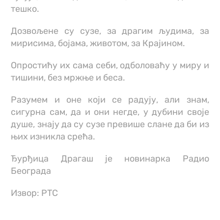
тешко.
Дозвољене су сузе, за драгим људима, за
мирисима, бојама, животом, за Крајином.
Опростићу их сама себи, одболоваћу у миру и
тишини, без мржње и беса.
Разумем и оне који се радују, али знам,
сигурна сам, да и они негде, у дубини своје
душе, знају да су сузе превише слане да би из
њих изникла срећа.
Ђурђица Драгаш је новинарка Радио
Београда
Извор: РТС