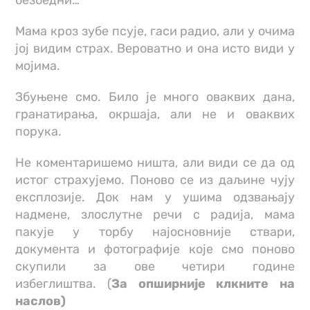
безбедни…”
Мама кроз зубе псује, гаси радио, али у очима
јој видим страх. Вероватно и она исто види у
мојима.
Збуњене смо. Било је много оваквих дана,
гранатирања, окршаја, али не и оваквих
порука.
Не коментаришемо ништа, али види се да од
истог страхујемо. Поново се из даљине чују
експлозије. Док нам у ушима одзвањају
надмене, злослутне речи с радија, мама
пакује у торбу најосновније ствари,
документа и фотографије које смо поново
скупили за ове четири године
избеглиштва. (
За опширније клкните на
наслов)