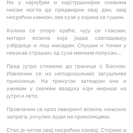
Ни у најлуђим и најстрашнијим сновима
нисам могла да предвидим овај дан, овај
несрећни камион, ове сузе у којима се гушим.
Колона се споро креће, чују се гласови,
мотори возила која једва савладавају
узбрдице и лош макадам. Слушам и тонем у
некакав страшан, од суза мемљив полусан….
Пред јутро стижемо до границе с Босном.
Извлачим се из неподношљиво загушљиве
приколице. На тренутак затварам очи и
уживам у свежем ваздуху који мирише на
јутро и лето.
Провлачим се кроз лавиринт возила, коњских
запрега, уснулих људи на приколицама.
Стао је читав овај несрећни конвој. Стојимо и