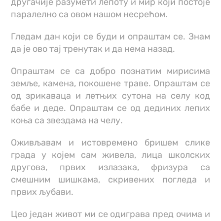
другачије разумети лепоту и мир који постоје
паралелно са овом нашом несрећом.
Гледам дан који се буди и опраштам се. Знам
да је ово тај тренутак и да нема назад.
Опраштам се са добро познатим мирисима
земље, камена, покошене траве. Опраштам се
од зрикаваца и летњих сутона на селу код
бабе и деде. Опраштам се од дединих лепих
коња са звездама на челу.
Оживљавам и истовремено бришем слике
града у којем сам живела, лица школских
другова, првих излазака, фризура са
смешним шишкама, скривених погледа и
првих љубави.
Цео један живот ми се одиграва пред очима и