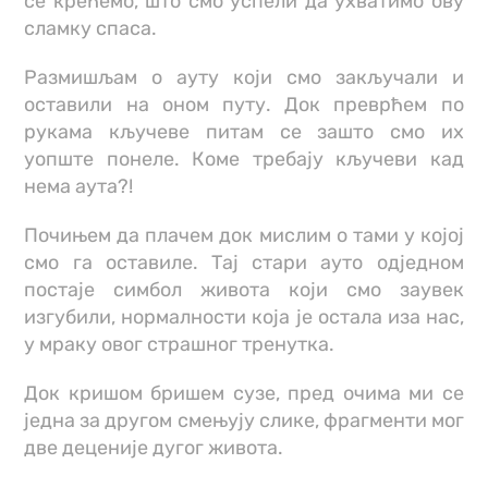
се крећемо, што смо успели да ухватимо ову
сламку спаса.
Размишљам о ауту који смо закључали и
оставили на оном путу. Док преврћем по
рукама кључеве питам се зашто смо их
уопште понеле. Коме требају кључеви кад
нема аута?!
Почињем да плачем док мислим о тами у којој
смо га оставиле. Тај стари ауто одједном
постаје симбол живота који смо заувек
изгубили, нормалности која је остала иза нас,
у мраку овог страшног тренутка.
Док кришом бришем сузе, пред очима ми се
једна за другом смењују слике, фрагменти мог
две деценије дугог живота.