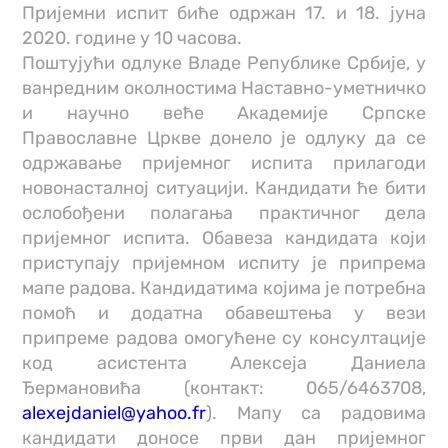
Пријемни испит биће одржан 17. и 18. јунa
2020. године у 10 часова.
Поштујући одлуке Владе Републике Србије, у
ванредним околностима Наставно-уметничко
и научно веће Академије Српске
Православне Цркве донело је одлуку да се
одржавање пријемног испита прилагоди
новонасталној ситуацији. Кандидати ће бити
ослобођени полагања практичног дела
пријемног испита. Обавеза кандидата који
приступају пријемном испиту је припрема
мапе радова. Кандидатима којима је потребна
помоћ и додатна обавештења у вези
припреме радова омогућене су консултације
код асистента Алексеја Даниела
Ђермановића (контакт: 065/6463708,
alexejdaniel@yahoo.fr
). Мапу са радовима
кандидати доносе први дан пријемног