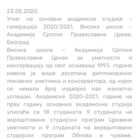
23.05.2020.
Упис на основне академске студије –
генерација 2020/2021, Висока школа –
Академија Српске Православне Цркве,
Београд
Висока школа – Академија Српске
Православне Цркве за уметности и
консервацију од свог оснивања 1993. године
извела је више десетина дипломираних
ликовних уметника и консерватора, од којих
се немали број издвојио као изизетно
успешан. Академске 2020-2021. године на
прву годину основних академских студија
уписаће се 18 студената: 9 студената на
акредитовани студијски програм Црквене
уметности и 9 студената на акредитовани
студијски програм Обнова и чување.