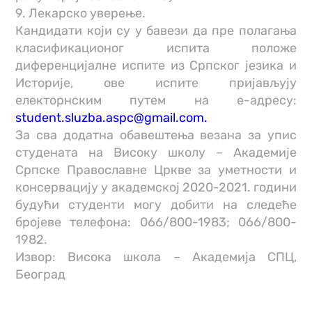
9. Лекарско уверење.
Кандидати који су у бавези да пре полагања
класификационог испита положе
диференцијалне испите из Српског језика и
Историје, ове испите пријављују
електорнским путем на е-адресу:
student.sluzba.aspc@gmail.com.
За сва додатна обавештења везана за упис
студената на Високу школу – Академије
Српске Православне Цркве за уметности и
консервацију у академској 2020-2021. години
будући студенти могу добити на следеће
бројеве телефона: 066/800-1983; 066/800-
1982.
Извор: Висока школа – Академија СПЦ,
Београд