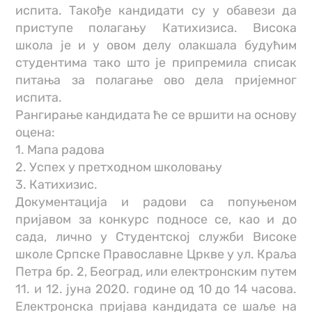
испита. Такође кандидати су у обавези да
приступе полагању Катихизиса. Висока
школа је и у овом делу олакшала будућим
студентима тако што је припремила списак
питања за полагање ово дела пријемног
испита.
Рангирање кандидата ће се вршити на основу
оцена:
1. Мапа радова
2. Успех у претходном школовању
3. Катихизис.
Документација и радови са попуњеном
пријавом за конкурс подносе се, као и до
сада, лично у Студентској служби Високе
школе Српске Православне Цркве у ул. Краља
Петра бр. 2, Београд, или електронским путем
11. и 12. jунa 2020. године од 10 до 14 часова.
Електронска пријава кандидата се шаље на