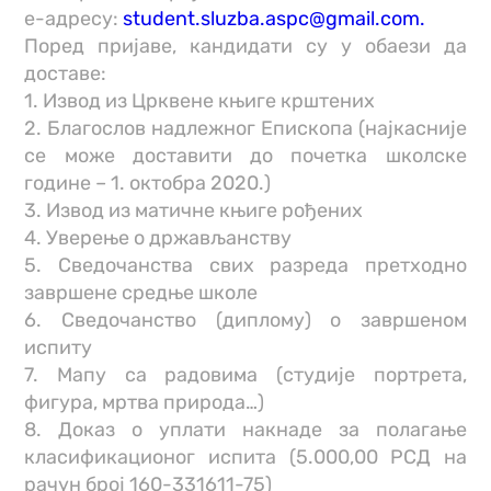
е-адресу:
student.sluzba.aspc@gmail.com.
Поред пријаве, кандидати су у обаези да
доставе:
1. Извод из Црквене књиге крштених
2. Благослов надлежног Епископа (најкасније
се може доставити до почетка школске
године – 1. октобра 2020.)
3. Извод из матичне књиге рођених
4. Уверење о држављанству
5. Сведочанства свих разреда претходно
завршене средње школе
6. Сведочанство (диплому) о завршеном
испиту
7. Мапу са радовима (студије портрета,
фигура, мртва природа…)
8. Доказ о уплати накнаде за полагање
класификационог испита (5.000,00 РСД на
рачун број 160-331611-75)