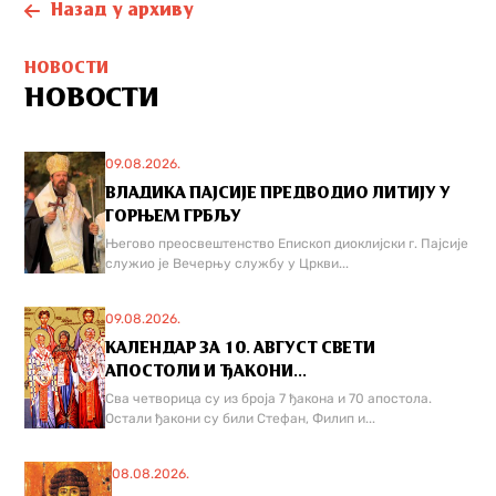
Назад у архиву
НОВОСТИ
НОВОСТИ
09.08.2026.
ВЛАДИКА ПАЈСИЈЕ ПРЕДВОДИО ЛИТИЈУ У
ГОРЊЕМ ГРБЉУ
Његово преосвештенство Епископ диоклијски г. Пајсије
служио је Вечерњу службу у Цркви...
09.08.2026.
КАЛЕНДАР ЗА 10. АВГУСТ СВЕТИ
АПОСТОЛИ И ЂАКОНИ...
Сва четворица су из броја 7 ђакона и 70 апостола.
Остали ђакони су били Стефан, Филип и...
08.08.2026.