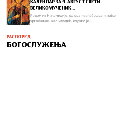
КАЛЕНДАР ЗА 9. АВГУСТ СВЕТИ
ВЕЛИКОМУЧЕНИК...
Родом из Никомидије, од оца незнабошца и мајке
хришћанке. Као младић, изучио је...
РАСПОРЕД
БОГОСЛУЖЕЊА