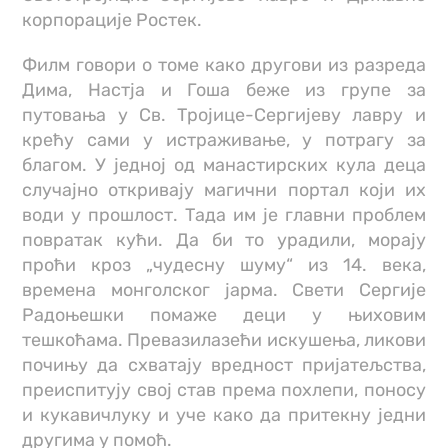
корпорације Ростек.
Филм говори о томе како другови из разреда
Дима, Настја и Гоша беже из групе за
путовања у Св. Тројице-Сергијеву лавру и
крећу сами у истраживање, у потрагу за
благом. У једној од манастирских кула деца
случајно откривају магични портал који их
води у прошлост. Тада им је главни проблем
повратак кући. Да би то урадили, морају
проћи кроз „чудесну шуму“ из 14. века,
времена монголског јарма. Свети Сергије
Радоњешки помаже деци у њиховим
тешкоћама. Превазилазећи искушења, ликови
почињу да схватају вредност пријатељства,
преиспитују свој став према похлепи, поносу
и кукавичлуку и уче како да притекну једни
другима у помоћ.