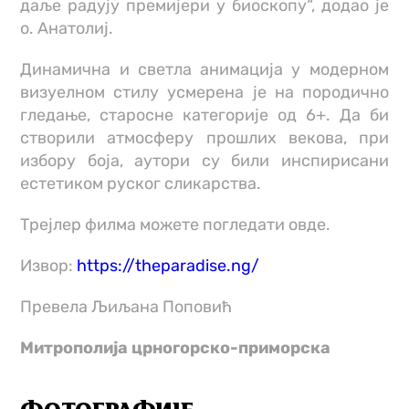
даље радују премијери у биоскопу“, додао је
о. Анатолиј.
Динамична и светла анимација у модерном
визуелном стилу усмерена је на породично
гледање, старосне категорије од 6+. Да би
створили атмосферу прошлих векова, при
избору боја, аутори су били инспирисани
естетиком руског сликарства.
Трејлер филма можете погледати овде.
Извор:
https://theparadise.ng/
Превела Љиљана Поповић
Митрополија црногорско-приморска