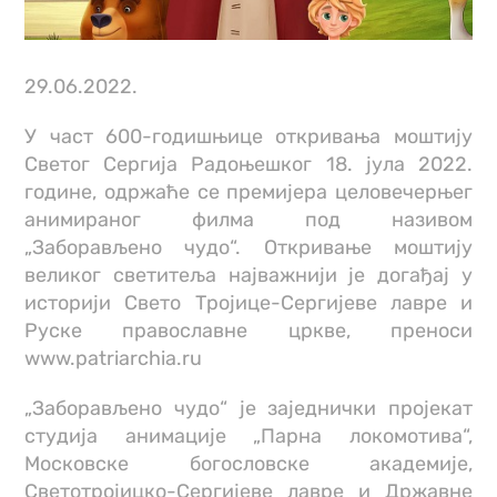
29.06.2022.
У част 600-годишњице откривања моштију
Светог Сергија Радоњешког 18. јула 2022.
године, одржаће се премијера целовечерњег
анимираног филма под називом
„Заборављено чудо“. Откривање моштију
великог светитеља најважнији је догађај у
историји Свето Тројице-Сергијеве лавре и
Руске православне цркве, преноси
www.patriarchia.ru
„Заборављено чудо“ је заједнички пројекат
студија анимације „Парна локомотива“,
Московске богословске академије,
Светотројицко-Сергијеве лавре и Државне