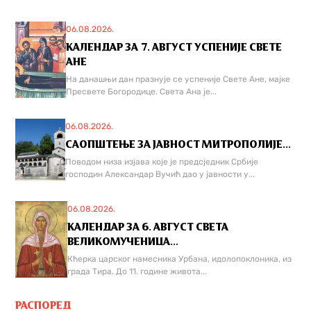
06.08.2026.
КАЛЕНДАР ЗА 7. АВГУСТ УСПЕНИЈЕ СВЕТЕ
АНЕ
На данашњи дан празнује се успеније Свете Ане, мајке
Пресвете Богородице. Света Ана је...
06.08.2026.
САОПШТЕЊЕ ЗА ЈАВНОСТ МИТРОПОЛИЈЕ...
Поводом низа изјава које је предсједник Србије
господин Александар Вучић дао у јавности у...
06.08.2026.
КАЛЕНДАР ЗА 6. АВГУСТ СВЕТА
ВЕЛИКОМУЧЕНИЦА...
Кћерка царског намесника Урбана, идолопоклоника, из
града Тира. До 11. године живота...
РАСПОРЕД