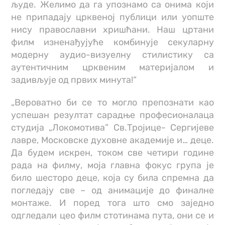
људе. Желимо да га упознамо са онима који
не припадају црквеној публици или уопште
нису православни хришћани. Наш цртани
филм изненађујуће комбинује секуларну
модерну аудио-визуелну стилистику са
аутентичним црквеним материјалом и
задивљује од првих минута!“
„Вероватно би се то могло препознати као
успешан резултат сарадње професионалаца
студија „Локомотива” Св.Тројице- Сергијеве
лавре, Московске духовне академије и… деце.
Да будем искрен, током све четири године
рада на филму, моја главна фокус група је
било шесторо деце, која су била спремна да
погледају све – од анимације до финалне
монтаже. И поред тога што смо заједно
одгледали цео филм стотинама пута, они се и