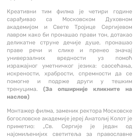
Креативни тим филма је четири године
сарађивао са Московском Духовном
академијом и Свете Тројице Сергијевом
лавром како би пронашао прави тон, дотакао
деликатне струне дечије душе, пронашао
праве речи и слике и пренео значај
универзалних вредности уз помоћ
изражајног уметничког језика: саосећања,
искрености, храбрости, спремности да се
помогне и подрже други у тешким
тренуцима.
(За опширније кликните на
наслов)
Монтажер филма, заменик ректора Московске
богословске академије јереј Анатолиј Колот је
приметио: „Св. Сергије је један од
најомиљенијих светитеља за православне