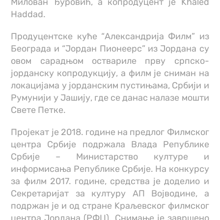
Милован Ђуровић, а копродуцент је Khaled
Haddad.
Продуцентске куће “Александрија Филм” из
Београда и “Јордан Пионеерс” из Јордана су
овом сарадњом оствариле прву српско-
јорданску копродукцију, а филм је сниман на
локацијама у јорданским пустињама, Србији и
Румунији у Јашију, где се данас налазе мошти
Свете Петке.
Пројекат је 2018. године на предлог Филмског
центра Србије подржала Влада Републике
Србије – Министарство културе и
информисања Републике Србије. На конкурсу
за филм 2017. године, средства је доделио и
Секретаријат за културу АП Војводине, а
подржан је и од стране Kраљевског филмског
центра Јордана (РФЦ). Снимање је завршено