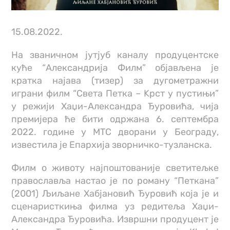
15.08.2022.
На званичном јутјуб каналу продуцентске
куће “Александрија Филм” објављена је
кратка најава (тизер) за дугометражни
играни филм “Света Петка – Kрст у пустињи”
у режији Хаџи-Александра Ђуровића, чија
премијера ће бити одржана 6. септембра
2022. године у МТС дворани у Београду,
известила је Епархија зворничко-тузланска.
Филм о животу најпоштованије светитељке
православља настао је по роману “Петкана”
(2001) Љиљане Хабјановић Ђуровић која је и
сценаристкиња филма уз редитеља Хаџи-
Александра Ђуровића. Извршни продуцент је