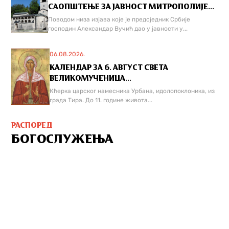
САОПШТЕЊЕ ЗА ЈАВНОСТ МИТРОПОЛИЈЕ...
Поводом низа изјава које је предсједник Србије
господин Александар Вучић дао у јавности у...
06.08.2026.
КАЛЕНДАР ЗА 6. АВГУСТ СВЕТА
ВЕЛИКОМУЧЕНИЦА...
Кћерка царског намесника Урбана, идолопоклоника, из
града Тира. До 11. године живота...
РАСПОРЕД
БОГОСЛУЖЕЊА