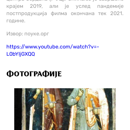
крајем 2019, али је услед пандемије
постпродукција филма окончана тек 2021.
године.
Извор: поуке.орг
https://www.youtube.com/watch?v=-
L0bYljGXQQ
ФОТОГРАФИЈЕ