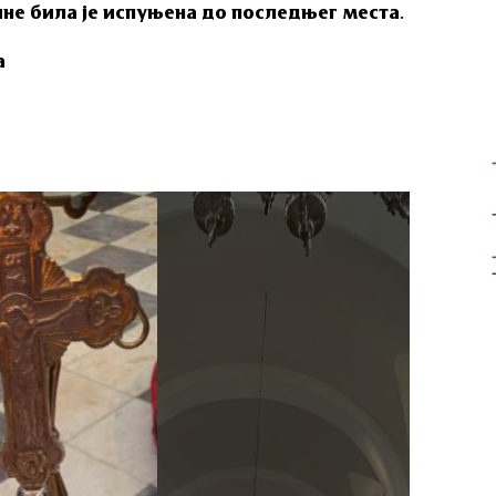
не била је испуњена до последњег места.
а