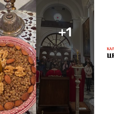
+1
КА
Ц