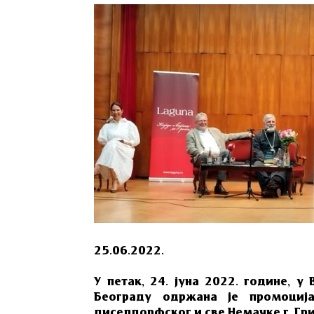
25.06.2022.
У петак, 24. jуна 2022. године, 
Београду одржана је прoмoциj
диселдорфског и све Немачке г. Гри