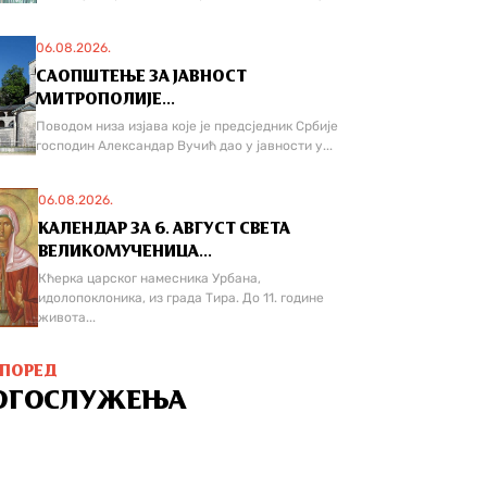
06.08.2026.
САОПШТЕЊЕ ЗА ЈАВНОСТ
МИТРОПОЛИЈЕ...
Поводом низа изјава које је предсједник Србије
господин Александар Вучић дао у јавности у...
06.08.2026.
КАЛЕНДАР ЗА 6. АВГУСТ СВЕТА
ВЕЛИКОМУЧЕНИЦА...
Кћерка царског намесника Урбана,
идолопоклоника, из града Тира. До 11. године
живота...
СПОРЕД
ОГОСЛУЖЕЊА