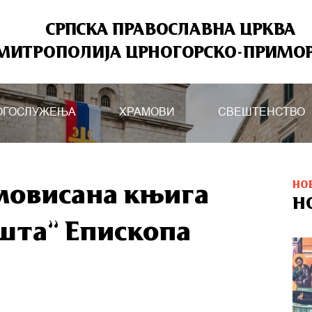
СРПСКА ПРАВОСЛАВНА ЦРКВА
МИТРОПОЛИЈА ЦРНОГОРСКО-ПРИМО
ОГОСЛУЖЕЊА
ХРАМОВИ
СВЕШТЕНСТВО
НО
мовисана књига
Н
шта” Епископа