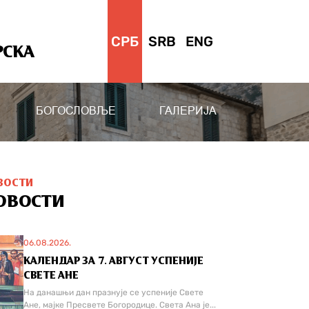
СРБ
SRB
ENG
РСКА
БОГОСЛОВЉЕ
ГАЛЕРИЈА
ВОСТИ
ОВОСТИ
06.08.2026.
КАЛЕНДАР ЗА 7. АВГУСТ УСПЕНИЈЕ
СВЕТЕ АНЕ
На данашњи дан празнује се успеније Свете
Ане, мајке Пресвете Богородице. Света Ана је...