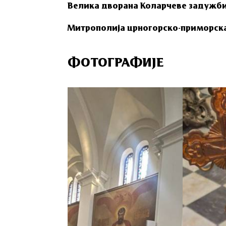
Велика дворана Коларчеве задужби
Митрополија црногорско-приморск
ФОТОГРАФИЈЕ