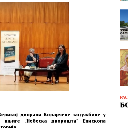
РА
Б
у Вeликoj двoрaни Кoлaрчeвe зaдужбинe у
a књигe „Нeбeскa двoриштa“ Епископа
горија.