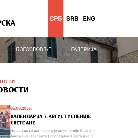
СРБ
SRB
ENG
РСКА
БОГОСЛОВЉЕ
ГАЛЕРИЈА
ВОСТИ
ОВОСТИ
06.08.2026.
КАЛЕНДАР ЗА 7. АВГУСТ УСПЕНИЈЕ
СВЕТЕ АНЕ
На данашњи дан празнује се успеније Свете
Ане, мајке Пресвете Богородице. Света Ана је...