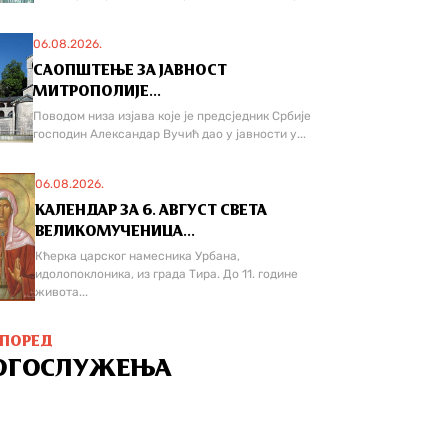
06.08.2026.
САОПШТЕЊЕ ЗА ЈАВНОСТ
МИТРОПОЛИЈЕ...
Поводом низа изјава које је предсједник Србије
господин Александар Вучић дао у јавности у...
06.08.2026.
КАЛЕНДАР ЗА 6. АВГУСТ СВЕТА
ВЕЛИКОМУЧЕНИЦА...
Кћерка царског намесника Урбана,
идолопоклоника, из града Тира. До 11. године
живота...
СПОРЕД
ОГОСЛУЖЕЊА