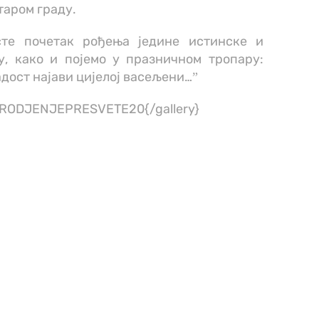
таром граду.
сте почетак рођења једине истинске и
у, како и појемо у празничном тропару:
адост најави цијелој васељени…ˮ
y}RODJENJEPRESVETE20{/gallery}