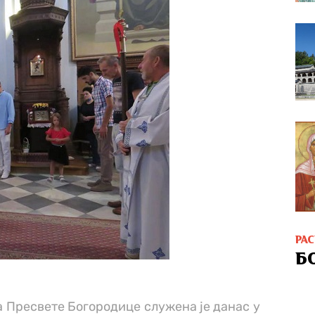
РА
Б
 Пресвете Богородице служена је данас у