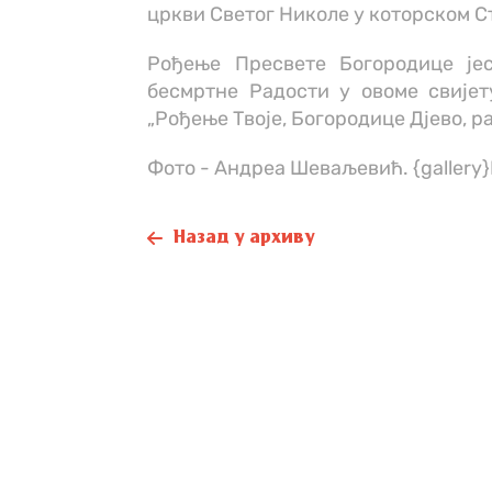
цркви Светог Николе у которском С
Рођење Пресвете Богородице је
бесмртне Радости у овоме свијет
„Рођење Твоје, Богородице Дјево, р
Фото - Андреа Шеваљевић. {galler
Назад у архиву