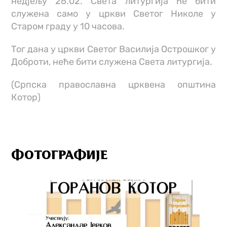
недјељу 26.02. Света литургија ће бити
служена само у цркви Светог Николе у
Старом граду у 10 часова.
Тог дана у цркви Светог Василија Острошког у
Доброти, неће бити служена Света литургија.
(Српска православна црквeна општина
Котор)
ФОТОГРАФИЈЕ