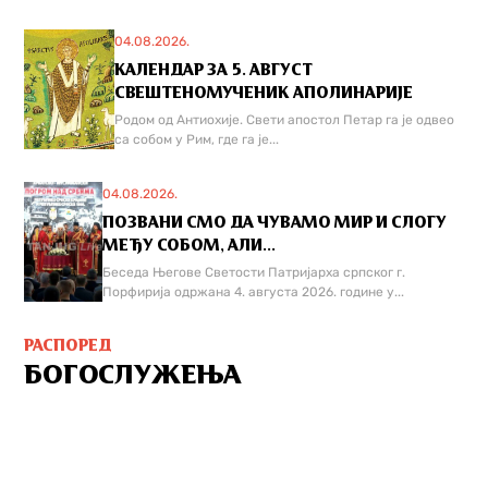
04.08.2026.
КАЛЕНДАР ЗА 5. АВГУСТ
СВЕШТЕНОМУЧЕНИК АПОЛИНАРИЈЕ
Родом од Антиохије. Свети апостол Петар га је одвео
са собом у Рим, где га је...
04.08.2026.
ПОЗВАНИ СМО ДА ЧУВАМО МИР И СЛОГУ
МЕЂУ СОБОМ, АЛИ...
Беседа Његове Светости Патријарха српског г.
Порфирија одржана 4. августа 2026. године у...
РАСПОРЕД
БОГОСЛУЖЕЊА