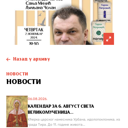
Назад у архиву
НОВОСТИ
НОВОСТИ
06.08.2026.
КАЛЕНДАР ЗА 6. АВГУСТ СВЕТА
ВЕЛИКОМУЧЕНИЦА...
Кћерка царског намесника Урбана, идолопоклоника, из
града Тира. До 11. године живота...