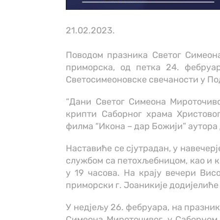
21.02.2023.
Поводом празника Светог Симеона
приморска, од петка 24. фебруар
Светосимеоновске свечаности у По
“Дани Светог Симеона Мироточивог
крипти Саборног храма Христово
филма “Икона – дар Божији” аутора
Наставиће се сјутрадан, у навечер
службом са петохљебницом, као и к
у 19 часова. На крају вечери Ви
приморски г. Јоаникије додијелиће
У недјељу 26. фебруара, на празни
Симеона Мироточивог, у Саборном