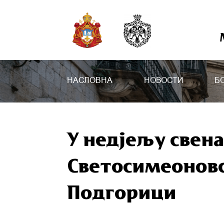
НАСЛОВНА
НОВОСТИ
Б
У недјељу свен
Светосимеоновс
Подгорици