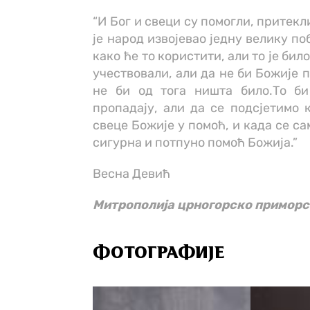
“И Бог и свеци су помогли, притекл
је народ извојевао једну велику по
како ће то користити, али то је бил
учествовали, али да не би Божије 
не би од тога ништа било.То би
пропадају, али да се подсјетимо 
свеце Божије у помоћ, и када се са
сигурна и потпуно помоћ Божија.”
Весна Девић
Митрополија црногорско примор
ФОТОГРАФИЈЕ