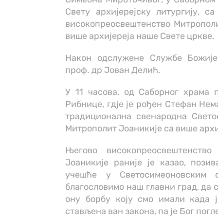
Свету архијерејску литургију, с
високопреосвештенство Митрополи
више архијереја наше Свете цркве.
Након одслужене Службе Божије,
проф. др Јован Делић.
У 11 часова, од Саборног храма 
Рибнице, гдје је рођен Стефан Не
традиционална свенародна Светос
Митрополит Јоаникије са више архи
Његово високопреосвештенство
Јоаникије раније је казао, пози
учешће у Светосимеоновским 
благословимо наш главни град, да 
ону борбу коју смо имали када 
стављена ван закона, па је Бог погл