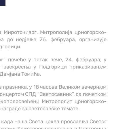
 Мироточивог, Митрополија црногорско-
а до недјеље 26. фебруара, организује
дгорици.
” почеће у петак вече, 24. фебруара, у
г васкрсења у Подгорици приказивањем
 Дамјана Томића.
је празника, у 18 часова Великом вечерњом
онцертом СПД “Светосавник”, са почетком
сокопреосвећени Митрополит црногорско-
 награде за светосавске темате.
к када наша Света црква прославља Светог
 храму Христовог васкрсења у Подгорици