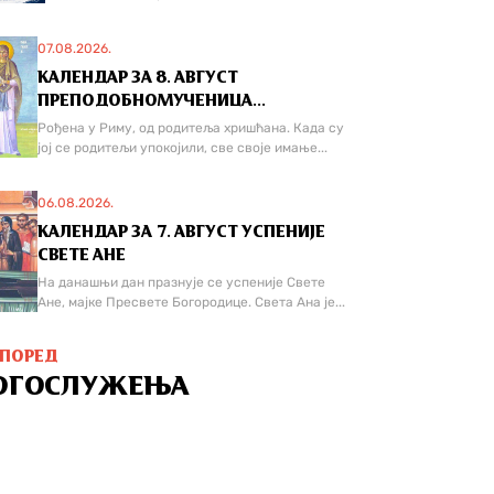
07.08.2026.
КАЛЕНДАР ЗА 8. АВГУСТ
ПРЕПОДОБНОМУЧЕНИЦА...
Рођена у Риму, од родитеља хришћана. Када су
јој се родитељи упокојили, све своје имање...
06.08.2026.
КАЛЕНДАР ЗА 7. АВГУСТ УСПЕНИЈЕ
СВЕТЕ АНЕ
На данашњи дан празнује се успеније Свете
Ане, мајке Пресвете Богородице. Света Ана је...
СПОРЕД
ОГОСЛУЖЕЊА