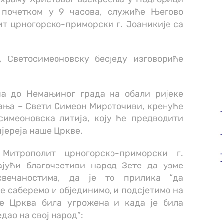
а почетком у 9 часова, служиће Његово
т црногорско-приморски г. Јоаникије са
 Светосимеоновску бесједу изговориће
па до Немањиног града на обали ријеке
мања – Свети Симеон Мироточиви, кренуће
имеоновска литија, коју ће предводити
јереја наше Цркве.
 Митрополит црногорско-приморски г.
вајући благочестиви народ Зете да узме
свечаностима, да је то прилика “да
се саберемо и објединимо, и подсјетимо на
је Црква била угрожена и када је била
едао на свој народ”: