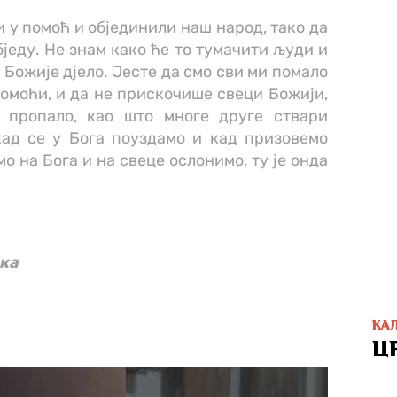
и у помоћ и објединили наш народ, тако да
бједу. Не знам како ће то тумачити људи и
о Божије дјело. Јесте да смо сви ми помало
помоћи, и да не прискочише свеци Божији,
 пропало, као што многе друге ствари
кад се у Бога поуздамо и кад призовемо
мо на Бога и на свеце ослонимо, ту је онда
ска
КА
Ц