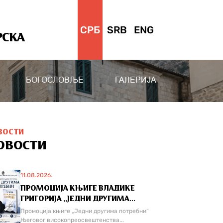
СРБ
SRB
ENG
РСКА
БОГОСЛОВЉЕ
ГАЛЕРИЈА
ВОСТИ
ОВОСТИ
11.08.2026.
ПРОМОЦИЈА КЊИГЕ ВЛАДИКЕ
ГРИГОРИЈА ,,ЈЕДНИ ДРУГИМА...
Промоција књиге „Једни другима потребни“
Његовог високопреосвештенства...