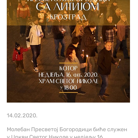
14.02.2020.
Молебан Пресветој Богородици биће служен
у Цркви Светог Николе у недјељу 16.