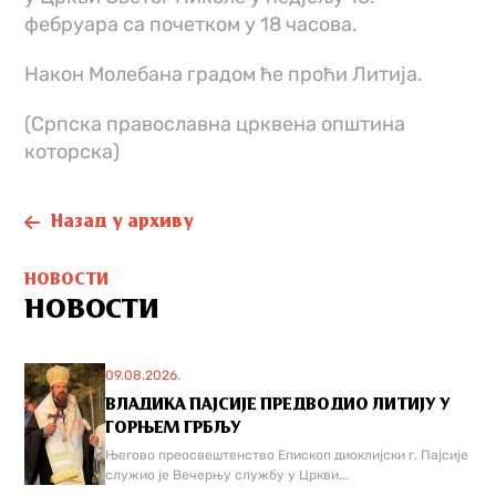
фебруара са почетком у 18 часова.
Након Молебана градом ће проћи Литија.
(Српска православна црквена општина
которска)
Назад у архиву
НОВОСТИ
НОВОСТИ
09.08.2026.
ВЛАДИКА ПАЈСИЈЕ ПРЕДВОДИО ЛИТИЈУ У
ГОРЊЕМ ГРБЉУ
Његово преосвештенство Епископ диоклијски г. Пајсије
служио је Вечерњу службу у Цркви...