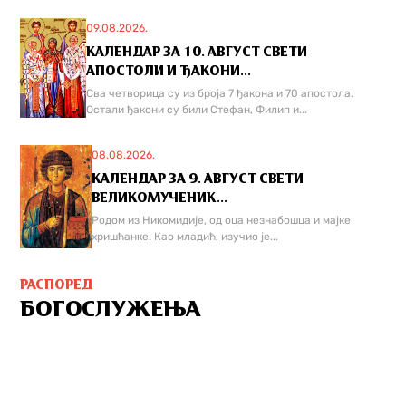
09.08.2026.
КАЛЕНДАР ЗА 10. АВГУСТ СВЕТИ
АПОСТОЛИ И ЂАКОНИ...
Сва четворица су из броја 7 ђакона и 70 апостола.
Остали ђакони су били Стефан, Филип и...
08.08.2026.
КАЛЕНДАР ЗА 9. АВГУСТ СВЕТИ
ВЕЛИКОМУЧЕНИК...
Родом из Никомидије, од оца незнабошца и мајке
хришћанке. Као младић, изучио је...
РАСПОРЕД
БОГОСЛУЖЕЊА