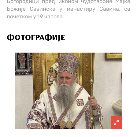
Богородици пред иконом чудотворне Мајке
Божије Савинске у манастиру Савина, са
почетком у 19 часова.
ФОТОГРАФИЈЕ