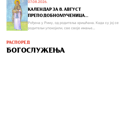
07.08.2026.
КАЛЕНДАР ЗА 8. АВГУСТ
ПРЕПОДОБНОМУЧЕНИЦА...
Рођена у Риму, од родитеља хришћана. Када су јој се
родитељи упокојили, све своје имање...
РАСПОРЕД
БОГОСЛУЖЕЊА