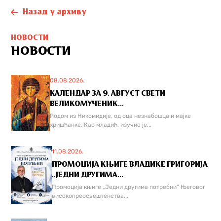
Назад у архиву
НОВОСТИ
НОВОСТИ
08.08.2026.
КАЛЕНДАР ЗА 9. АВГУСТ СВЕТИ
ВЕЛИКОМУЧЕНИК...
Родом из Никомидије, од оца незнабошца и мајке
хришћанке. Као младић, изучио је...
11.08.2026.
ПРОМОЦИЈА КЊИГЕ ВЛАДИКЕ ГРИГОРИЈА
,,ЈЕДНИ ДРУГИМА...
Промоција књиге „Једни другима потребни“ Његовог
високопреосвештенства...