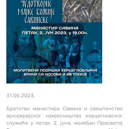
31.05.2023.
Братство манастира Савина и свештенство
архијерејског намјесништва херцегновског
служиће у петак, 2. јуна, молебан Пресветој