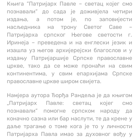
Књига “Патријарх Павле – светац којег смо
познавали“ до сада је доживјела четири
издања, а потом је, по заповијести
насљедника на трону Светог Саве –
Патријарха српског Његове светости г.
Иринеја – преведена и на енглески језик и
изашла уз његов архијерејски благослов и у
издању Патријаршије Српске православне
цркве, тако да се може пронаћи на свим
континентима, у свим епархијама Српске
православне цркве широм свијета.
Намјера аутора Ђорђа Рандеља је да књигом
„Патријарх Павле: светац којег смо
познавали“ помогне српском народу да
коначно сазна или бар наслути, те да крене у
даље трагање о томе кога је то у личности
Патријарха Павла имао за духовног вођу у