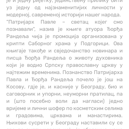
је и једну ријетку, јединствену прилику бити
уз једну од најзнаменитијих личности у
модерној, савременој историји нашег народа.
“Патријарх Павле – светац којег смо
познавали“, назив је књиге атуора Ђорђа
Рандеља чија је промоција организована у
крипти Саборног храма у Подгорици. Ова
књигаје такође и свједочанство новинара и
писца Ђорђа Рандеља о животу духовника
који је водио Српску православну цркву у
најтежим временима. Познанство Патријарха
Павла и Ђорђа Рандеља почело је још на
Косову, гдје је, и касније у Београду, био и
саговорник и упорни, неуморни пратилац, па
и (што посебно воли да нагласи) једно
вријеме и лични шофер по косметским селима
и градовима, црквама и манастирима.
Њихови сусрети у Београду наставили су се