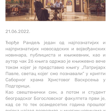
21.06.2022.
Ђорђе Рандељ један од најпознатијих и
најпризнатијих новосадских и војвођанских
новинара, публициста и књижевник, као и
аутор чак 26 књига одржао је књижевно вече
током којег је представио књигу „Патријарх
Павле, светац којег смо познавали“ у крипти
Саборног храма Христовог Васкрсења у
Подгорици.
Као свештенички син, а потом и студент
београдског Богословског факултета први је,
кад се то тек осамдесетих година прошлог
вијека најзад дозволило, у многим новинама и