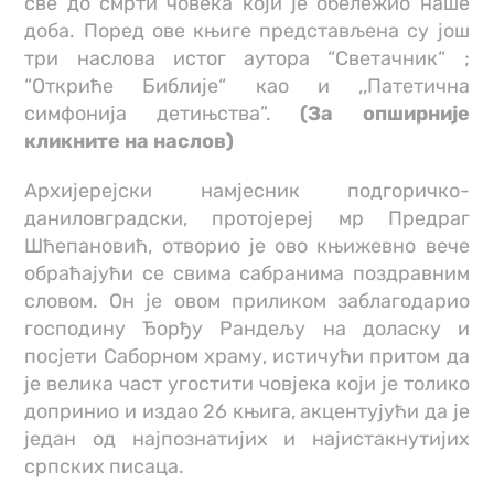
све до смрти човека који је обележио наше
доба. Поред ове књиге представљена су још
три наслова истог аутора “Светачник“ ;
“Откриће Библије“ као и ,,Патетична
симфонија детињства”.
(За опширније
кликните на наслов)
Архијерејски намјесник подгоричко-
даниловградски, протојереј мр Предраг
Шћепановић, отворио је ово књижевно вече
обраћајући се свима сабранима поздравним
словом. Он је овом приликом заблагодарио
господину Ђорђу Рандељу на доласку и
посјети Саборном храму, истичући притом да
је велика част угостити човјека који је толико
допринио и издао 26 књига, акцентујући да је
један од најпознатијих и најистакнутијих
српских писаца.