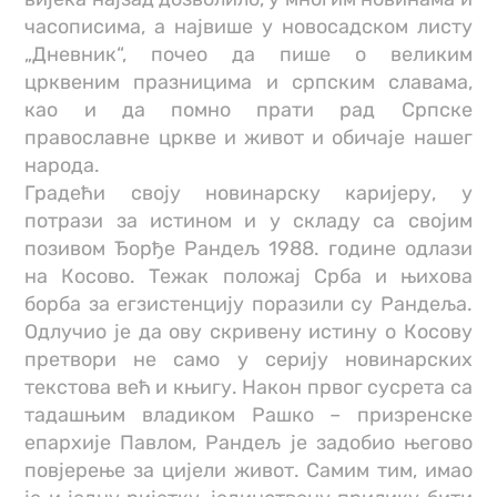
часописима, а највише у новосадском листу
„Дневник“, почео да пише о великим
црквеним празницима и српским славама,
као и да помно прати рад Српске
православне цркве и живот и обичаје нашег
народа.
Градећи своју новинарску каријеру, у
потрази за истином и у складу са својим
позивом Ђорђе Рандељ 1988. године одлази
на Косово. Тежак положај Срба и њихова
борба за егзистенцију поразили су Рандеља.
Одлучио је да ову скривену истину о Косову
претвори не само у серију новинарских
текстова већ и књигу. Након првог сусрета са
тадашњим владиком Рашко – призренске
епархије Павлом, Рандељ је задобио његово
повјерење за цијели живот. Самим тим, имао