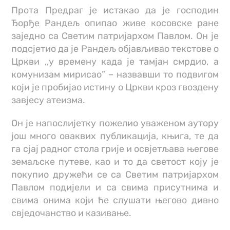
Прота Предраг је истакао да је господин
Ђорђе Рандељ опипао живе косовске ране
заједно са Светим патријархом Павлом. Он је
подсјетио да је Рандељ објављивао текстове о
Цркви ,,у времену када је тамјан смрдио, а
комунизам мирисао” – назвавши то подвигом
који је пробијао истину о Цркви кроз гвоздену
завјесу атеизма.
Он је напослијетку пожелио уваженом аутору
још много оваквих публикација, књига, те да
га сјај радног стола грије и освјетљава његове
земаљске путеве, као и то да светост коју је
покупио дружећи се са Светим патријархом
Павлом подијели и са свима присутнима и
свима онима који ће слушати његово дивно
свједочанство и казивање.