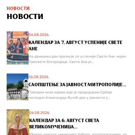
НОВОСТИ
НОВОСТИ
06.08.2026.
КАЛЕНДАР ЗА 7. АВГУСТ УСПЕНИЈЕ СВЕТЕ
АНЕ
На данашњи дан празнује се успеније Свете Ане, мајке
Пресвете Богородице. Света Ана је...
06.08.2026.
САОПШТЕЊЕ ЗА ЈАВНОСТ МИТРОПОЛИЈЕ...
Поводом низа изјава које је предсједник Србије
господин Александар Вучић дао у јавности у...
06.08.2026.
КАЛЕНДАР ЗА 6. АВГУСТ СВЕТА
ВЕЛИКОМУЧЕНИЦА...
Кћерка царског намесника Урбана, идолопоклоника, из