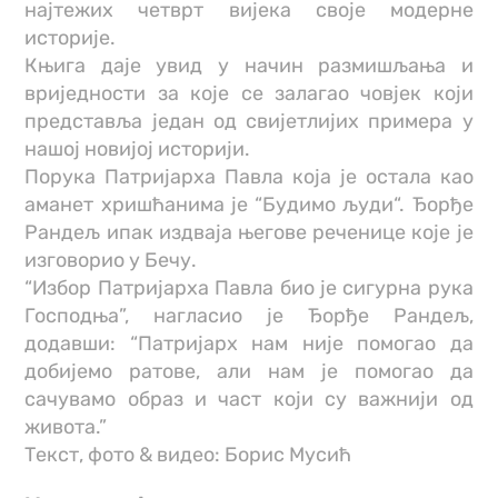
најтежих четврт вијека своје модерне
историје.
Књига даје увид у начин размишљања и
вриједности за које се залагао човјек који
представља један од свијетлијих примера у
нашој новијој историји.
Порука Патријарха Павла која је остала као
аманет хришћанима је “Будимо људи“. Ђорђе
Рандељ ипак издваја његове реченице које је
изговорио у Бечу.
“Избор Патријарха Павла био је сигурна рука
Господња”, нагласио је Ђорђе Рандељ,
додавши: “Патријарх нам није помогао да
добијемо ратове, али нам је помогао да
сачувамо образ и част који су важнији од
живота.”
Текст, фото & видео: Борис Мусић