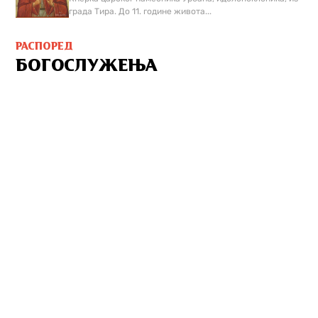
града Тира. До 11. године живота...
РАСПОРЕД
БОГОСЛУЖЕЊА