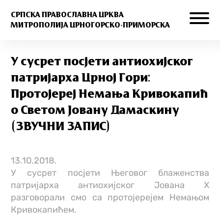
СРПСКА ПРАВОСЛАВНА ЦРКВА
МИТРОПОЛИЈА ЦРНОГОРСКО-ПРИМОРСКА
У сусрет посјети антиохијског
патријарха Црној Гори:
Протојереј Немања Кривокапић
о Светом Јовану Дамаскину
(ЗВУЧНИ ЗАПИС)
13.10.2018.
У сусрет посјети Његовог блаженства
патријарха антиохијског Јована Х
разговорали смо са протојерејем Немањом
Кривокапићем.