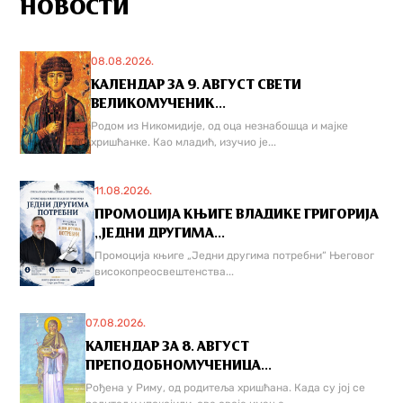
НОВОСТИ
08.08.2026.
КАЛЕНДАР ЗА 9. АВГУСТ СВЕТИ
ВЕЛИКОМУЧЕНИК...
Родом из Никомидије, од оца незнабошца и мајке
хришћанке. Као младић, изучио је...
11.08.2026.
ПРОМОЦИЈА КЊИГЕ ВЛАДИКЕ ГРИГОРИЈА
,,ЈЕДНИ ДРУГИМА...
Промоција књиге „Једни другима потребни“ Његовог
високопреосвештенства...
07.08.2026.
КАЛЕНДАР ЗА 8. АВГУСТ
ПРЕПОДОБНОМУЧЕНИЦА...
Рођена у Риму, од родитеља хришћана. Када су јој се