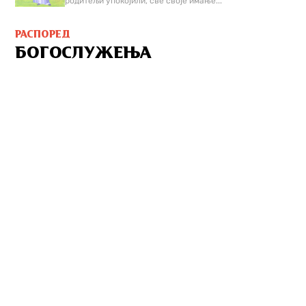
родитељи упокојили, све своје имање...
РАСПОРЕД
БОГОСЛУЖЕЊА