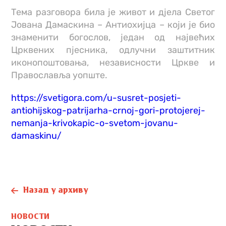
Тема разговора била је живот и дјела Светог
Јована Дамаскина – Антиохијца – који је био
знаменити богослов, један од највећих
Црквених пјесника, одлучни заштитник
иконопоштовања, независности Црквe и
Православља уопште.
https://svetigora.com/u-susret-posjeti-
antiohijskog-patrijarha-crnoj-gori-protojerej-
nemanja-krivokapic-o-svetom-jovanu-
damaskinu/
Назад у архиву
НОВОСТИ