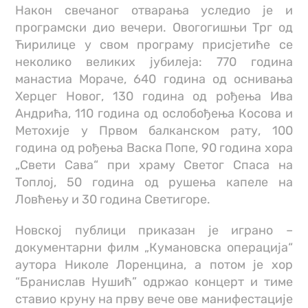
Након свечаног отварања уследио је и
програмски дио вечери. Овогогишњи Трг од
Ћирилице у свом програму присјетиће се
неколико великих јубилеја: 770 година
манастиа Мораче, 640 година од оснивања
Херцег Новог, 130 година од рођења Ива
Андрића, 110 година од ослобођења Косова и
Метохије у Првом балканском рату, 100
година од рођења Васка Попе, 90 година хора
„Свети Сава“ при храму Светог Спаса на
Топлој, 50 година од рушења капеле на
Ловћењу и 30 година Светигоре.
Новској публици приказан је играно –
документарни филм „Кумановска операција“
аутора Николе Лоренцина, а потом је хор
“Бранислав Нушић” одржао концерт и тиме
ставио круну на прву вече ове манифестације