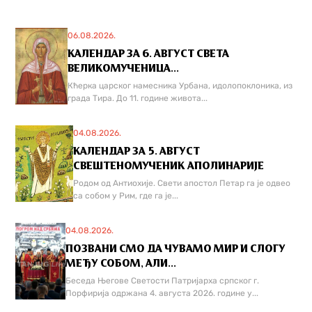
06.08.2026.
КАЛЕНДАР ЗА 6. АВГУСТ СВЕТА
ВЕЛИКОМУЧЕНИЦА...
Кћерка царског намесника Урбана, идолопоклоника, из
града Тира. До 11. године живота...
04.08.2026.
КАЛЕНДАР ЗА 5. АВГУСТ
СВЕШТЕНОМУЧЕНИК АПОЛИНАРИЈЕ
Родом од Антиохије. Свети апостол Петар га је одвео
са собом у Рим, где га је...
04.08.2026.
ПОЗВАНИ СМО ДА ЧУВАМО МИР И СЛОГУ
МЕЂУ СОБОМ, АЛИ...
Беседа Његове Светости Патријарха српског г.
Порфирија одржана 4. августа 2026. године у...