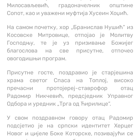
Милосављевић, градоначелник општине
Сопот, као и уважени муфтија Хусеин Хоџић.
На самом почетку, хор „Бранислав Нушић“ из
Косовске Митровице, отпојао је Молитву
Господњу, те је уз призивање Божијег
благослова на све присутне, отпочео
овогодишњи програм.
Присутне госте, поздравио је старјешина
храма светог Спаса на Топлој, високо
пречасни протојереј-ставрофор отац
Радомир Никчевић, предсједник Управног
Одбора и уредник „Трга од Ћирилице“.
У свом поздравном говору отац Радомир
подсјетио је на српски идентитет Херцег
Новог и цијеле Боке Которске, позивајући се