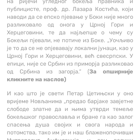
на ријечи угледног бокеља правника и
публицисте, проф. др. Лазара Костића, који
наводи да се епско пјевање у Боки није много
разликовало од онога у Црној Гори и
Херцеговини, те да најљепше о чему су
Бокељи пјевали, не потиче из Боке. „Уочљиво
је то да се не опјевавају локални јунаци, као у
Црној Гори и Херцеговини, већ свесрпски. У
епици, није се Србин из приморја разликовао
од Србина из загорја.“ (
За опширније
кликните на наслов)
И као што је свети Петар Цетињски у оно
вријеме Новљанима „предао барјаке завјетне
слободе златне да и њима утврди темеље
бокељшког православља и бране га као залог
спасења душа својих и свога народа и
потомства, тако им је и наш блаженопочивши