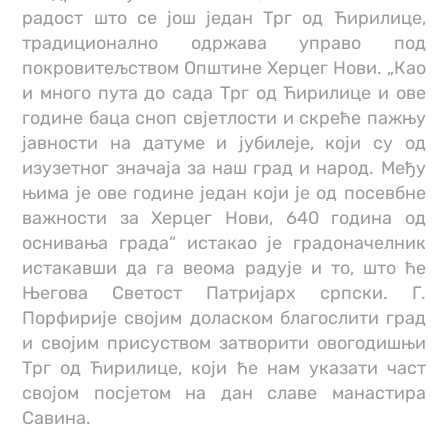
радост што се још један Трг од Ћирилице,
традиционално одржава управо под
покровитељством Општине Херцег Нови. „Као
и много пута до сада Трг од Ћирилице и ове
године баца сноп свјетлости и скреће пажњу
јавности на датуме и јубилеје, који су од
изузетног значаја за наш град и народ. Међу
њима је ове године један који је од посевбне
важности за Херцег Нови, 640 година од
оснивања града“ истакао је градоначелник
истакавши да га веома радује и то, што ће
Његова Светост Патријарх српски. Г.
Порфирије својим доласком благослити град
и својим присуством затворити овогодишњи
Трг од Ћирилице, који ће нам указати част
својом посјетом на дан славе манастира
Савина.