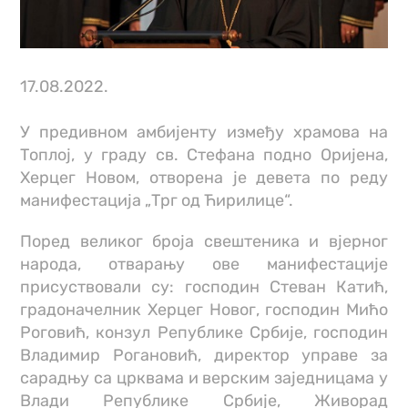
17.08.2022.
У предивном амбијенту између храмова на
Топлој, у граду св. Стефана подно Оријена,
Херцег Новом, отворена је девета по реду
манифестација „Трг од Ћирилице“.
Поред великог броја свештеника и вјерног
народа, отварању ове манифестације
присуствовали су: господин Стеван Катић,
градоначелник Херцег Новог, господин Мићо
Роговић, конзул Републике Србије, господин
Владимир Рогановић, директор управе за
сарадњу са црквама и верским заједницама у
Влади Републике Србије, Живорад