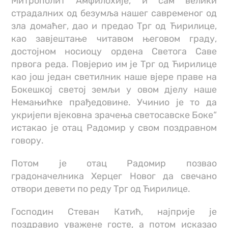
Митрополит Амфилохије, и сам велики
страдалних од безумља нашег савременог од
зла домаћег, дао и предао Трг од Ћирилице,
као завјештање читавом његовом граду,
достојном носиоцу ордена Светога Саве
првога реда. Повјерио им је Трг од Ћирилице
као још један светилник наше вјере праве на
Бокешкој светој земљи у овом дјелу наше
Немањићке прађедовине. Учинио је то да
укријепи вјековна зрачења светосавске Боке“
истакао је отац Радомир у свом поздравном
говору.
Потом је отац Радомир позвао
градоначелника Херцег Новог да свечано
отвори девети по реду Трг од Ћирилице.
Господин Стеван Катић, најприје је
поздравио уважене госте, а потом исказао