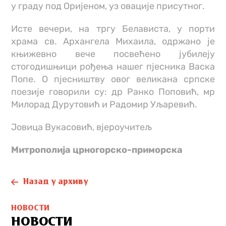
у граду под Оријеном, уз овације присутног.
Исте вечери, на тргу Белависта, у порти
храма св. Архангела Михаила, одржано је
књижевно вече посвећено јубилеју
стогодишњици рођења нашег пјесника Васка
Попе. О пјесништву овог великана српске
поезије говорили су: др Ранко Поповић, мр
Милорад Дурутовић и Радомир Уљаревић.
Јовица Вукасовић, вјероучитељ
Митрополија црногорско-приморска
Назад у архиву
НОВОСТИ
НОВОСТИ